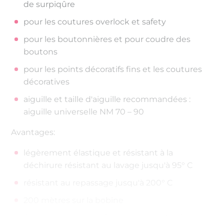
de surpiqûre
pour les coutures overlock et safety
pour les boutonnières et pour coudre des
boutons
pour les points décoratifs fins et les coutures
décoratives
aiguille et taille d'aiguille recommandées :
aiguille universelle NM 70 – 90
Avantages:
légèrement élastique et résistant à la
déchirure résistant au lavage jusqu'à 95° C
résistant au repassage jusqu'à 200° C
200 mètres sur la bobine
Épaisseur de fil : No./Tkt. 100 | dtex 300/2 | Nm