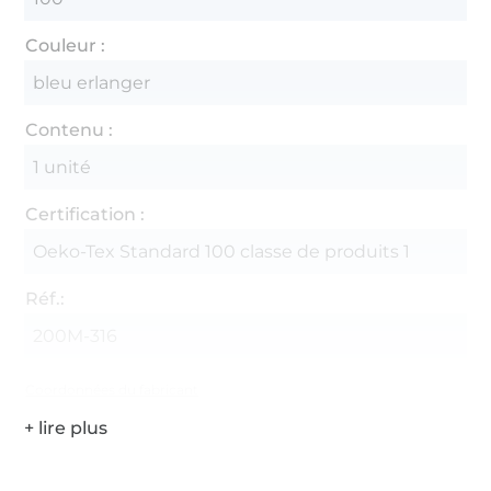
Couleur :
bleu erlanger
Contenu :
1 unité
Certification :
Oeko-Tex Standard 100 classe de produits 1
Réf.:
200M-316
Coordonnées du fabricant