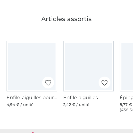
Articles assortis
Enfile-aiguilles pour machines Overlock
Enfile-aiguilles
4,94 € / unité
2,42 € / unité
8,77 € 
(438,50
Plus de 1.8 millions de mètres de tissu en stock
Plus de 10000 clients satisfaits