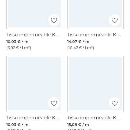
Tissu imperméable K-way léger Uni, blanc cassé
Tissu imperméable K-way Metallic, turquoise clair
10,03 € / m
14,07 € / m
(6,92 € / 1 m²)
(10,42 € / 1 m²)
Tissu imperméable K-way léger Uni, gris
Tissu imperméable K-way uni, vert mousse
10,03 € / m
15,08 € / m