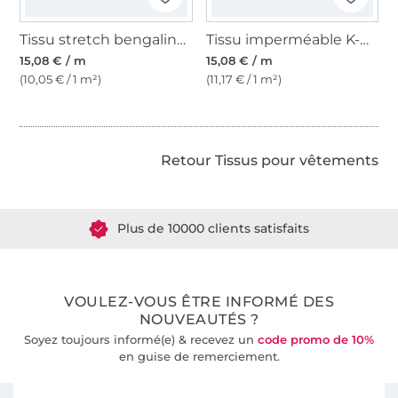
Tissu stretch bengaline déperlant, bleu foncé
Tissu imperméable K-way uni, gris foncé
15,08 € / m
15,08 € / m
(10,05 € / 1 m²)
(11,17 € / 1 m²)
Retour Tissus pour vêtements
Plus de 1.8 millions de mètres de tissu en stock
Plus de 10000 clients satisfaits
36 ans d'expérience
VOULEZ-VOUS ÊTRE INFORMÉ DES
NOUVEAUTÉS ?
Soyez toujours informé(e) & recevez un
code promo de 10%
en guise de remerciement.
Vous êtes abonné à la newsletter de Tissus Hemmers.