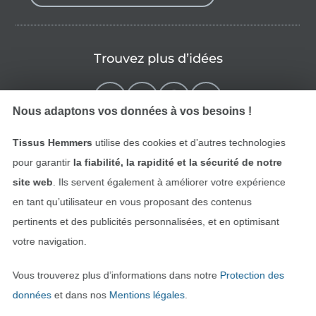
Trouvez plus d’idées
Nous adaptons vos données à vos besoins !
Tissus Hemmers
utilise des cookies et d’autres technologies
pour garantir
la fiabilité, la rapidité et la sécurité de notre
site web
. Ils servent également à améliorer votre expérience
en tant qu’utilisateur en vous proposant des contenus
pertinents et des publicités personnalisées, et en optimisant
Passer à la boutique néerla
Passer à la boutiqu
Nederlands
Français
votre navigation.
Vous trouverez plus d’informations dans notre
Protection des
Deutsch
données
et dans nos
Mentions légales
.