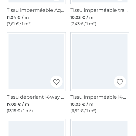
Tissu imperméable Aqua Protect, bleu royal
Tissu imperméable transparent
11,04 € / m
10,03 € / m
(7,61 € / 1 m²)
(7,43 € / 1 m²)
Tissu déperlant K-way avec envers en polaire, noir
Tissu imperméable K-way léger Uni, jaune fluo
17,09 € / m
10,03 € / m
(13,15 € / 1 m²)
(6,92 € / 1 m²)