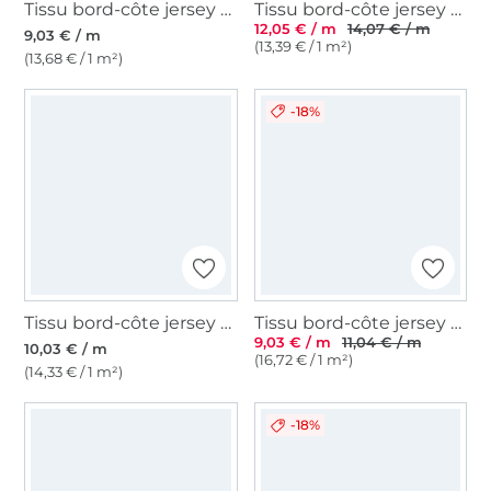
Tissu bord-côte jersey tubulaire lisse, turquoise clair
Tissu bord-côte jersey tubulaire côtelé milleraies 45cm, menthe pâle
12,05 € / m
14,07 € / m
9,03 € / m
(13,39 € / 1 m²)
(13,68 € / 1 m²)
-18%
Tissu bord-côte jersey tubulaire à rayures Emma, bleu denim
Tissu bord-côte jersey tubulaire côtelé, vieux rose
9,03 € / m
11,04 € / m
10,03 € / m
(16,72 € / 1 m²)
(14,33 € / 1 m²)
-18%