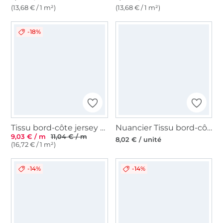
(13,68 € / 1 m²)
(13,68 € / 1 m²)
-18%
Tissu bord-côte jersey tubulaire côtelé, rouge
Nuancier Tissu bord-côte jersey tubulaire côtelé milleraies 45cm
9,03 € / m
11,04 € / m
8,02 € / unité
(16,72 € / 1 m²)
-14%
-14%