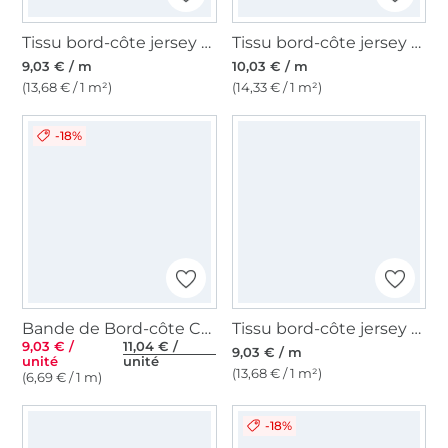
Tissu bord-côte jersey tubulaire lisse, mûre
Tissu bord-côte jersey tubulaire à rayures Emma, vieux rose
9,03 € / m
10,03 € / m
(13,68 € / 1 m²)
(14,33 € / 1 m²)
-18%
Bande de Bord-côte Cuff Uni Poppy, bleu marine
Tissu bord-côte jersey tubulaire lisse, jaune miel
9,03 € /
11,04 € /
9,03 € / m
unité
unité
(13,68 € / 1 m²)
(6,69 € / 1 m)
-18%