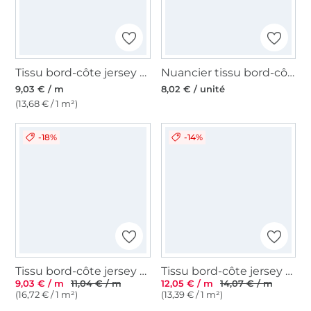
Tissu bord-côte jersey tubulaire lisse, bordeaux
Nuancier tissu bord-côte jersey tubulaire côtelé
9,03 € / m
8,02 € / unité
(13,68 € / 1 m²)
-18%
-14%
Tissu bord-côte jersey tubulaire côtelé, vert foncé
Tissu bord-côte jersey tubulaire côtelé milleraies 45cm, rose fuchsia
9,03 € / m
11,04 € / m
12,05 € / m
14,07 € / m
(16,72 € / 1 m²)
(13,39 € / 1 m²)