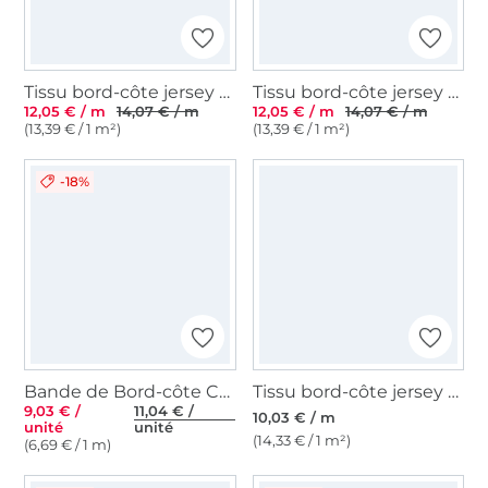
Tissu bord-côte jersey tubulaire côtelé milleraies 45cm, bleu pétrole
Tissu bord-côte jersey tubulaire côtelé milleraies 45cm, noir
12,05 € / m
14,07 € / m
12,05 € / m
14,07 € / m
(13,39 € / 1 m²)
(13,39 € / 1 m²)
-18%
Bande de Bord-côte Cuff Uni Poppy, menthe clair
Tissu bord-côte jersey tubulaire à rayures (mini) Amour, bleu- bleu foncé
9,03 € /
11,04 € /
10,03 € / m
unité
unité
(14,33 € / 1 m²)
(6,69 € / 1 m)