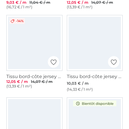
9,03 € / m
11,04 € / m
12,05 € / m
14,07 € / m
(16,72 € / 1 m²)
(13,39 € / 1 m²)
-14%
Tissu bord-côte jersey tubulaire côtelé milleraies 45cm, blanc cassé
Tissu bord-côte jersey tubulaire à rayures Emma, vieux lilas
12,05 € / m
14,07 € / m
10,03 € / m
(13,39 € / 1 m²)
(14,33 € / 1 m²)
Bientôt disponible