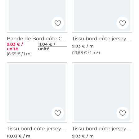
Bande de Bord-côte Cuff Uni Poppy, noir
Tissu bord-côte jersey tubulaire lisse, moutarde
9,03 € /
11,04 € /
9,03 € / m
unité
unité
(13,68 € / 1 m²)
(6,69 € / 1 m)
Tissu bord-côte jersey tubulaire à rayures Emma, marron
Tissu bord-côte jersey tubulaire lisse, baie clair
10,03 € / m
9,03 € / m