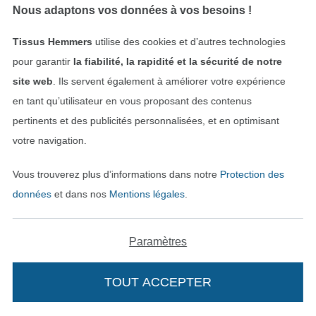
Nous adaptons vos données à vos besoins !
Tissus Hemmers
utilise des cookies et d’autres technologies
pour garantir
la fiabilité, la rapidité et la sécurité de notre
site web
. Ils servent également à améliorer votre expérience
en tant qu’utilisateur en vous proposant des contenus
Tissu bord-côte jersey tubulaire à rayures (mini) Amour, bleu- bleu marine
Tissu bord-côte jersey tubulaire à rayures (mini) Amour, vert clair – kaki
pertinents et des publicités personnalisées, et en optimisant
10,03 € / m
10,03 € / m
votre navigation.
(14,33 € / 1 m²)
(14,33 € / 1 m²)
Vous trouverez plus d’informations dans notre
Protection des
-18%
données
et dans nos
Mentions légales
.
Paramètres
TOUT ACCEPTER