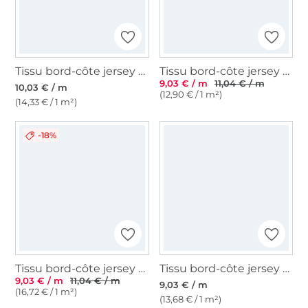
Tissu bord-côte jersey tubulaire à rayures Emma, blanc cassé
Tissu bord-côte jersey tubulaire Emma, vert olive clair
9,03 € / m
11,04 € / m
10,03 € / m
(12,90 € / 1 m²)
(14,33 € / 1 m²)
-18%
Tissu bord-côte jersey tubulaire côtelé, rouge clair
Tissu bord-côte jersey tubulaire lisse, vert foncé
9,03 € / m
11,04 € / m
9,03 € / m
(16,72 € / 1 m²)
(13,68 € / 1 m²)