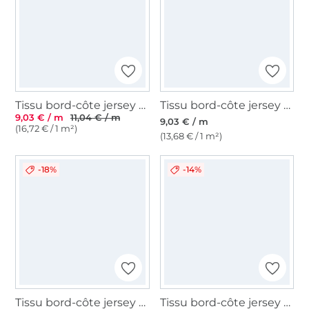
Tissu bord-côte jersey tubulaire côtelé, bleu pigeon
Tissu bord-côte jersey tubulaire lisse, bleu de nuit
9,03 € / m
11,04 € / m
9,03 € / m
(16,72 € / 1 m²)
(13,68 € / 1 m²)
-18%
-14%
Tissu bord-côte jersey tubulaire côtelé, bleu foncé
Tissu bord-côte jersey tubulaire côtelé milleraies 45cm, blanc