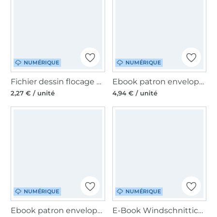
NUMÉRIQUE
NUMÉRIQUE
Fichier dessin flocage Équipe Team Rudolph GroWiDesign
Ebook patron enveloppe cadeau de Noël Cerfs von Lange Hand, en allemand
2,27 € / unité
4,94 € / unité
NUMÉRIQUE
NUMÉRIQUE
Ebook patron enveloppes en tissu von Lange Hand, en allemand
E-Book Windschnittich Elfenstiefel, en allemand