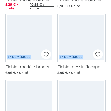
Fichier modèle broderie Kit Revues de Noël Rock Queen
Fichier modèle broderie Noël Lutin 2 Guirlande lumineuse GroWiDesign
5,29 € /
10,59 € /
6,96 € / unité
unité
unité
NUMÉRIQUE
NUMÉRIQUE
Fichier modèle broderie Noël Lutin 1 canne à sucre GroWiDesign
Fichier dessin flocage Ville de Noël GroWiDesign
6,96 € / unité
5,95 € / unité