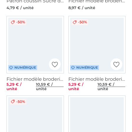
Patron coussin Sucre d’orge pdf byGesa, en allemand & en anglais
Fichier modèle broderie Père Noël 3D Stickzeit
4,79 € / unité
8,97 € / unité
-50%
-50%
NUMÉRIQUE
NUMÉRIQUE
Fichier modèle broderie Maisons village de Noël à éclairer Rock Queen
Fichier modèle broderie Maisons village de Noël à éclairer 1 Rock Queen
5,29 € /
10,59 € /
5,29 € /
10,59 € /
unité
unité
unité
unité
-50%