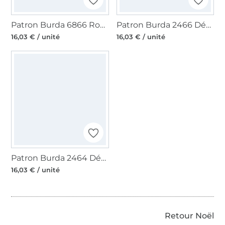
Patron Burda 6866 Robe de soirée, en français
Patron Burda 2466 Déguisement Père Noël & Bouffon, en français
16,03 € / unité
16,03 € / unité
Patron Burda 2464 Déguisement Mère Noël, Diablesse, Infirmière, en français
16,03 € / unité
Plus de 1.8 millions de mètres de tissu en stock
Retour Noël