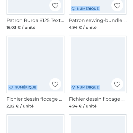
NUMÉRIQUE
Patron Burda 8125 Textiles de cuisine, en français
Patron sewing-bundle pdf Tannenbaum MiToSa-Kreativ, en allemand
16,03 € / unité
4,94 € / unité
NUMÉRIQUE
NUMÉRIQUE
Fichier dessin flocage Don't stop believin' MiToSa-Kreativ
Fichier dessin flocage Tannenbäume MiToSa-Kreativ
2,92 € / unité
4,94 € / unité