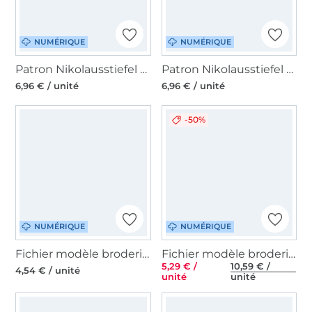
NUMÉRIQUE
NUMÉRIQUE
Patron Nikolausstiefel Wal Strumpf pdf von Lange Hand, en allemand
Patron Nikolausstiefel Pinguin Strumpf pdf von Lange Hand, en allemand
6,96 € / unité
6,96 € / unité
-50%
NUMÉRIQUE
NUMÉRIQUE
Fichier modèle broderie Mistelzweig Beemybear
Fichier modèle broderie Wichtel Rock Queen
5,29 € /
10,59 € /
4,54 € / unité
unité
unité