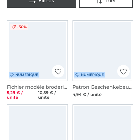
-50%
NUMÉRIQUE
NUMÉRIQUE
Fichier modèle broderie Geschenk-Anhänger ITH Rock Queen
Patron Geschenkebeutel pdf Miss Granny, en allemand
5,29 € /
10,59 € /
4,94 € / unité
unité
unité