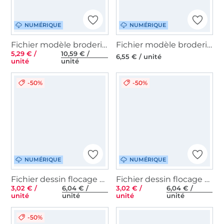
NUMÉRIQUE
NUMÉRIQUE
Fichier modèle broderie Maisons village de Noël à éclairer 2 Rock Queen
Fichier modèle broderie Pochettes de lumière 13-18 Noël Fadenstark
5,29 € /
10,59 € /
6,55 € / unité
unité
unité
-50%
-50%
NUMÉRIQUE
NUMÉRIQUE
Fichier dessin flocage Les trois rois mages Rock Queen
Fichier dessin flocage Crèche de Noël Rock Queen
3,02 € /
6,04 € /
3,02 € /
6,04 € /
unité
unité
unité
unité
-50%