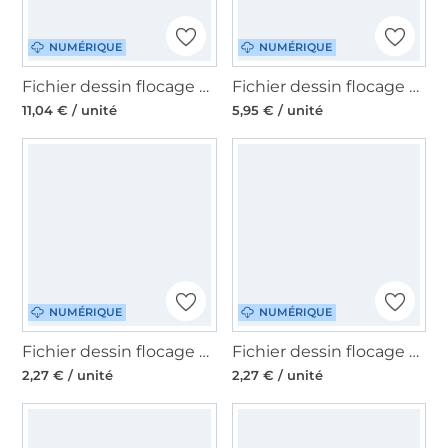
NUMÉRIQUE
NUMÉRIQUE
Fichier dessin flocage NOËL lutin Kit GroWiDesign
Fichier dessin flocage & Laser Maisons de Noël GroWiDesign
11,04 € / unité
5,95 € / unité
NUMÉRIQUE
NUMÉRIQUE
Fichier dessin flocage Sapins de Noël GroWiDesign
Fichier dessin flocage Joyeux Noël Merry Christmas GroWiDesign
2,27 € / unité
2,27 € / unité