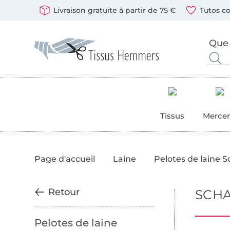
Passer à la boutique allemande
Ouvre une nouvelle fenêtre
Vous pouvez payer chez nous avec les modes de paiement
Nos partenaires d'expédition sont : DHL et DPD
Livraison gratuite à partir de 75 €
Tutos co
Tissus Hemmers - Tissus, patrons et accessoires de cout
Rechercher des tissus, de la mercerie et des patrons de
Entrez ici votre mot-clé.
Tissus
Mercer
Page d'accueil
Laine
Pelotes de laine
Retour
SCH
Pelotes de laine