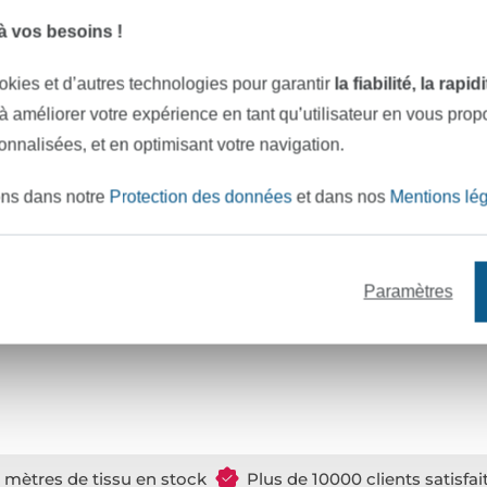
 vos besoins !
okies et d’autres technologies pour garantir
la fiabilité, la rapi
 à améliorer votre expérience en tant qu’utilisateur en vous pro
sonnalisées, et en optimisant votre navigation.
ons dans notre
Protection des données
et dans nos
Mentions lé
Baby Smiles Bravo 4-ply, cloud blue
Baby Smiles Bravo 4-ply, rouge
 unité
2,67 € / unité
2,67 € 
 kg)
(53,40 € / 1 kg)
(53,40 € /
Paramètres
e mètres de tissu en stock
Plus de 10000 clients satisfai