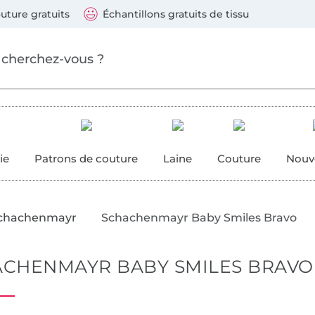
Sauter vers les produits
Continuer la recherche
 suivants : Visa, Mastercard, Carte bleue, PayPal, Vire
uture gratuits
Échantillons gratuits de tissu
ure
 couture
ie
Patrons de couture
Laine
Couture
Nouv
 Schachenmayr
Schachenmayr Baby Smiles Bravo
ACHENMAYR BABY SMILES BRAVO