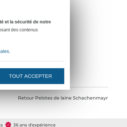
dité et la sécurité de notre
posant des contenus
gales
.
Baby Smiles Bravo 4-ply, naturel
/ unité
 1 kg)
TOUT ACCEPTER
Retour Pelotes de laine Schachenmayr
ts
36 ans d'expérience