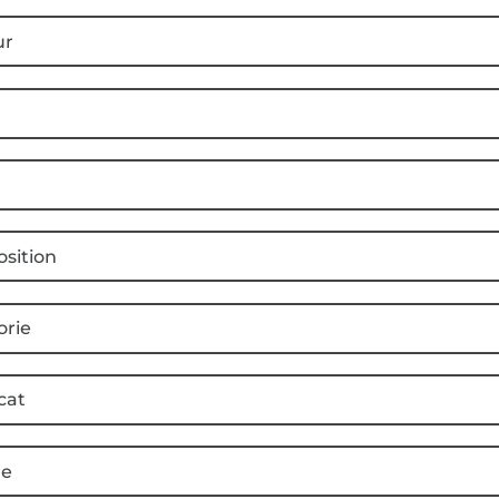
ur
sition
orie
cat
e