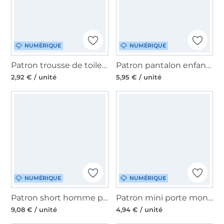
NUMÉRIQUE
NUMÉRIQUE
Patron trousse de toilette / de maquillage pdf Boxy Quilt Make it yours, en français
Patron pantalon enfant pdf Das Bollerding Four Chapter, en allemand
2,92 € / unité
5,95 € / unité
NUMÉRIQUE
NUMÉRIQUE
Patron short homme pdf Yuki Fino & Stitch, en allemand
Patron mini porte monnaie pdf Carlo CreaResa, en allemand
9,08 € / unité
4,94 € / unité