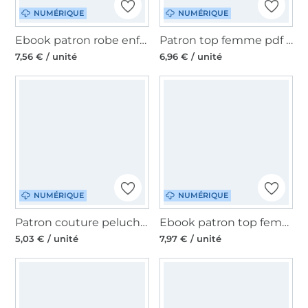
NUMÉRIQUE
NUMÉRIQUE
Ebook patron robe enfant Amelie Emmilou, en allemand
Patron top femme pdf Lovely Lady Top, en allemand
7,56 € / unité
6,96 € / unité
NUMÉRIQUE
NUMÉRIQUE
Patron couture peluche lapin pdf Flöckchen Malomi, en français
Ebook patron top femme Madame JENNY Studio Schnittreif, en français
5,03 € / unité
7,97 € / unité