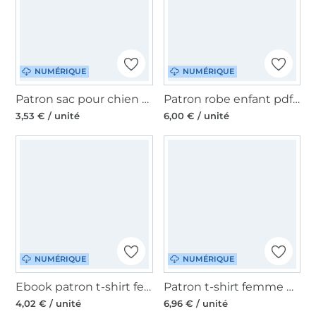
NUMÉRIQUE
NUMÉRIQUE
Patron sac pour chien pdf Baggy The DogWorkShop, en allemand
Patron robe enfant pdf Bibi P1207 B-Trendy, en français
3,53 € / unité
6,00 € / unité
NUMÉRIQUE
NUMÉRIQUE
Ebook patron t-shirt femme Kim Schnitte4Friends, en allemand
Patron t-shirt femme pdf Fly Fadenkäfer, en allemand
4,02 € / unité
6,96 € / unité