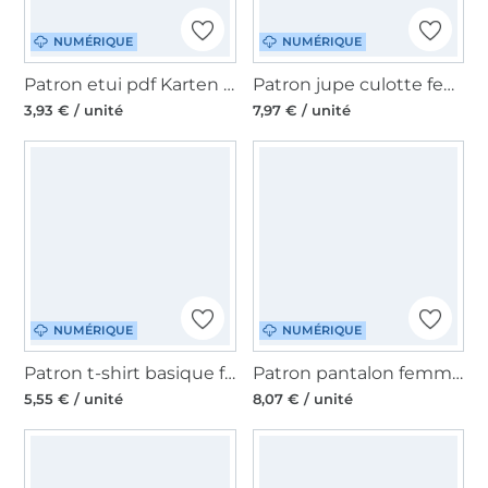
NUMÉRIQUE
NUMÉRIQUE
Patron etui pdf Karten Karli Unikati, en allemand
Patron jupe culotte femme pdf Katja Primarimma, en allemand & en anglais
3,93 € / unité
7,97 € / unité
NUMÉRIQUE
NUMÉRIQUE
Patron t-shirt basique femme pdf Resa CreaResa, en allemand
Patron pantalon femme pdf Charlotte DoitMyWear, en allemand
5,55 € / unité
8,07 € / unité