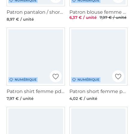
NUMÉRIQUE
NUMÉRIQUE
Patron pantalon / short femme Ally Moeve.Design, en allemand
Patron blouse femme pdf Janina TOSCAminni Schnittmanufaktur, en allemand
6,37 € / unité
7,97 € / unité
8,97 € / unité
NUMÉRIQUE
NUMÉRIQUE
Patron shirt femme pdf Studio Schnittreif Mme Tessa, en français
Patron short femme pdf Lucy vintageBambi, en allemand
7,97 € / unité
4,02 € / unité