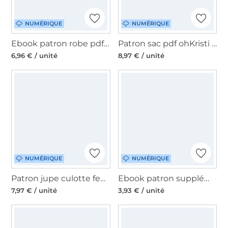
NUMÉRIQUE
NUMÉRIQUE
Ebook patron robe pdf femme Dreamy Dress Schleiferlwerk, en allemand
Patron sac pdf ohKristi Big oh meéla, en allemand
6,96 € / unité
8,97 € / unité
NUMÉRIQUE
NUMÉRIQUE
Patron jupe culotte femme pdf Mme Orla Studio Schnittreif, en francais
Ebook patron supplément pour sac banane Lana Unikati, en allemand
7,97 € / unité
3,93 € / unité