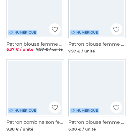
NUMÉRIQUE
NUMÉRIQUE
Patron blouse femme pdf Gilla TOSCAminni Schnittmanufaktur, en allemand
Patron blouse femme pdf Karl Sewingmachina, en allemand
6,37 € / unité
7,97 € / unité
7,97 € / unité
NUMÉRIQUE
NUMÉRIQUE
Patron combinaison femme pdf Peter & Udo Sewingmachina, en allemand et anglais
Patron blouse femme pdf Cylin My Image S1286, en français
9,98 € / unité
6,00 € / unité