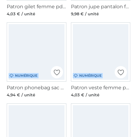
Patron gilet femme pdf Carla Malomi, en français
Patron jupe pantalon femme pdf Mara Sew4Me, en allemand
4,03 € / unité
9,98 € / unité
NUMÉRIQUE
NUMÉRIQUE
Patron phonebag sac pdf Unikat Billie, en allemand
Patron veste femme pdf Emilia Malomi, en français
4,94 € / unité
4,03 € / unité