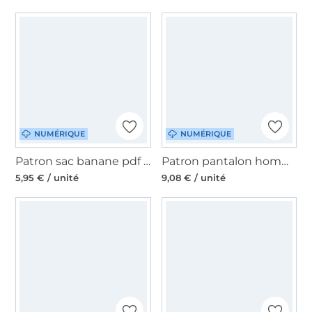
NUMÉRIQUE
NUMÉRIQUE
Patron sac banane pdf Moon Bag Luna CreaResa, en allemand
Patron pantalon homme pdf Justus Fino & Stitch, en allemand
5,95 € / unité
9,08 € / unité