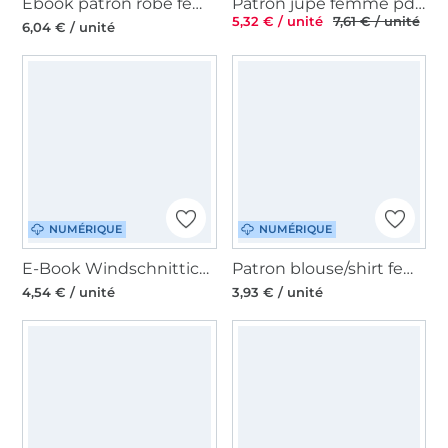
Ebook patron robe femme Crossover Schneiderline, en allemand
Patron jupe femme pdf Amaya Hanna Louise, en allemand
5,32 € / unité
7,61 € / unité
6,04 € / unité
NUMÉRIQUE
NUMÉRIQUE
E-Book Windschnittich Bandana mit Nackenschutz
Patron blouse/shirt femme pdf Sunny Sew4Me, en allemand
4,54 € / unité
3,93 € / unité