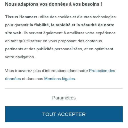
Nous adaptons vos données à vos besoins !
NUMÉRIQUE
NUMÉRIQUE
Tissus Hemmers
utilise des cookies et d’autres technologies
pour garantir
la fiabilité, la rapidité et la sécurité de notre
E-Book Miou Miou Rock Nelda,, en allemand
Ebook patron pantalon femme pdf Babet My Image S1311, en français
site web
. Ils servent également à améliorer votre expérience
7,97 € / unité
6,00 € / unité
en tant qu’utilisateur en vous proposant des contenus
pertinents et des publicités personnalisées, et en optimisant
votre navigation.
Vous trouverez plus d’informations dans notre
Protection des
données
et dans nos
Mentions légales
.
NUMÉRIQUE
NUMÉRIQUE
Paramètres
Patron sac hobobag pdf Rosie Moreauthentic, en allemand
Ebook patron robe enfant Twirly Dress Schleiferlwerk, taille 62 - 146, en allemand
7,97 € / unité
7,97 € / unité
TOUT ACCEPTER