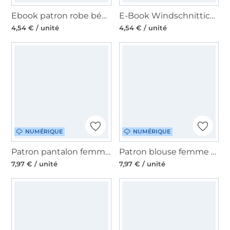
Ebook patron robe bébé Lipsia Patternforkids, en allemand
E-Book Windschnittich Kuscheltier Salamander XXL, en allemand
4,54 € / unité
4,54 € / unité
NUMÉRIQUE
NUMÉRIQUE
Patron pantalon femme pdf Mme Ada Studio, en français
Patron blouse femme pdf Mme Maki Studio, en Français
7,97 € / unité
7,97 € / unité