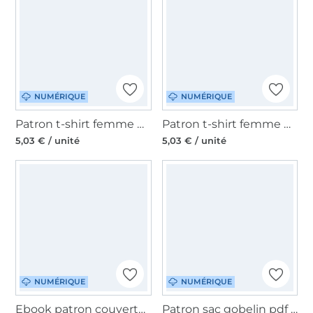
NUMÉRIQUE
NUMÉRIQUE
Patron t-shirt femme pdf Sissy Sew Simple, en allemand
Patron t-shirt femme pdf Meene Sew Simple, en allemand
5,03 € / unité
5,03 € / unité
NUMÉRIQUE
NUMÉRIQUE
Ebook patron couverture pour siège bébé Selbernähen.net, en allemand
Patron sac gobelin pdf Freya Malomi, en français