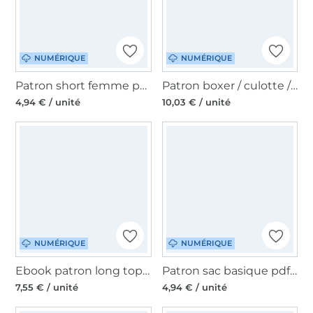
NUMÉRIQUE
NUMÉRIQUE
Patron short femme pdf Make it yours, en français
Patron boxer / culotte / justaucorps femme pdf Lotte & Ludwig, en allemand
4,94 € / unité
10,03 € / unité
NUMÉRIQUE
NUMÉRIQUE
Ebook patron long top, tunique, robe femme Nelly Schnitte4Friends, en allemand
Patron sac basique pdf Resa CreaResa, en allemand
7,55 € / unité
4,94 € / unité