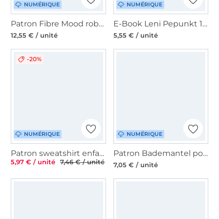
NUMÉRIQUE
NUMÉRIQUE
Patron Fibre Mood robe femme pdf Kika, en français
E-Book Leni Pepunkt 139 MESSENGER.rucksack
12,55 € / unité
5,55 € / unité
-20%
NUMÉRIQUE
NUMÉRIQUE
Patron sweatshirt enfant pdf Susa + Basti TOSCAminni Schnittmanufaktur, en allemand
Patron Bademantel pour chien pdf Towelie The DogWorkShop, en allemand
5,97 € / unité
7,46 € / unité
7,05 € / unité