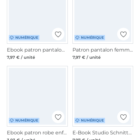
NUMÉRIQUE
NUMÉRIQUE
Ebook patron pantalon femme Marlene Miou Miou, en allemand
Patron pantalon femme pdf Palazzo Peter Sewingmachina, en allemand et anglais
7,97 € / unité
7,97 € / unité
NUMÉRIQUE
NUMÉRIQUE
Ebook patron robe enfant Basic Schneiderline, en allemand
E-Book Studio Schnittreif Mme Konni, en français
3,93 € / unité
7,97 € / unité