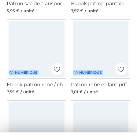
Patron sac de transport pour chien pdf Maria Erbsünde, en allemand
Ebook patron pantalon femme Sinja Miou Miou, en allemand
5,95 € / unité
7,97 € / unité
NUMÉRIQUE
NUMÉRIQUE
Ebook patron robe / chemise femme Sina Schnitte4Friends, en allemand
Patron robe enfant pdf Elfenkleid AnniNanni, en allemand
7,55 € / unité
7,01 € / unité