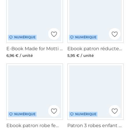
NUMÉRIQUE
NUMÉRIQUE
E-Book Made for Motti Pflümli´s Romper, en allemand
Ebook patron réducteur de lit et coussins nuage bébé Snygges, en allemand
6,96 € / unité
5,95 € / unité
NUMÉRIQUE
NUMÉRIQUE
Ebook patron robe femme Malou Schnitte4Friends, en allemand
Patron 3 robes enfant pdf lovely fast dress 74 - 164 LovelySewDesign, en allemand