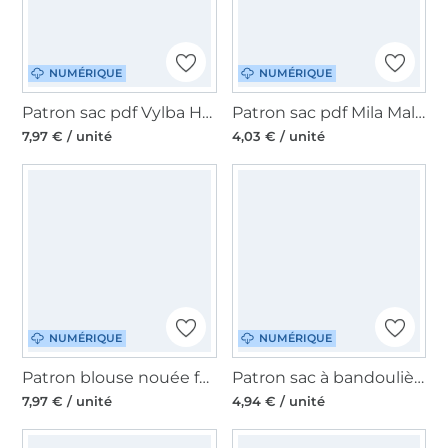
NUMÉRIQUE
NUMÉRIQUE
Patron sac pdf Vylba Hansedelli, en allemand
Patron sac pdf Mila Malomi, en francais
7,97 € / unité
4,03 € / unité
NUMÉRIQUE
NUMÉRIQUE
Patron blouse nouée femme pdf Delilah Moreauthentic, en allemand
Patron sac à bandoulière pdf Anesa Creativemadre, en allemand
7,97 € / unité
4,94 € / unité