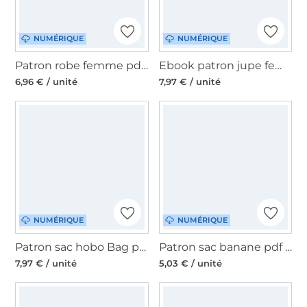
NUMÉRIQUE
NUMÉRIQUE
Patron robe femme pdf Liese Konfetti Patterns, en allemand
Ebook patron jupe femme Madame Carry Studio Schnittreif, en français
6,96 € / unité
7,97 € / unité
NUMÉRIQUE
NUMÉRIQUE
Patron sac hobo Bag pdf Resa Pro CreaResa, en allemand
Patron sac banane pdf Sew Simple, allemand
7,97 € / unité
5,03 € / unité