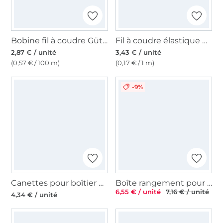
Bobine fil à coudre Gütermann 500m polyester Toldi, (659) rose
Fil à coudre élastique 0,5 mm noir
2,87 € / unité
3,43 € / unité
(0,57 € / 100 m)
(0,17 € / 1 m)
-9%
Canettes pour boîtier CB (canette centrale) Ø 20,5
Boîte rangement pour 32 canettes couture Prym
6,55 € / unité
7,16 € / unité
4,34 € / unité