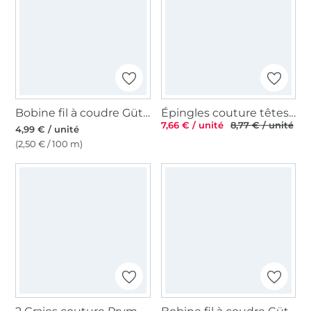
Bobine fil à coudre Gütermann 200m polyester, (802) crème vanille
Épingles couture têtes coeurs & papillons Prym, 50 pcs.
7,66 € / unité
8,77 € / unité
4,99 € / unité
(2,50 € / 100 m)