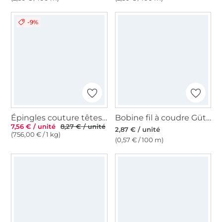
-9%
Épingles couture têtes facile à saisir Prym
Bobine fil à coudre Gütermann 500m polyester Toldi, (143) bleu clair
7,56 € / unité
8,27 € / unité
2,87 € / unité
(756,00 € / 1 kg)
(0,57 € / 100 m)