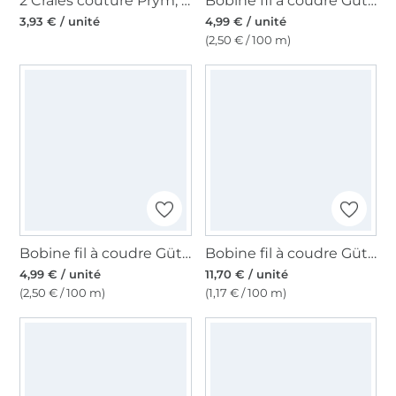
2 Craies couture Prym, 50x50mm, blanc
Bobine fil à coudre Gütermann 200m polyester, (662) vieux rose millennial
3,93 € / unité
4,99 € / unité
(2,50 € / 100 m)
Bobine fil à coudre Gütermann 200m polyester, (311) bleu denim
Bobine fil à coudre Gütermann 1000m polyester, (800), blanc
4,99 € / unité
11,70 € / unité
(2,50 € / 100 m)
(1,17 € / 100 m)