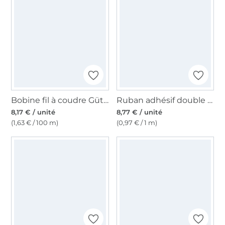
Bobine fil à coudre Gütermann 500m polyester, (000) noir
Ruban adhésif double face 6 mm
8,17 € / unité
8,77 € / unité
(1,63 € / 100 m)
(0,97 € / 1 m)