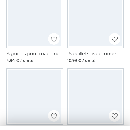
Aiguilles pour machines à coudres 130/705, universelles 70-90
15 oeillets avec rondelles 11 mm argent + outil
4,94 € / unité
10,99 € / unité