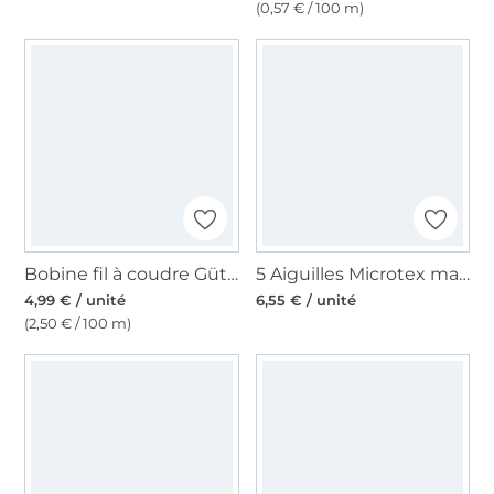
(0,57 € / 100 m)
Bobine fil à coudre Gütermann 200m polyester, (118) beige clair
5 Aiguilles Microtex machine à coudre Prym 130/705, 60-80
4,99 € / unité
6,55 € / unité
(2,50 € / 100 m)