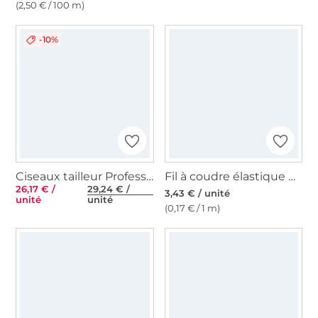
(2,50 € / 100 m)
-10%
Ciseaux tailleur Professional 8'' 21 cm
Fil à coudre élastique 0,5 mm blanc
26,17 € /
29,24 € /
3,43 € / unité
unité
unité
(0,17 € / 1 m)