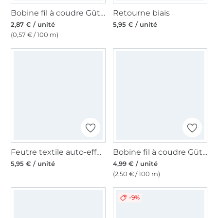
Bobine fil à coudre Gütermann 500m polyester Toldi, (800) blanc
Retourne biais
2,87 € / unité
5,95 € / unité
(0,57 € / 100 m)
Feutre textile auto-effaçable Prym, violet
Bobine fil à coudre Gütermann 200m polyester, (001) blanc cassé
5,95 € / unité
4,99 € / unité
(2,50 € / 100 m)
-9%