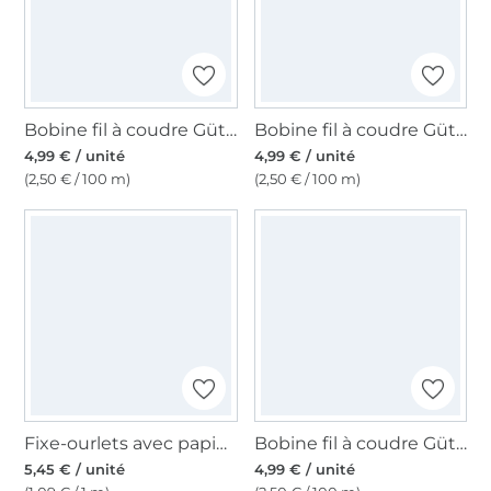
Bobine fil à coudre Gütermann 200m polyester, (877) rose fuchsia foncé
Bobine fil à coudre Gütermann 200m polyester, (198) beige clair
4,99 € / unité
4,99 € / unité
(2,50 € / 100 m)
(2,50 € / 100 m)
Fixe-ourlets avec papier protecteur 30 mm blanc
Bobine fil à coudre Gütermann 200m polyester, (186) beige
5,45 € / unité
4,99 € / unité