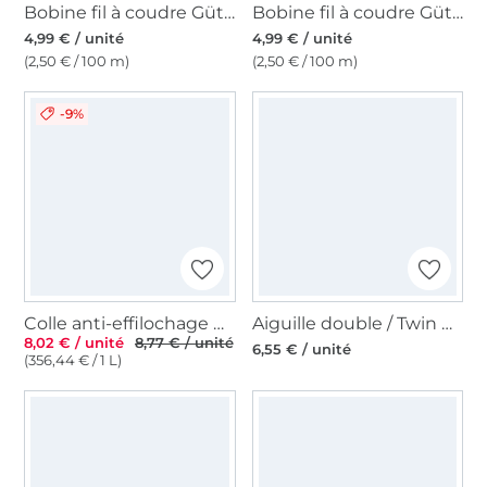
Bobine fil à coudre Gütermann 200m polyester, (913) vert avocat
Bobine fil à coudre Gütermann 200m polyester, (131) sable
4,99 € / unité
4,99 € / unité
(2,50 € / 100 m)
(2,50 € / 100 m)
-9%
Colle anti-effilochage Prym
Aiguille double / Twin Needle 130/705, Stretch 75/2,5 mm
8,02 € / unité
8,77 € / unité
6,55 € / unité
(356,44 € / 1 L)