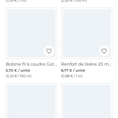
(1,09 € / 1 m)
(2,50 € / 100 m)
Bobine fil à coudre Gütermann 2500m polyester Toldi Lock, (6950) bleu foncé
Renfort de lisiére 20 mm, blanc
5,70 € / unité
8,77 € / unité
(0,23 € / 100 m)
(0,88 € / 1 m)