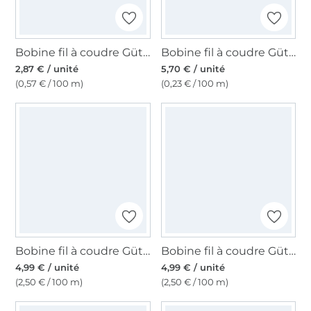
Bobine fil à coudre Gütermann 500m polyester Toldi, (038) gris clair
Bobine fil à coudre Gütermann 2500m polyester Toldi Lock, (1000) noir
2,87 € / unité
5,70 € / unité
(0,57 € / 100 m)
(0,23 € / 100 m)
Bobine fil à coudre Gütermann 200m polyester, (037) bleu denim
Bobine fil à coudre Gütermann 200m polyester, (143) bleu piscine
4,99 € / unité
4,99 € / unité
(2,50 € / 100 m)
(2,50 € / 100 m)