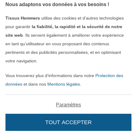
Bobine fil à coudre Gütermann 200m polyester, (912) violet
Épingles à piquer superfine
Nous adaptons vos données à vos besoins !
4,99 € / unité
4,94 € / unité
(2,50 € / 100 m)
(329,33 € / 1 kg)
Tissus Hemmers
utilise des cookies et d’autres technologies
pour garantir
la fiabilité, la rapidité et la sécurité de notre
site web
. Ils servent également à améliorer votre expérience
en tant qu’utilisateur en vous proposant des contenus
pertinents et des publicités personnalisées, et en optimisant
votre navigation.
Vous trouverez plus d’informations dans notre
Protection des
données
et dans nos
Mentions légales
.
Aiguille double / Twin Needle 130/705, Stretch 75/4,0 mm
Aiguilles pour machines à coudre 130/705, universelles 70-100
6,55 € / unité
4,94 € / unité
Paramètres
TOUT ACCEPTER