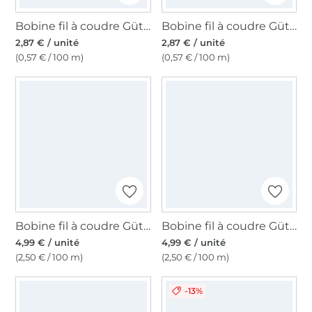
Bobine fil à coudre Gütermann 500m polyester Toldi, (582) vert olive
Bobine fil à coudre Gütermann 500m polyester Toldi, (186) beige
2,87 € / unité
2,87 € / unité
(0,57 € / 100 m)
(0,57 € / 100 m)
Bobine fil à coudre Gütermann 200m polyester, (870) bleu pétrole foncé
Bobine fil à coudre Gütermann 200m polyester, (733) framboise
4,99 € / unité
4,99 € / unité
(2,50 € / 100 m)
(2,50 € / 100 m)
-13%