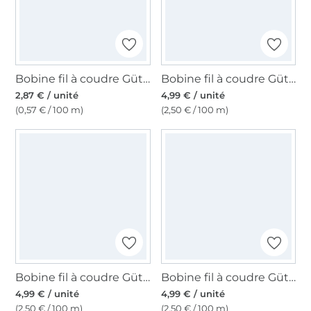
Bobine fil à coudre Gütermann 500m polyester Toldi, (310) bleu foncé
Bobine fil à coudre Gütermann 200m polyester, (261) gris vert
2,87 € / unité
4,99 € / unité
(0,57 € / 100 m)
(2,50 € / 100 m)
Bobine fil à coudre Gütermann 200m polyester, (074) bleu pigeon clair
Bobine fil à coudre Gütermann 200m polyester, (339) bleu marine
4,99 € / unité
4,99 € / unité
(2,50 € / 100 m)
(2,50 € / 100 m)