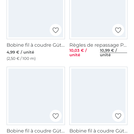
Bobine fil à coudre Gütermann 200m polyester, (052) vieux rose
Règles de repassage Prym, universelles
10,03 € /
10,99 € /
4,99 € / unité
unité
unité
(2,50 € / 100 m)
Bobine fil à coudre Gütermann 200m polyester, (553) vert pâle
Bobine fil à coudre Gütermann 2500m polyester Toldi Lock, (1005) blanc