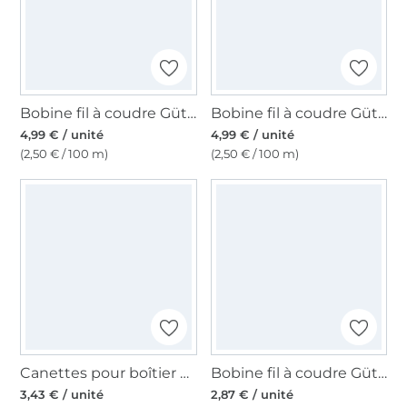
Bobine fil à coudre Gütermann 200m polyester, (158) lilas pastel
Bobine fil à coudre Gütermann 200m polyester, (412) jaune miel
4,99 € / unité
4,99 € / unité
(2,50 € / 100 m)
(2,50 € / 100 m)
Canettes pour boîtier horizontal Ø 20,5 mm
Bobine fil à coudre Gütermann 500m polyester Toldi, (046) rouge foncé
3,43 € / unité
2,87 € / unité