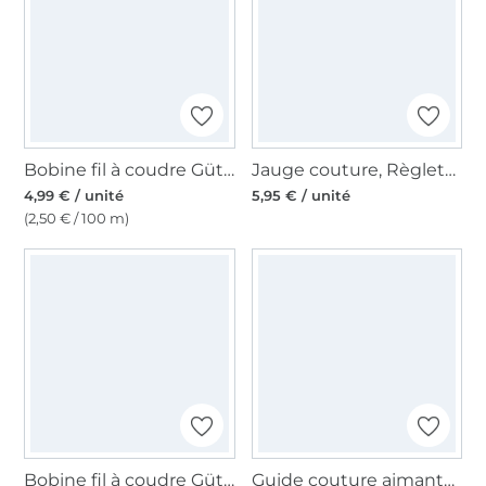
Bobine fil à coudre Gütermann 200m polyester, (075) bleu ciel
Jauge couture, Règlette à ourlets Prym
4,99 € / unité
5,95 € / unité
(2,50 € / 100 m)
Bobine fil à coudre Gütermann 1000m polyester, (000) noir
Guide couture aimanté pour machine à coudre