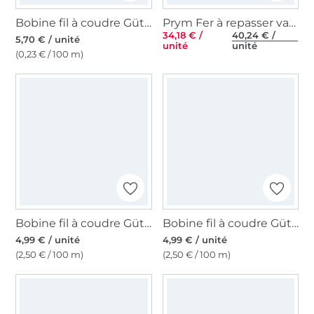
Bobine fil à coudre Gütermann 2500m polyester Toldi Lock, (4450) bordeaux
Prym Fer à repasser vapeur Mini
34,18 € /
40,24 € /
5,70 € / unité
unité
unité
(0,23 € / 100 m)
Bobine fil à coudre Gütermann 200m polyester, (669) marron teddy
Bobine fil à coudre Gütermann 200m polyester, (331) menthe clair
4,99 € / unité
4,99 € / unité
(2,50 € / 100 m)
(2,50 € / 100 m)