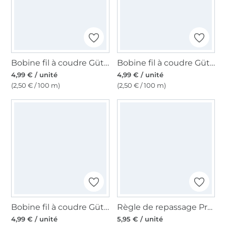
Bobine fil à coudre Gütermann 200m polyester, (711) bleu marine
Bobine fil à coudre Gütermann 200m polyester, (904) bleu pétrole foncé
4,99 € / unité
4,99 € / unité
(2,50 € / 100 m)
(2,50 € / 100 m)
Bobine fil à coudre Gütermann 200m polyester, (112) bleu pigeon
Règle de repassage Prym, transparente
4,99 € / unité
5,95 € / unité