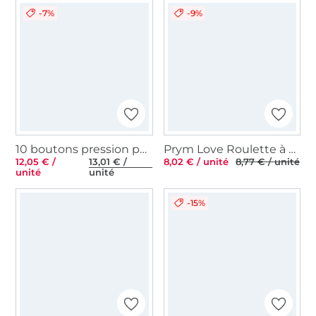
-7%
-9%
10 boutons pression pour anorak, 15 mm, couleur laiton antique
Prym Love Roulette à craie Stick ergonomic, menthe
12,05 € /
13,01 € /
8,02 € / unité
8,77 € / unité
unité
unité
-15%