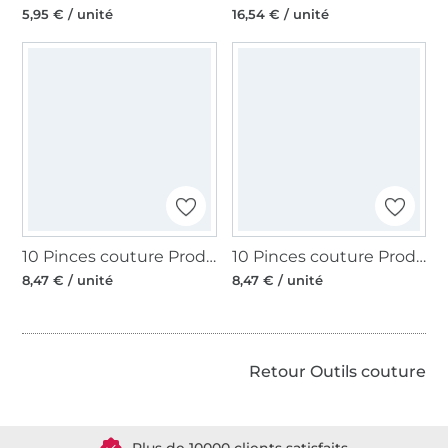
5,95 € / unité
16,54 € / unité
10 Pinces couture Prodige Clover. vert fluo
10 Pinces couture Prodige Clover. rouge
8,47 € / unité
8,47 € / unité
Retour Outils couture
Plus de 1.8 millions de mètres de tissu en stock
Plus de 10000 clients satisfaits