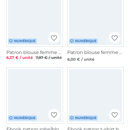
NUMÉRIQUE
NUMÉRIQUE
Patron blouse femme pdf Gilla TOSCAminni Schnittmanufaktur, en allemand
Patron blouse femme pdf Cylin My Image S1286, en français
6,37 € / unité
7,97 € / unité
6,00 € / unité
NUMÉRIQUE
NUMÉRIQUE
Ebook patron robe/blouse femme Madame Kimmi Hedi näht, en allemand
Ebook patron t-shirt homme Anton Mamili1910, en allemand