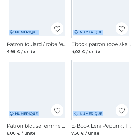
NUMÉRIQUE
NUMÉRIQUE
Patron foulard / robe femme pdf Zuschnitt PrimaRimma, en allemand & en anglais
Ebook patron robe skater femme TUVA Sew Simple, en allemand
4,99 € / unité
4,02 € / unité
NUMÉRIQUE
NUMÉRIQUE
Patron blouse femme pdf AnniNanni, en allemand
E-Book Leni Pepunkt 144 FLASH.Shirt, en allemand
6,00 € / unité
7,56 € / unité