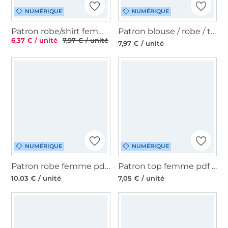
NUMÉRIQUE
NUMÉRIQUE
Patron robe/shirt femme pdf Soleil TOSCAminni Schnittmanufaktur, en allemand
Patron blouse / robe / tunique femme pdf Latana Erbsünde, en allemand
6,37 € / unité
7,97 € / unité
7,97 € / unité
NUMÉRIQUE
NUMÉRIQUE
Patron robe femme pdf Aurelia JULIANA MARTEJEVS, en français
Patron top femme pdf Olivia vintageBambi, en allemand
10,03 € / unité
7,05 € / unité