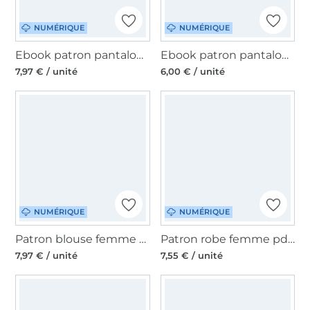
NUMÉRIQUE
NUMÉRIQUE
Ebook patron pantalon femme 'Palazzohose' Lillesol & Pelle, en allemand
Ebook patron pantalon femme pdf Babet My Image S1311, en français
7,97 € / unité
6,00 € / unité
NUMÉRIQUE
NUMÉRIQUE
Patron blouse femme pdf Mme Maki Studio, en Français
Patron robe femme pdf Mika Schnitte4friends, en allemand
7,97 € / unité
7,55 € / unité