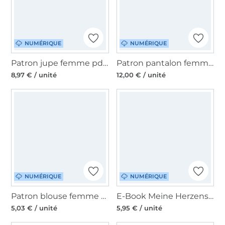
NUMÉRIQUE
NUMÉRIQUE
Patron jupe femme pdf Mallare drei eM's, en allemand
Patron pantalon femme pdf Rita PrimaRimma, en français
8,97 € / unité
12,00 € / unité
NUMÉRIQUE
NUMÉRIQUE
Patron blouse femme pdf Maddou Sew Simple, en allemand
E-Book Meine Herzenswelt Meine Suri Shorts, en allemand
5,03 € / unité
5,95 € / unité