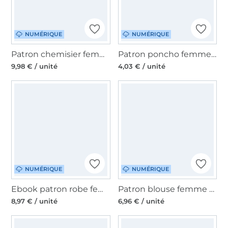
NUMÉRIQUE
NUMÉRIQUE
Patron chemisier femme pdf Carla La Bavarese, en allemand
Patron poncho femme pdf Amalia Malomi, en français
9,98 € / unité
4,03 € / unité
NUMÉRIQUE
NUMÉRIQUE
Ebook patron robe femme Joslyn Moeve.Design, en allemand
Patron blouse femme pdf Peony Sew4Me, en allemand
8,97 € / unité
6,96 € / unité