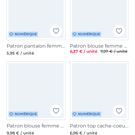
NUMÉRIQUE
NUMÉRIQUE
Patron pantalon femme pdf Make it yours, en français
Patron blouse femme pdf Julie TOSCAminni Schnittmanufaktur, en allemand
6,37 € / unité
7,97 € / unité
5,95 € / unité
NUMÉRIQUE
NUMÉRIQUE
Patron blouse femme pdf Eloisa Lillesol & Pelle, en allemand
Patron top cache-coeur femme pdf Olivia Erbsünde, en allemand
9,98 € / unité
6,96 € / unité