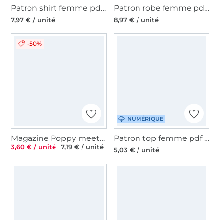
Patron shirt femme pdf Studio Schnittreif Mme Tessa, en français
Patron robe femme pdf Studio Schnittreif Mme Enna, en français
7,97 € / unité
8,97 € / unité
-50%
NUMÉRIQUE
Magazine Poppy meets Pommé, Édition 24, en français
Patron top femme pdf Tillie Sew Simple, en allemand
3,60 € / unité
7,19 € / unité
5,03 € / unité