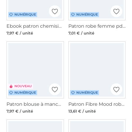
NUMÉRIQUE
NUMÉRIQUE
Ebook patron chemisier femme Lavina Lillesol & Pelle, en allemand
Patron robe femme pdf Ballerina-Kleid AnniNanni, en allemand
7,97 € / unité
7,01 € / unité
NOUVEAU
NUMÉRIQUE
NUMÉRIQUE
Patron blouse à manches chauve-souris femme pdf Malaga Lillesol & Pelle, en allemand
Patron Fibre Mood robe femme pdf Jax, en français
7,97 € / unité
13,61 € / unité