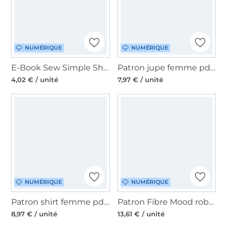
NUMÉRIQUE
NUMÉRIQUE
E-Book Sew Simple Shirt Golda, en allemand
Patron jupe femme pdf Studio Schnittreif Mme Kari,en allemand
4,02 € / unité
7,97 € / unité
NUMÉRIQUE
NUMÉRIQUE
Patron shirt femme pdf Lovani drei eM's, en allemand
Patron Fibre Mood robe femme pdf Kaori, en français
8,97 € / unité
13,61 € / unité