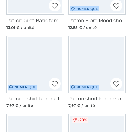
NUMÉRIQUE
Patron Gilet Basic femme Fadenkäfer, en allemand
Patron Fibre Mood shorts femme pdf Carmel, en français
13,01 € / unité
12,55 € / unité
NUMÉRIQUE
NUMÉRIQUE
Patron t-shirt femme Luma pdf Lillesol & Pelle, en allemand
Patron short femme pdf Madame Beeke Studio Schnittreif. en français
7,97 € / unité
7,97 € / unité
-20%