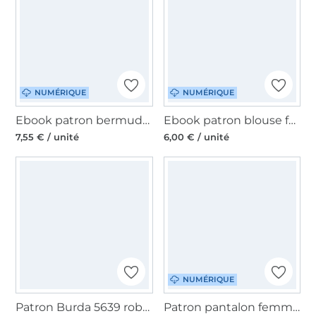
NUMÉRIQUE
NUMÉRIQUE
Ebook patron bermuda-shorts pdf femme Pina Schnitte4Friends, en allemand
Ebook patron blouse femme pdf Muriel My Image S1310, en français
7,55 € / unité
6,00 € / unité
NUMÉRIQUE
Patron Burda 5639 robe et blouse femme, en français
Patron pantalon femme pdf Lina La Bavarese, en allemand