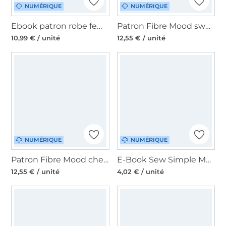
NUMÉRIQUE
NUMÉRIQUE
Ebook patron robe femme Perla La Bavarese, en allemand
Patron Fibre Mood sweat-shirt femme pdf Didi, en français
10,99 € / unité
12,55 € / unité
NUMÉRIQUE
NUMÉRIQUE
Patron Fibre Mood chemisier femme pdf Norma, en français
E-Book Sew Simple Mädchen Boxershorts Hilda, en allemand
12,55 € / unité
4,02 € / unité