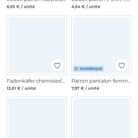
6,55 € / unité
4,54 € / unité
NUMÉRIQUE
Fadenkäfer chemisier/shirt women paper pattern, en allemand
Patron pantalon femme pdf Mme Ada Studio, en français
13,01 € / unité
7,97 € / unité