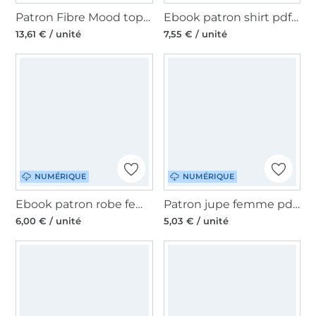
Patron Fibre Mood top femme pdf Elinor, en français
Ebook patron shirt pdf femme Luna Schnitte4Friends, en allemand
13,61 € / unité
7,55 € / unité
NUMÉRIQUE
NUMÉRIQUE
Ebook patron robe femme pdf Evelon My Image S1304, en français
Patron jupe femme pdf Marlow Sew Simple, en allemand
6,00 € / unité
5,03 € / unité