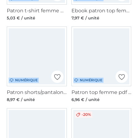
Patron t-shirt femme pdf Meene Sew Simple, en allemand
Ebook patron top femme Madame JENNY Studio Schnittreif, en français
5,03 € / unité
7,97 € / unité
NUMÉRIQUE
NUMÉRIQUE
Patron shorts/pantalon femme pdf Scanno drei eM's, en allemand
Patron top femme pdf Lovely Lady Top, en allemand
8,97 € / unité
6,96 € / unité
-20%