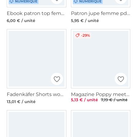
NUMÉRIQUE
NUMÉRIQUE
Ebook patron top femme pdf Heidi My Image S1318, en français
Patron jupe femme pdf Blanca La Bavarese, en allemand
6,00 € / unité
5,95 € / unité
-29%
Fadenkäfer Shorts women, men, kids paper pattern, en allemand
Magazine Poppy meets Pommé, Édition 26, en français
5,13 € / unité
7,19 € / unité
13,01 € / unité