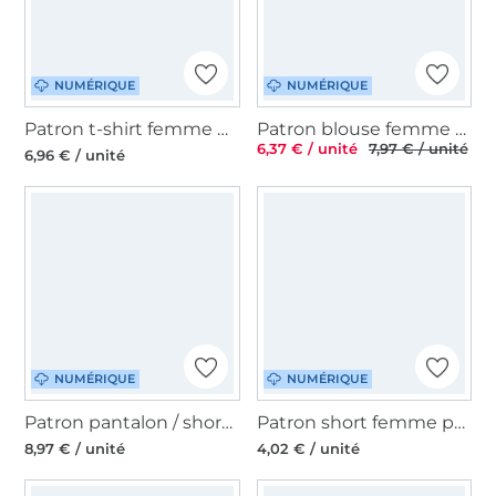
NUMÉRIQUE
NUMÉRIQUE
Patron t-shirt femme pdf Fly Fadenkäfer, en allemand
Patron blouse femme pdf Janina TOSCAminni Schnittmanufaktur, en allemand
6,37 € / unité
7,97 € / unité
6,96 € / unité
NUMÉRIQUE
NUMÉRIQUE
Patron pantalon / short femme Ally Moeve.Design, en allemand
Patron short femme pdf Lucy vintageBambi, en allemand
8,97 € / unité
4,02 € / unité