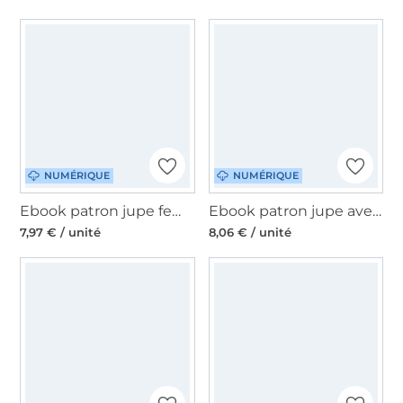
NUMÉRIQUE
NUMÉRIQUE
Ebook patron jupe femme 'Maxirock' Lillesol & Pelle, en allemand
Ebook patron jupe avec short femme CERGAS Nähfrosch, en allemand
7,97 € / unité
8,06 € / unité