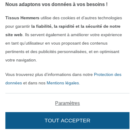
Nous adaptons vos données à vos besoins !
Ebook patron robe femme pdf Anouk My Image S1305, en français
Patron robe femme pdf Cayetania La Bavarese, en allemand
6,00 € / unité
9,98 € / unité
Tissus Hemmers
utilise des cookies et d’autres technologies
pour garantir
la fiabilité, la rapidité et la sécurité de notre
-20%
site web
. Ils servent également à améliorer votre expérience
en tant qu’utilisateur en vous proposant des contenus
pertinents et des publicités personnalisées, et en optimisant
votre navigation.
Vous trouverez plus d’informations dans notre
Protection des
NUMÉRIQUE
NUMÉRIQUE
données
et dans nos
Mentions légales
.
Ebook patron gilet pdf femme Cees Sew Simple, en allemand
Patron robe femme pdf Sibilla TOSCAminni Schnittmanufaktur, en allemand
6,37 € / unité
7,97 € / unité
5,03 € / unité
Paramètres
-20%
TOUT ACCEPTER