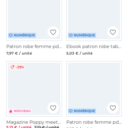
NUMÉRIQUE
NUMÉRIQUE
Patron robe femme pdf Camela Lillesol & Pelle, en allemand
Ebook patron robe tablier femme ITO Sew Simple, en allemand
7,97 € / unité
5,03 € / unité
-29%
NOUVEAU
NUMÉRIQUE
Magazine Poppy meets Pommé, Édition 27, en français
Patron robe femme pdf Studio Schnittreif Mme Mara,en français
5,13 € / unité
7,19 € / unité