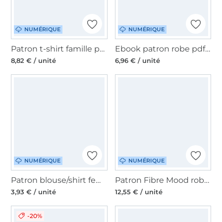
NUMÉRIQUE
NUMÉRIQUE
Patron t-shirt famille pdf Wellenreiter Lotte & Ludwig, en allemand
Ebook patron robe pdf femme Dreamy Dress Schleiferlwerk, en allemand
8,82 € / unité
6,96 € / unité
NUMÉRIQUE
NUMÉRIQUE
Patron blouse/shirt femme pdf Sunny Sew4Me, en allemand
Patron Fibre Mood robe femme pdf Kika, en français
3,93 € / unité
12,55 € / unité
-20%