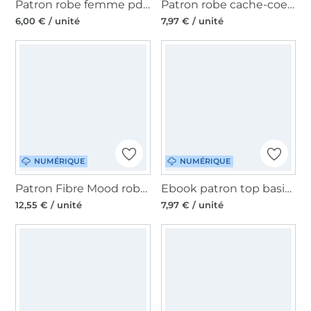
Patron robe femme pdf Janice My Image S1289, en français
Patron robe cache-coeur femme pdf Aurora Erbsünde, en allemand
6,00 € / unité
7,97 € / unité
NUMÉRIQUE
NUMÉRIQUE
Patron Fibre Mood robe femme pdf Gabby, en français
Ebook patron top basic femme Lillesol & Pelle, en allemand
12,55 € / unité
7,97 € / unité