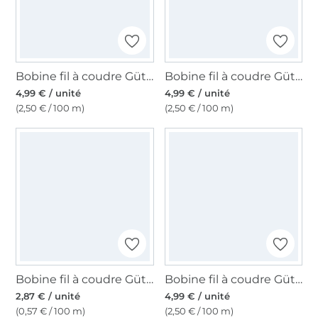
Bobine fil à coudre Gütermann 200m polyester, (074) bleu pigeon clair
Bobine fil à coudre Gütermann 200m polyester, (261) gris vert
4,99 € / unité
4,99 € / unité
(2,50 € / 100 m)
(2,50 € / 100 m)
Bobine fil à coudre Gütermann 500m polyester Toldi, (143) bleu clair
Bobine fil à coudre Gütermann 200m polyester, (339) bleu marine
2,87 € / unité
4,99 € / unité
(0,57 € / 100 m)
(2,50 € / 100 m)