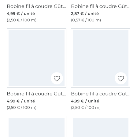
Bobine fil à coudre Gütermann 200m polyester, (387) bleu foncé
Bobine fil à coudre Gütermann 500m polyester Toldi, (800) blanc
4,99 € / unité
2,87 € / unité
(2,50 € / 100 m)
(0,57 € / 100 m)
Bobine fil à coudre Gütermann 200m polyester, (001) blanc cassé
Bobine fil à coudre Gütermann 200m polyester, (052) vieux rose
4,99 € / unité
4,99 € / unité
(2,50 € / 100 m)
(2,50 € / 100 m)