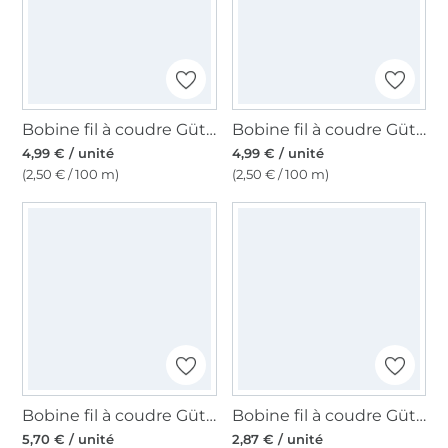
Bobine fil à coudre Gütermann 200m polyester, (011) bleu foncé
Bobine fil à coudre Gütermann 200m polyester, (910) bordeaux
4,99 € / unité
4,99 € / unité
(2,50 € / 100 m)
(2,50 € / 100 m)
Bobine fil à coudre Gütermann 2500m polyester Toldi Lock, (4450) bordeaux
Bobine fil à coudre Gütermann 500m polyester Toldi, (701) gris foncé
5,70 € / unité
2,87 € / unité