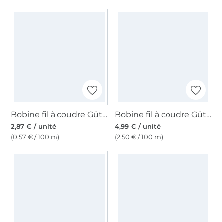
Bobine fil à coudre Gütermann 500m polyester Toldi, (038) gris clair
Bobine fil à coudre Gütermann 200m polyester, (037) bleu denim
2,87 € / unité
4,99 € / unité
(0,57 € / 100 m)
(2,50 € / 100 m)