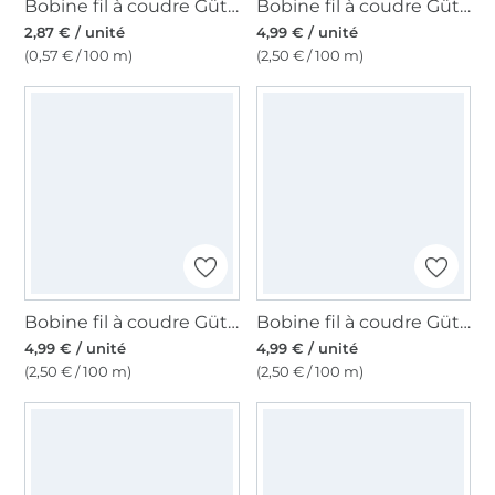
Bobine fil à coudre Gütermann 500m polyester Toldi, (046) rouge foncé
Bobine fil à coudre Gütermann 200m polyester, (118) beige clair
2,87 € / unité
4,99 € / unité
(0,57 € / 100 m)
(2,50 € / 100 m)
Bobine fil à coudre Gütermann 200m polyester, (474) rose foncé
Bobine fil à coudre Gütermann 200m polyester, (412) jaune miel
4,99 € / unité
4,99 € / unité
(2,50 € / 100 m)
(2,50 € / 100 m)