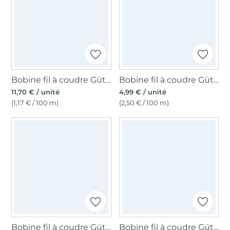
Bobine fil à coudre Gütermann 1000m polyester, (800), blanc
Bobine fil à coudre Gütermann 200m polyester, (711) bleu marine
11,70 € / unité
4,99 € / unité
(1,17 € / 100 m)
(2,50 € / 100 m)
Bobine fil à coudre Gütermann 200m polyester, (904) bleu pétrole foncé
Bobine fil à coudre Gütermann 200m polyester, (662) vieux rose millennial