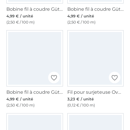
Bobine fil à coudre Gütermann 200m polyester, (143) bleu piscine
Bobine fil à coudre Gütermann 200m polyester, (733) framboise
4,99 € / unité
4,99 € / unité
(2,50 € / 100 m)
(2,50 € / 100 m)
Bobine fil à coudre Gütermann 200m polyester, (802) crème vanille
Fil pour surjeteuse Overlock 120, 2740 m, noir
4,99 € / unité
3,23 € / unité
(2,50 € / 100 m)
(0,12 € / 100 m)