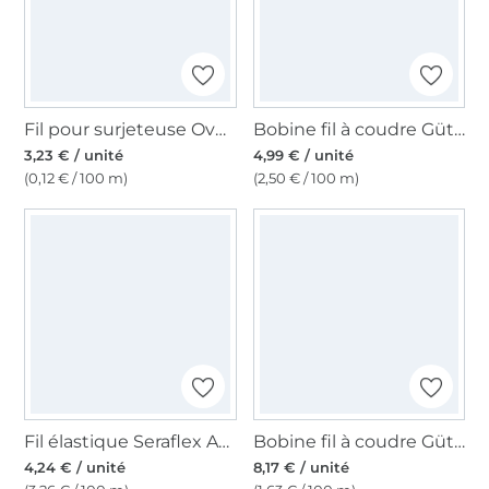
Fil pour surjeteuse Overlock 120, 2740 m, blanc
Bobine fil à coudre Gütermann 200m polyester, (309) bleu foncé
3,23 € / unité
4,99 € / unité
(0,12 € / 100 m)
(2,50 € / 100 m)
Fil élastique Seraflex Amann Mettler 120, blanc cassé
Bobine fil à coudre Gütermann 500m polyester, (800) blanc
4,24 € / unité
8,17 € / unité