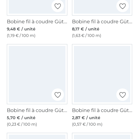
Bobine fil à coudre Gütermann 800m coton C NE 50, (5201) noir
Bobine fil à coudre Gütermann 500m polyester, (000) noir
9,48 € / unité
8,17 € / unité
(1,19 € / 100 m)
(1,63 € / 100 m)
Bobine fil à coudre Gütermann 2500m polyester Toldi Lock, (1000) noir
Bobine fil à coudre Gütermann 500m polyester Toldi, (582) vert olive
5,70 € / unité
2,87 € / unité
(0,23 € / 100 m)
(0,57 € / 100 m)