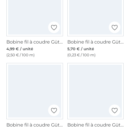
Bobine fil à coudre Gütermann 200m polyester, (553) vert pâle
Bobine fil à coudre Gütermann 2500m polyester Toldi Lock, (1005) blanc
4,99 € / unité
5,70 € / unité
(2,50 € / 100 m)
(0,23 € / 100 m)
Bobine fil à coudre Gütermann 500m polyester Toldi, (111) naturel
Bobine fil à coudre Gütermann 500m polyester Toldi, (310) bleu foncé