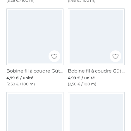
(3,26 € / 100 m)
(1,63 € / 100 m)
Bobine fil à coudre Gütermann 200m polyester, (517) prune
Bobine fil à coudre Gütermann 200m polyester, (227), terracotta
4,99 € / unité
4,99 € / unité
(2,50 € / 100 m)
(2,50 € / 100 m)