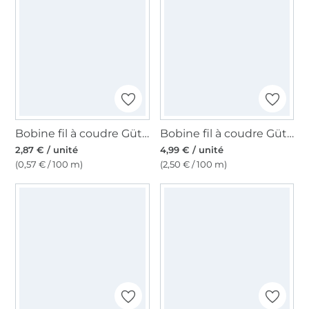
Bobine fil à coudre Gütermann 500m polyester Toldi, (186) beige
Bobine fil à coudre Gütermann 200m polyester, (870) bleu pétrole foncé
2,87 € / unité
4,99 € / unité
(0,57 € / 100 m)
(2,50 € / 100 m)