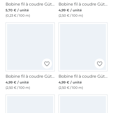
Bobine fil à coudre Gütermann 2500m polyester Toldi Lock, (6950) bleu foncé
Bobine fil à coudre Gütermann 200m polyester, (912) violet
5,70 € / unité
4,99 € / unité
(0,23 € / 100 m)
(2,50 € / 100 m)
Bobine fil à coudre Gütermann 200m polyester, (269) vert olive
Bobine fil à coudre Gütermann 200m polyester, (283) vert kallisto
4,99 € / unité
4,99 € / unité
(2,50 € / 100 m)
(2,50 € / 100 m)