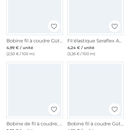
Bobine fil à coudre Gütermann 200m polyester, (169) ivoire
Fil élastique Seraflex Amann Mettler 120, vert gris
4,99 € / unité
4,24 € / unité
(2,50 € / 100 m)
(3,26 € / 100 m)
Bobine de fil à coudre, fil surjeteuse, noir
Bobine fil à coudre Gütermann 200m polyester, (286) jaune or