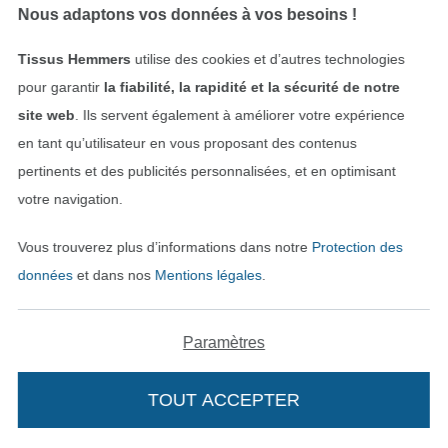
Nous adaptons vos données à vos besoins !
Tissus Hemmers
utilise des cookies et d’autres technologies
pour garantir
la fiabilité, la rapidité et la sécurité de notre
Bobine fil à coudre Gütermann 200m polyester, (968) jaune or
Bobine fil extra fort Gütermann 100m polyester, (000) noir
site web
. Ils servent également à améliorer votre expérience
4,99 € / unité
5,50 € / unité
en tant qu’utilisateur en vous proposant des contenus
(2,50 € / 100 m)
(5,50 € / 100 m)
pertinents et des publicités personnalisées, et en optimisant
votre navigation.
Vous trouverez plus d’informations dans notre
Protection des
données
et dans nos
Mentions légales
.
Paramètres
Fil élastique Seraflex Amann Mettler 120, blanc
Bobine fil à coudre Gütermann 1000m polyester Miniking 120, (802) écru
TOUT ACCEPTER
4,24 € / unité
9,18 € / unité
(3,26 € / 100 m)
(0,92 € / 100 m)