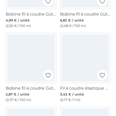
Bobine fil à coudre Gütermann 200m polyester, (186) beige
Bobine fil à coudre Gütermann 1000m polyester Mara 120, (0001) blanc cassé
4,99 € / unité
6,82 € / unité
(2,50 € / 100 m)
(0,68 € / 100 m)
Bobine fil à coudre Gütermann 500m polyester Toldi, (659) rose
Fil à coudre élastique 0,5 mm noir
2,87 € / unité
3,43 € / unité
(0,57 € / 100 m)
(0,17 € / 1 m)