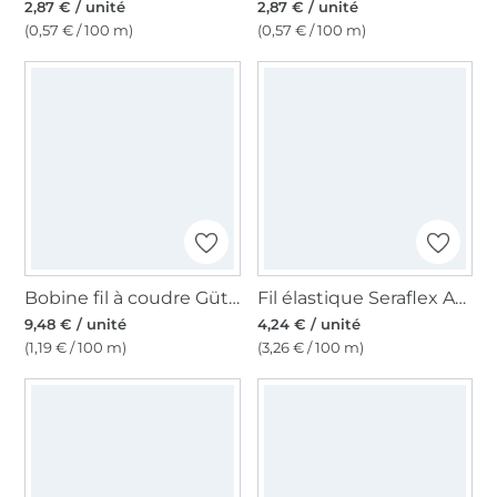
2,87 € / unité
2,87 € / unité
(0,57 € / 100 m)
(0,57 € / 100 m)
Bobine fil à coudre Gütermann 800m coton C NE 50, (5709) blanc
Fil élastique Seraflex Amann Mettler 120, noir
9,48 € / unité
4,24 € / unité
(1,19 € / 100 m)
(3,26 € / 100 m)