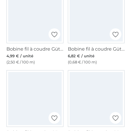
Bobine fil à coudre Gütermann 200m polyester, (111) blanc vanille
Bobine fil à coudre Gütermann 1000m polyester Mara 120, (0000) noir
4,99 € / unité
6,82 € / unité
(2,50 € / 100 m)
(0,68 € / 100 m)