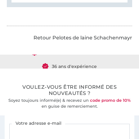
Plus de 1.8 millions de mètres de tissu en stock
Retour Pelotes de laine Schachenmayr
Plus de 10000 clients satisfaits
36 ans d'expérience
VOULEZ-VOUS ÊTRE INFORMÉ DES
NOUVEAUTÉS ?
Soyez toujours informé(e) & recevez un
code promo de 10%
en guise de remerciement.
Vous êtes abonné à la newsletter de Tissus Hemmers.
Votre adresse e-mail