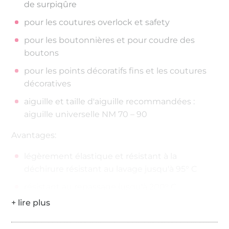
de surpiqûre
pour les coutures overlock et safety
pour les boutonnières et pour coudre des
boutons
pour les points décoratifs fins et les coutures
décoratives
aiguille et taille d'aiguille recommandées :
aiguille universelle NM 70 – 90
Avantages:
légèrement élastique et résistant à la
déchirure résistant au lavage jusqu'à 95° C
résistant au repassage jusqu'à 200° C
200 mètres sur la bobine
Épaisseur de fil : No./Tkt. 100 | dtex 300/2 | Nm