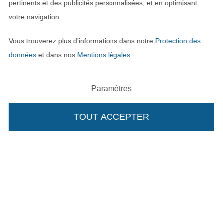
pertinents et des publicités personnalisées, et en optimisant
votre navigation.
Vous trouverez plus d’informations dans notre
Protection des
Payer avec
données
et dans nos
Mentions légales
.
Paramètres
TOUT ACCEPTER
Nos partenaires logistiques
Passer à la boutique allemande