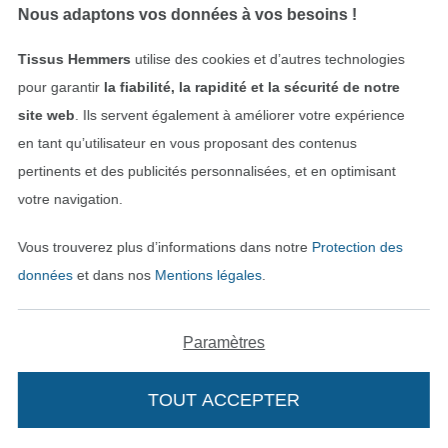
Nous adaptons vos données à vos besoins !
Tissus Hemmers
utilise des cookies et d’autres technologies
pour garantir
la fiabilité, la rapidité et la sécurité de notre
site web
. Ils servent également à améliorer votre expérience
en tant qu’utilisateur en vous proposant des contenus
pertinents et des publicités personnalisées, et en optimisant
NUMÉRIQUE
NUMÉRIQUE
votre navigation.
E-Book Lillesol & Pelle LongCardigan with collar Kids, en allemand
E-Book Lillesol & Pelle Shirt Blouse / Robe Camisa Femme, en allemand
Vous trouverez plus d’informations dans notre
Protection des
7,97 € / unité
7,97 € / unité
données
et dans nos
Mentions légales
.
Paramètres
TOUT ACCEPTER