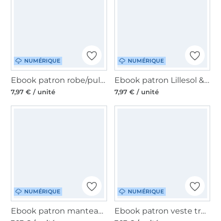
NUMÉRIQUE
NUMÉRIQUE
Ebook patron robe/pullover femme Estela Lillesol & Pelle, en allemand
Ebook patron Lillesol & Pelle Pullover mit Kragen Vinta, en allemand
7,97 € / unité
7,97 € / unité
NUMÉRIQUE
NUMÉRIQUE
Ebook patron manteau / veste femme Ama Lillesol & Pelle, en allemand
Ebook patron veste trench femme Jola Lillesol & Pelle, en allemand