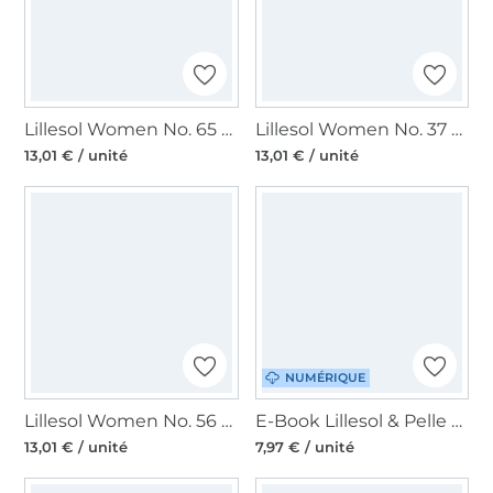
Lillesol Women No. 65 Raglanshit Combina paper pattern, en allemand
Lillesol Women No. 37 Flora-Bluse Patron en papier, en allemand
13,01 € / unité
13,01 € / unité
NUMÉRIQUE
Lillesol Women No. 56 Basic T-Shirt Patron en papier, en allemand
E-Book Lillesol & Pelle Tunique / Robe Mariluna Femme, en allemand
13,01 € / unité
7,97 € / unité