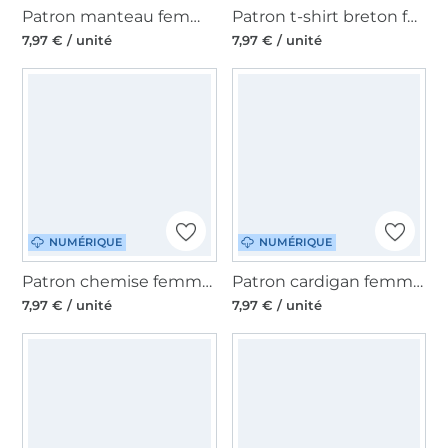
Patron manteau femme pdf Tavia Lillesol & Pelle, en allemand
Patron t-shirt breton femme pdf Lillesol & Pelle, en allemand
7,97 € / unité
7,97 € / unité
NUMÉRIQUE
NUMÉRIQUE
Patron chemise femme pdf Brisa Lillesol & Pelle, en allemand
Patron cardigan femme pdf Clea Lillesol & Pelle, en allemand
7,97 € / unité
7,97 € / unité