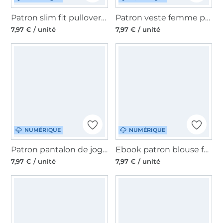
Patron slim fit pullover femme pdf Lillesol & Pelle, en allemand
Patron veste femme pdf Rica Lillesol & Pelle, en allemand
7,97 € / unité
7,97 € / unité
NUMÉRIQUE
NUMÉRIQUE
Patron pantalon de jogging enfant pdf Jogga Lillesol & Pelle, en allemand
Ebook patron blouse femme Linnea Lillesol & Pelle, en allemand
7,97 € / unité
7,97 € / unité