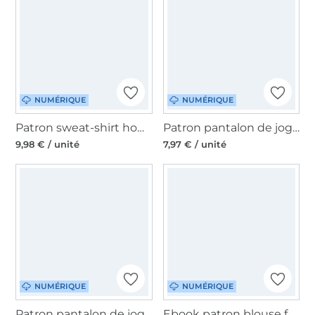
NUMÉRIQUE
NUMÉRIQUE
Patron sweat-shirt homme pdf Comfort Lillesol & Pelle, en allemand
Patron pantalon de jogging femme pdf Jogga Lillesol & Pelle, en allemand
9,98 € / unité
7,97 € / unité
NUMÉRIQUE
NUMÉRIQUE
Patron pantalon de jogging homme pdf Jogga Lillesol & Pelle, en allemand
Ebook patron blouse femme Violeta Lillesol & Pelle, en allemand