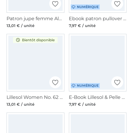
NUMÉRIQUE
Patron jupe femme Alba Nr. 66 Lillesol & Pelle, en allemand
Ebook patron pullover et robe sans manches femme Tira Lillesol & Pelle, en allemand
13,01 € / unité
7,97 € / unité
Bientôt disponible
NUMÉRIQUE
Lillesol Women No. 62 Tapered Hose Paula Patron en papier, en allemand
E-Book Lillesol & Pelle Jersey Blouseshirt Femme, en allemand
13,01 € / unité
7,97 € / unité