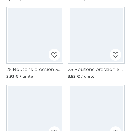
25 Boutons pression Snap Ø12,4mm KAMsnaps Veno, turquoise
25 Boutons pression Snap Ø12,4mm KAMsnaps Veno, bleu clair
3,93 € / unité
3,93 € / unité