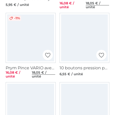
16,08 € /
18,05 € /
5,95 € / unité
unité
unité
-11%
Prym Pince VARIO avec outils à percer pour Ø 3 et 4 mm, Colour Edition menthe
10 boutons pression pour jersey, 8 mm, couleur argent
16,08 € /
18,05 € /
6,55 € / unité
unité
unité