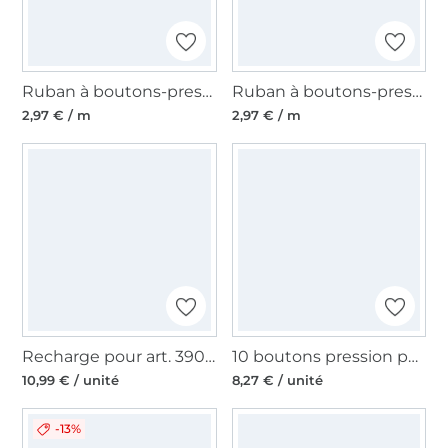
Ruban à boutons-pression au mètre, noir
Ruban à boutons-pression au mètre, blanc écru
2,97 € / m
2,97 € / m
Recharge pour art. 390107 boutons pression jersey sans outil 10mm ar
10 boutons pression pour jersey anneaux dentelés, 10 mm, blanc
10,99 € / unité
8,27 € / unité
-13%