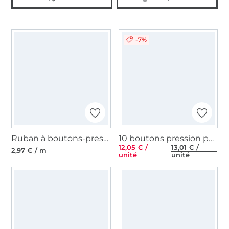
-7%
Ruban à boutons-pression au mètre, blanc
10 boutons pression pour anorak, 15 mm, couleur laiton antique
12,05 € /
13,01 € /
2,97 € / m
unité
unité