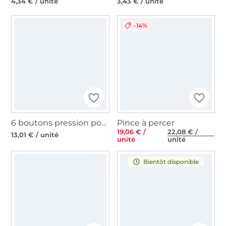
4,34 € / unité
3,43 € / unité
-14%
6 boutons pression pour jersey Prym, 18 mm, couleur laiton antique
Pince à percer
19,06 € /
22,08 € /
13,01 € / unité
unité
unité
Bientôt disponible