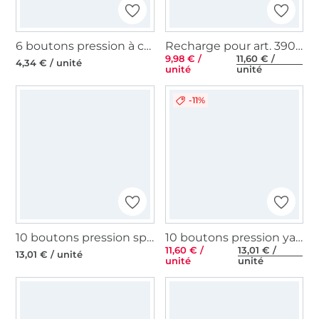
6 boutons pression à coudre Prym, 15 mm, transparent
Recharge pour art. 390120 boutons pression jersey sans outil 10mm ar
9,98 € /
11,60 € /
4,34 € / unité
unité
unité
-11%
10 boutons pression sport & camping, 15 mm, couleur bronze antique
10 boutons pression yacht & caravan Prym, 15 mm, couleur argent
11,60 € /
13,01 € /
13,01 € / unité
unité
unité