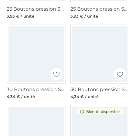
25 Boutons pression Snap Ø12,4mm KAMsnaps Veno, blanc
25 Boutons pression Snap Ø12,4mm KAMsnaps Veno, transparent
3,93 € / unité
3,93 € / unité
30 Boutons pression Snap Ø12,4mm KAMsnaps Color Mix Veno, rose-bleu clair-crème
30 Boutons pression Snap Ø12,4mm KAMsnaps Color Mix Veno, bleu marine-rouge-blanc
4,34 € / unité
4,34 € / unité
Bientôt disponible