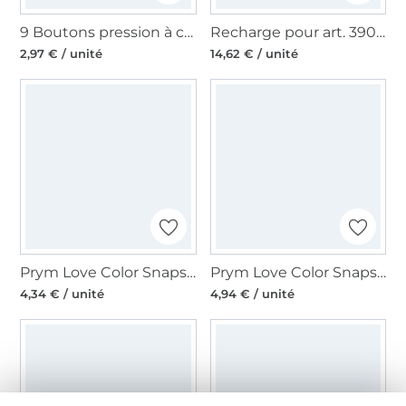
9 Boutons pression à coudre 21 mm, anthracite
Recharge pour art. 390360 boutons pression jersey sans outil 10mm ar
2,97 € / unité
14,62 € / unité
Prym Love Color Snaps Mini Boutons pression, menthe
Prym Love Color Snaps Mini Jeu d´outils
4,34 € / unité
4,94 € / unité