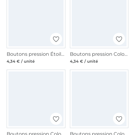
Boutons pression Étoiles Mix rouge
Boutons pression Color Flower Mix green
4,34 € / unité
4,34 € / unité
Boutons pression Color KST 12,4mm marine/gris/blanc
Boutons pression Color KST 12,4mm green/light green/brown