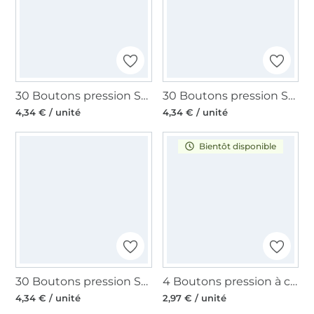
30 Boutons pression Snap Ø12,4mm KAMsnaps Color Mix Veno, jaune fluo - vert fluo - rose fluo
30 Boutons pression Snap Ø12,4mm KAMsnaps Color Mix Veno, vert foncé-vert clair-vert
4,34 € / unité
4,34 € / unité
Bientôt disponible
30 Boutons pression Snap Ø12,4mm KAMsnaps Color Mix Veno, noir-blanc-gris
4 Boutons pression à coudre 25 mm, noir
4,34 € / unité
2,97 € / unité