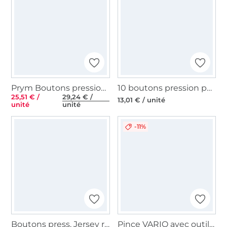
Prym Boutons pression Jersey Set Color MS 8 mm
10 boutons pression pour anorak, 15 mm, couleur argent
25,51 € /
29,24 € /
13,01 € / unité
unité
unité
-11%
Boutons press. Jersey recharges sans outil 12 mm i
Pince VARIO avec outils à percer pour Ø 3 et 4 mm