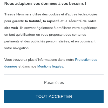
Nous adaptons vos données à vos besoins !
Tissus Hemmers
utilise des cookies et d’autres technologies
pour garantir
la fiabilité, la rapidité et la sécurité de notre
site web
. Ils servent également à améliorer votre expérience
Prym Trépied outil pour produits sans couture
6 boutons pression pour jersey Prym, 12 mm, noir
10,59 € / unité
8,27 € / unité
en tant qu’utilisateur en vous proposant des contenus
pertinents et des publicités personnalisées, et en optimisant
votre navigation.
Vous trouverez plus d’informations dans notre
Protection des
données
et dans nos
Mentions légales
.
Paramètres
6 boutons pression pour jersey Prym, 12 mm, blanc
6 boutons pression pour anorak Prym, couleur argent mat
TOUT ACCEPTER
8,27 € / unité
13,61 € / unité