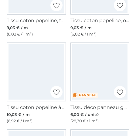
Tissu coton popeline, turquoise foncé
Tissu coton popeline, orange
9,03 € / m
9,03 € / m
(6,02 € / 1 m²)
(6,02 € / 1 m²)
PANNEAU
Tissu coton popeline à rayures The Stripes, bleu foncé
Tissu déco panneau gobelin coquelicots, 46 x 46 cm
10,03 € / m
6,00 € / unité
(6,92 € / 1 m²)
(28,30 € / 1 m²)