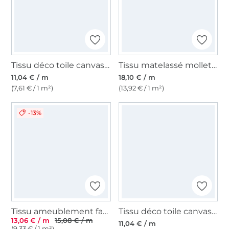
Tissu déco toile canvas uni, taupe
Tissu matelassé molletonné double face Enjoy Copper Coast Circle Flowers, bleu foncé
11,04 € / m
18,10 € / m
(7,61 € / 1 m²)
(13,92 € / 1 m²)
-13%
Tissu ameublement fauteuil canapé velours côtelé Fjord, vert pétrole
Tissu déco toile canvas uni, anthracite
13,06 € / m
15,08 € / m
11,04 € / m
(9,33 € / 1 m²)