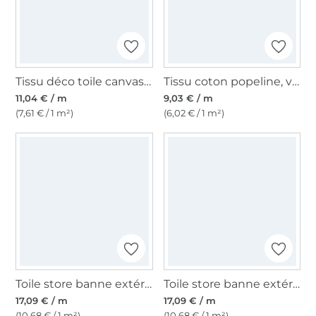
Tissu déco toile canvas uni, vert gazon
Tissu coton popeline, vert moyen
11,04 € / m
9,03 € / m
(7,61 € / 1 m²)
(6,02 € / 1 m²)
Toile store banne extérieur 160cm déperlant, à rayures, blanc-bleu clair
Toile store banne extérieur 160cm déperlant, uni, blanc
17,09 € / m
17,09 € / m
(10,68 € / 1 m²)
(10,68 € / 1 m²)