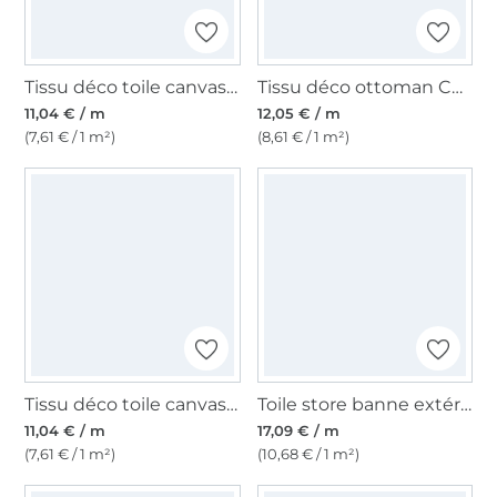
Tissu déco toile canvas uni, vieux rose millennial
Tissu déco ottoman Cercles ethniques Circle Style, vert
11,04 € / m
12,05 € / m
(7,61 € / 1 m²)
(8,61 € / 1 m²)
Tissu déco toile canvas uni, jaune
Toile store banne extérieur 160cm déperlant, uni, gris clair
11,04 € / m
17,09 € / m
(7,61 € / 1 m²)
(10,68 € / 1 m²)