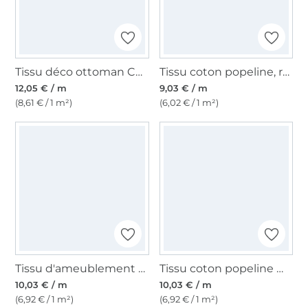
Tissu déco ottoman Cercles ethniques Circle Style, bleu
Tissu coton popeline, rouge fraise
12,05 € / m
9,03 € / m
(8,61 € / 1 m²)
(6,02 € / 1 m²)
Tissu d'ameublement enduit Canvas, blanc nature
Tissu coton popeline mini Coeurs, rose millennial
10,03 € / m
10,03 € / m
(6,92 € / 1 m²)
(6,92 € / 1 m²)