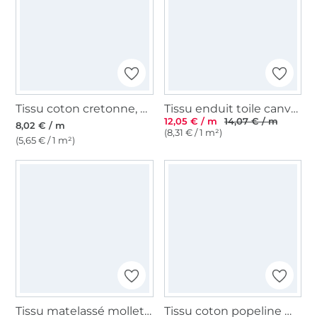
Tissu coton cretonne, noir
Tissu enduit toile canvas Stripes, bleu denim
12,05 € / m
14,07 € / m
8,02 € / m
(8,31 € / 1 m²)
(5,65 € / 1 m²)
Tissu matelassé molletonné double face Enjoy Bright Horizon leo love, rose fuchsia
Tissu coton popeline mini Coeurs, bleu clair