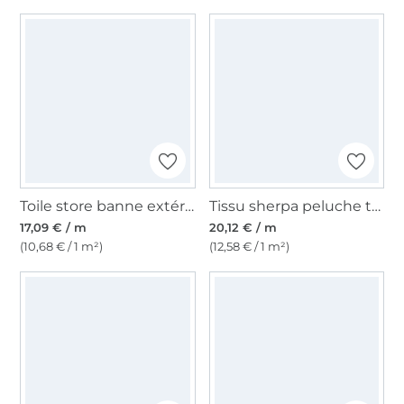
Toile store banne extérieur 160cm déperlant, à rayures, blanc-bleu
Tissu sherpa peluche teddy léopard, beige
17,09 € / m
20,12 € / m
(10,68 € / 1 m²)
(12,58 € / 1 m²)