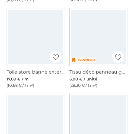
PANNEAU
Toile store banne extérieur 160cm déperlant, à rayures, blanc-vert
Tissu déco panneau gobelin tortue, 46 x 46 cm
17,09 € / m
6,00 € / unité
(10,68 € / 1 m²)
(28,30 € / 1 m²)