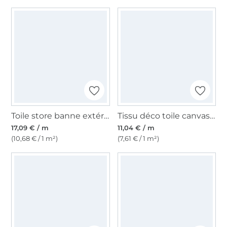
Toile store banne extérieur 160cm déperlant, uni, beige clair
Tissu déco toile canvas uni, sable
17,09 € / m
11,04 € / m
(10,68 € / 1 m²)
(7,61 € / 1 m²)