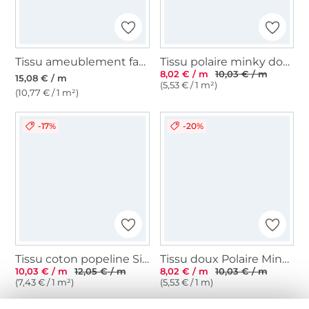
Tissu ameublement fauteuil canapé Theo, beige
Tissu polaire minky doux à pois, blanc cassé
8,02 € / m
10,03 € / m
15,08 € / m
(5,53 € / 1 m²)
(10,77 € / 1 m²)
-17%
-20%
Tissu coton popeline Silver Stars, bleu marine
Tissu doux Polaire Minky Dots, bleu clair
10,03 € / m
12,05 € / m
8,02 € / m
10,03 € / m
(7,43 € / 1 m²)
(5,53 € / 1 m)