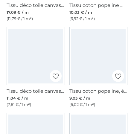
Tissu déco toile canvas Léopard, crème
Tissu coton popeline mini Coeurs, sable
17,09 € / m
10,03 € / m
(11,79 € / 1 m²)
(6,92 € / 1 m²)
Tissu déco toile canvas uni, bleu foncé
Tissu coton popeline, écru
11,04 € / m
9,03 € / m
(7,61 € / 1 m²)
(6,02 € / 1 m²)