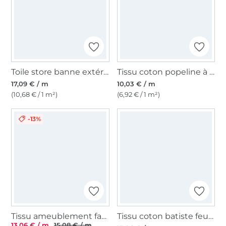
Toile store banne extérieur 160cm déperlant, à rayures, blanc-beige
Tissu coton popeline à pois mini, sable
17,09 € / m
10,03 € / m
(10,68 € / 1 m²)
(6,92 € / 1 m²)
-13%
Tissu ameublement fauteuil canapé velours côtelé Fjord, vert
Tissu coton batiste feuilles eucalyptus, vieux vert
13,06 € / m
15,08 € / m