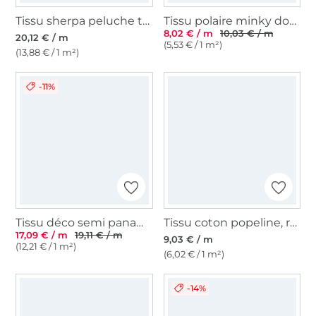
Tissu sherpa peluche teddy brodé léger, taupe
Tissu polaire minky doux à pois, menthe clair
8,02 € / m
10,03 € / m
20,12 € / m
(5,53 € / 1 m²)
(13,88 € / 1 m²)
-11%
Tissu déco semi panama Fleur de prairie, blanc cassé
Tissu coton popeline, rouille
17,09 € / m
19,11 € / m
9,03 € / m
(12,21 € / 1 m²)
(6,02 € / 1 m²)
-14%