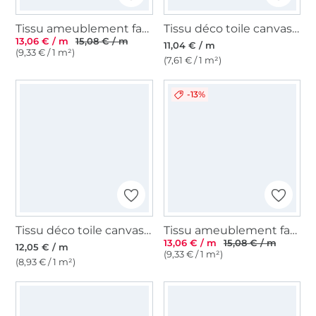
Tissu ameublement fauteuil canapé velours côtelé Fjord, beige
Tissu déco toile canvas uni, écru
13,06 € / m
15,08 € / m
11,04 € / m
(9,33 € / 1 m²)
(7,61 € / 1 m²)
-13%
Tissu déco toile canvas rayé, noir
Tissu ameublement fauteuil canapé velours côtelé à grosses côtes Hyper, beige
13,06 € / m
15,08 € / m
12,05 € / m
(9,33 € / 1 m²)
(8,93 € / 1 m²)