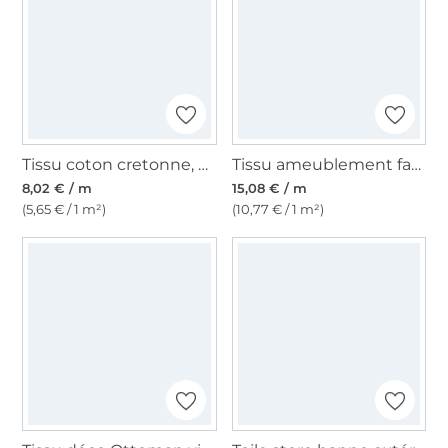
Tissu coton cretonne, bleu ciel
Tissu ameublement fauteuil canapé velours côtelé à grosses côtes Cozy, vert pâle
8,02 € / m
15,08 € / m
(5,65 € / 1 m²)
(10,77 € / 1 m²)