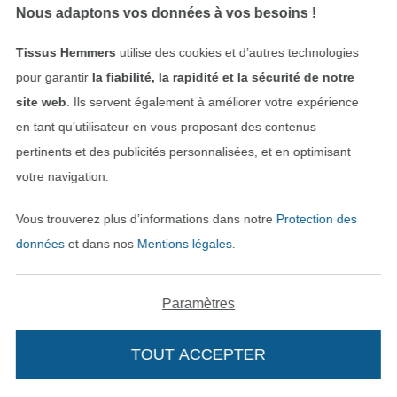
Nous adaptons vos données à vos besoins !
Tissus Hemmers
utilise des cookies et d’autres technologies
pour garantir
la fiabilité, la rapidité et la sécurité de notre
site web
. Ils servent également à améliorer votre expérience
en tant qu’utilisateur en vous proposant des contenus
PANNEAU
pertinents et des publicités personnalisées, et en optimisant
votre navigation.
Tissu déco panneau gobelin Summer Time, 46 x 46 cm
Tissu déco toile canvas Waterproof, blanc cassé
6,00 € / unité
12,05 € / m
Vous trouverez plus d’informations dans notre
Protection des
(28,30 € / 1 m²)
(8,61 € / 1 m²)
données
et dans nos
Mentions légales
.
-13%
Paramètres
TOUT ACCEPTER