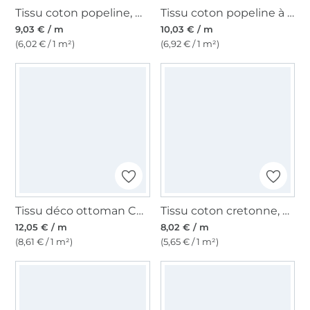
Tissu coton popeline, marron clair
Tissu coton popeline à pois mini, bleu clair
9,03 € / m
10,03 € / m
(6,02 € / 1 m²)
(6,92 € / 1 m²)
Tissu déco ottoman Chats Musique Music Cats, beige
Tissu coton cretonne, marine
12,05 € / m
8,02 € / m
(8,61 € / 1 m²)
(5,65 € / 1 m²)