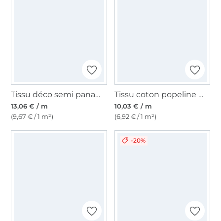
Tissu déco semi panama Enjoy Vintage Plants and Leafs, rose fuchsia
Tissu coton popeline mini Coeurs, vert olive pâle
13,06 € / m
10,03 € / m
(9,67 € / 1 m²)
(6,92 € / 1 m²)
-20%