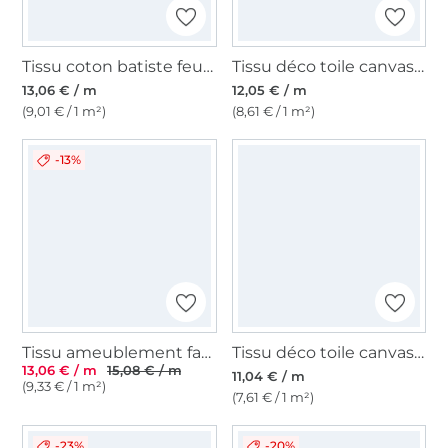
Tissu coton batiste feuilles eucalyptus, blanc
Tissu déco toile canvas Orient Mandala, jaune – multicolore
13,06 € / m
12,05 € / m
(9,01 € / 1 m²)
(8,61 € / 1 m²)
-13%
Tissu ameublement fauteuil canapé velours côtelé Fjord, vert pâle
Tissu déco toile canvas uni, rose fuchsia
13,06 € / m
15,08 € / m
11,04 € / m
(9,33 € / 1 m²)
(7,61 € / 1 m²)
-23%
-20%