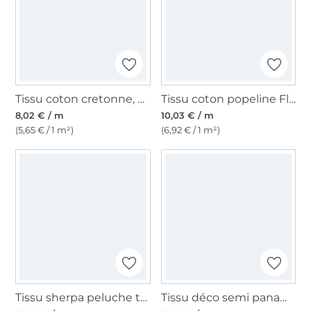
Tissu coton cretonne, blanc
Tissu coton popeline Fleurs Pâquerettes, menthe
8,02 € / m
10,03 € / m
(5,65 € / 1 m²)
(6,92 € / 1 m²)
Tissu sherpa peluche teddy léger, beige
Tissu déco semi panama de décoration nature