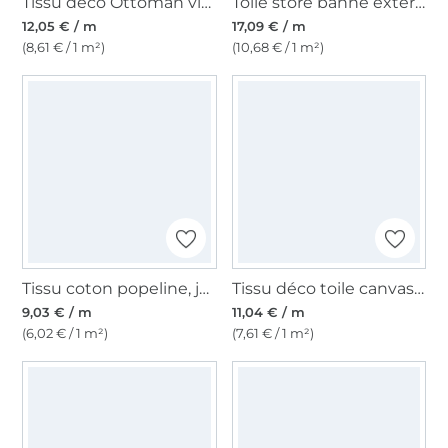
Tissu déco Ottoman vintage roses, beige
Toile store banne extérieur 160cm déperlant, uni, anthracite chiné
12,05 € / m
17,09 € / m
(8,61 € / 1 m²)
(10,68 € / 1 m²)
Tissu coton popeline, jaune citron
Tissu déco toile canvas uni, rouge
9,03 € / m
11,04 € / m
(6,02 € / 1 m²)
(7,61 € / 1 m²)