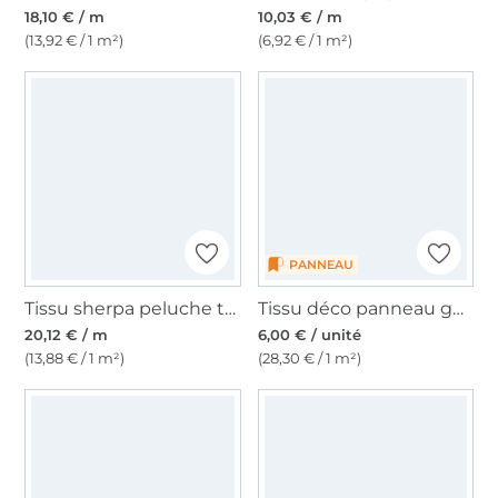
18,10 € / m
10,03 € / m
(13,92 € / 1 m²)
(6,92 € / 1 m²)
PANNEAU
Tissu sherpa peluche teddy brodé léger, baie
Tissu déco panneau gobelin Chat Audrey Cat, 46 x 46 cm
20,12 € / m
6,00 € / unité
(13,88 € / 1 m²)
(28,30 € / 1 m²)