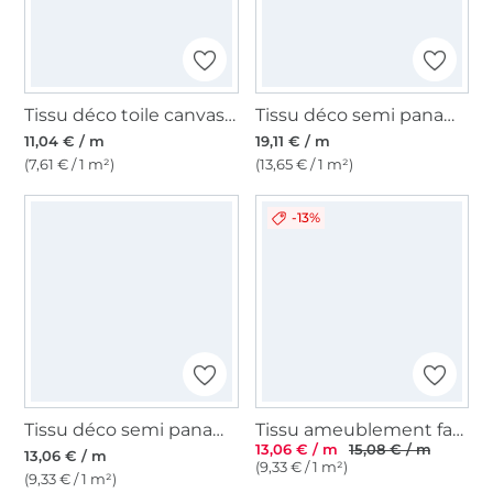
Tissu déco toile canvas uni, bleu pigeon
Tissu déco semi panama galaxies univers, bleu foncé
11,04 € / m
19,11 € / m
(7,61 € / 1 m²)
(13,65 € / 1 m²)
-13%
Tissu déco semi panama poissons, naturel
Tissu ameublement fauteuil canapé velours côtelé à grosses côtes Hyper, bleu pigeon
13,06 € / m
15,08 € / m
13,06 € / m
(9,33 € / 1 m²)
(9,33 € / 1 m²)