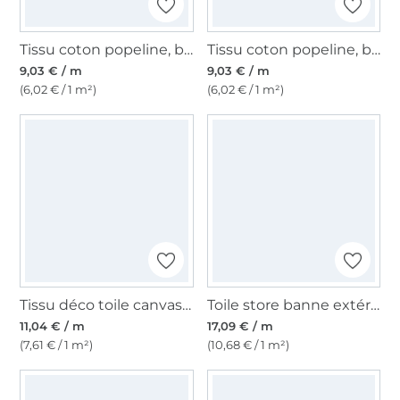
Tissu coton popeline, blanc
Tissu coton popeline, blanc cassé
9,03 € / m
9,03 € / m
(6,02 € / 1 m²)
(6,02 € / 1 m²)
Tissu déco toile canvas uni, noir
Toile store banne extérieur 160cm déperlant, à rayures, blanc-jaune
11,04 € / m
17,09 € / m
(7,61 € / 1 m²)
(10,68 € / 1 m²)