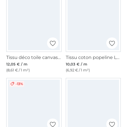
Tissu déco toile canvas Waterproof, noir
Tissu coton popeline Leo Lovers, pourpre
12,05 € / m
10,03 € / m
(8,61 € / 1 m²)
(6,92 € / 1 m²)
-13%