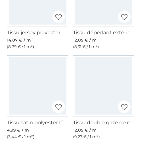
Tissu jersey polyester brillant stretch, or
Tissu déperlant extérieur léger Panama uni, jaune moutarde
14,07 € / m
12,05 € / m
(8,79 € / 1 m²)
(8,31 € / 1 m²)
Tissu satin polyester léger uni, jaune d'or
Tissu double gaze de coton Lovely Flowers, blanc vanille
4,99 € / m
12,05 € / m
(3,44 € / 1 m²)
(9,27 € / 1 m²)