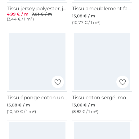
Tissu jersey polyester, jaune
Tissu ameublement fauteuil canapé velours côtelé à grosses côtes Cozy, moutarde
4,99 € / m
7,01 € / m
15,08 € / m
(3,44 € / 1 m²)
(10,77 € / 1 m²)
Tissu éponge coton uni, jaune curry
Tissu coton sergé, moutarde
15,08 € / m
13,06 € / m
(10,40 € / 1 m²)
(8,82 € / 1 m²)