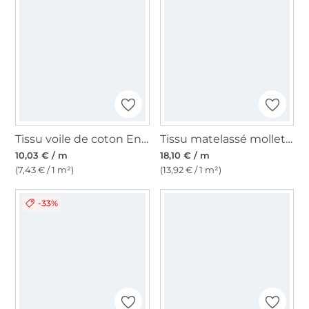
Tissu voile de coton Enjoy Sorbet Beach abstract ornaments, aqua
Tissu matelassé molletonné double face Enjoy Sorbet Beach Abstract Flowers, jaune
10,03 € / m
18,10 € / m
(7,43 € / 1 m²)
(13,92 € / 1 m²)
-33%