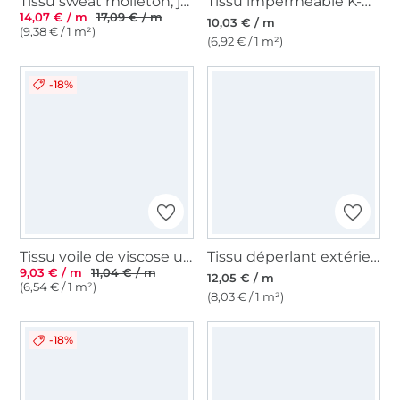
Tissu sweat molleton, jaune soleil
Tissu imperméable K-way léger Uni, jaune fluo
14,07 € / m
17,09 € / m
10,03 € / m
(9,38 € / 1 m²)
(6,92 € / 1 m²)
-18%
Tissu voile de viscose uni, jaune
Tissu déperlant extérieur polyester uni, jaune miel
9,03 € / m
11,04 € / m
12,05 € / m
(6,54 € / 1 m²)
(8,03 € / 1 m²)
-18%