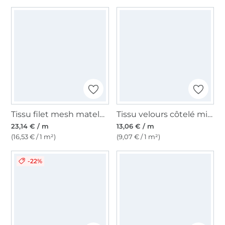
Tissu filet mesh matelassé 3D , jaune maïs
Tissu velours côtelé milleraies Sopo moutarde
23,14 € / m
13,06 € / m
(16,53 € / 1 m²)
(9,07 € / 1 m²)
-22%