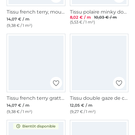
Tissu french terry, moutarde
Tissu polaire minky doux à pois, jaune miel
8,02 € / m
10,03 € / m
14,07 € / m
(5,53 € / 1 m²)
(9,38 € / 1 m²)
Tissu french terry gratté, jaune clair
Tissu double gaze de coton look lin, jaune miel
14,07 € / m
12,05 € / m
(9,38 € / 1 m²)
(9,27 € / 1 m²)
Bientôt disponible