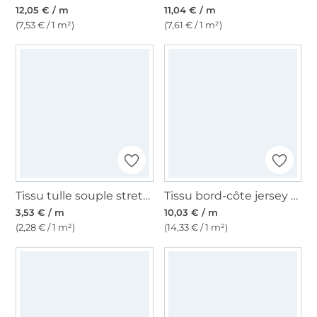
12,05 € / m
11,04 € / m
(7,53 € / 1 m²)
(7,61 € / 1 m²)
Tissu tulle souple stretch, jaune
Tissu bord-côte jersey tubulaire à rayures (mini) Amour, jaune moutarde – cognac
3,53 € / m
10,03 € / m
(2,28 € / 1 m²)
(14,33 € / 1 m²)