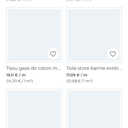
Tissu gaze de coton matelassé doubleface Leaves and Flowers, jaune
Toile store banne extérieur 160cm déperlant, uni, jaune
19,11 € / m
17,09 € / m
(14,70 € / 1 m²)
(10,68 € / 1 m²)