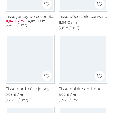
Tissu jersey de coton Sopo, jaune miel
Tissu déco toile canvas uni, ocre
11,04 € / m
14,07 € / m
11,04 € / m
(7,46 € / 1 m²)
(7,61 € / 1 m²)
Tissu bord-côte jersey tubulaire lisse, jaune maïs
Tissu polaire anti-boulochage jaune maïs
9,03 € / m
8,02 € / m
(13,68 € / 1 m²)
(5,53 € / 1 m²)