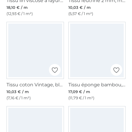
Tissu lin viscose à rayures, jaune
Tissu feutrine 2 mm, moutarde
18,10 € / m
10,03 € / m
(12,93 € / 1 m²)
(5,57 € / 1 m²)
Tissu coton Vintage, blanc vanille
Tissu éponge bambou, jaune maïs
10,03 € / m
17,09 € / m
(7,16 € / 1 m²)
(11,79 € / 1 m²)