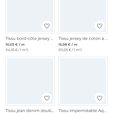
Tissu bord-côte jersey tubulaire à rayures (petites) Amour, jaune moutarde – marron
Tissu jersey de coton à petites rayures small stripes, limette
10,03 € / m
15,08 € / m
(14,33 € / 1 m²)
(10,05 € / 1 m²)
Tissu jean denim double face Two Tone, jaune
Tissu imperméable Aqua Protect, jaune