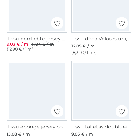
Tissu bord-côte jersey tubulaire recyclé, curry chiné
Tissu déco Velours uni, curry
9,03 € / m
11,04 € / m
12,05 € / m
(12,90 € / 1 m²)
(8,31 € / 1 m²)
Tissu éponge jersey coton, moutarde
Tissu taffetas doublure, jaune clair
15,08 € / m
9,03 € / m