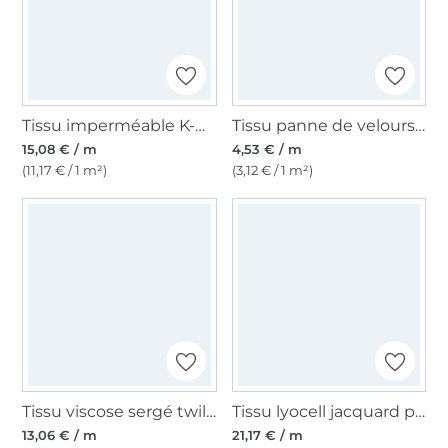
Tissu imperméable K-way uni, jaune
Tissu panne de velours, jaune
15,08 € / m
4,53 € / m
(11,17 € / 1 m²)
(3,12 € / 1 m²)
Tissu viscose sergé twill Exotic Garden, jaune
Tissu lyocell jacquard pour blouse crinckle Fibre Mood, blanc vanille
13,06 € / m
21,17 € / m