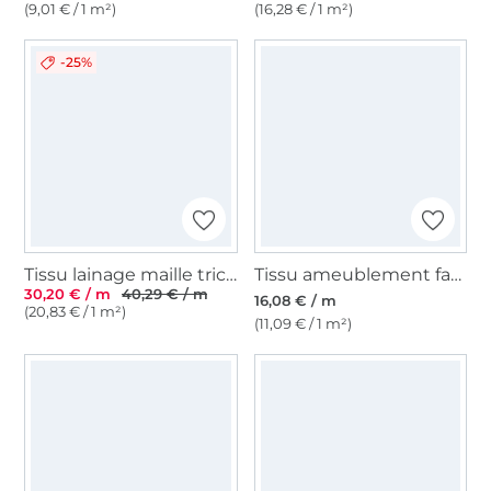
(9,01 € / 1 m²)
(16,28 € / 1 m²)
-25%
Tissu lainage maille tricoté, terracotta
Tissu ameublement fauteuil canapé bouclette, moutarde
30,20 € / m
40,29 € / m
16,08 € / m
(20,83 € / 1 m²)
(11,09 € / 1 m²)