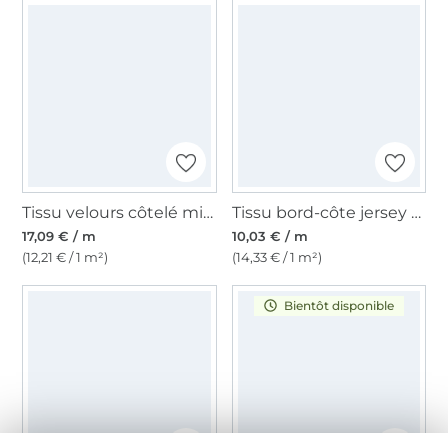
Tissu velours côtelé milleraies stretch, curry
Tissu bord-côte jersey tubulaire à rayures (mini) Amour, jaune moutarde – ocre
17,09 € / m
10,03 € / m
(12,21 € / 1 m²)
(14,33 € / 1 m²)
Bientôt disponible