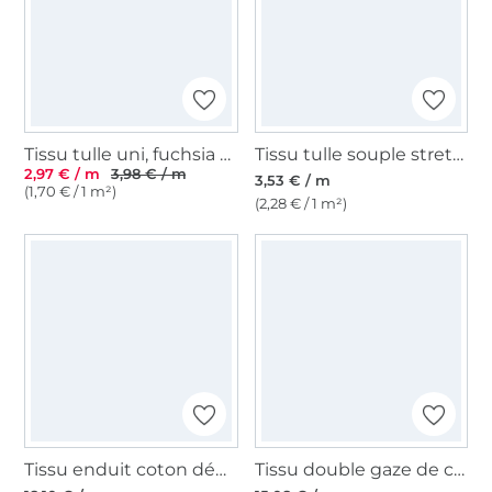
Tissu tulle uni, fuchsia fluo
Tissu tulle souple stretch, blanc vanille
2,97 € / m
3,98 € / m
3,53 € / m
(1,70 € / 1 m²)
(2,28 € / 1 m²)
Tissu enduit coton déperlant uni, jaune curry
Tissu double gaze de coton Summer Flowers, jaune