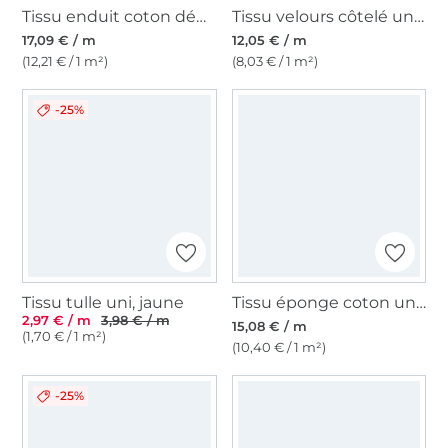
Tissu enduit coton déperlant Fraises Strawberry Love, jaune clair
Tissu velours côtelé uni à grosses côtes, jaune moutarde
17,09 € / m
12,05 € / m
(12,21 € / 1 m²)
(8,03 € / 1 m²)
-25%
Tissu tulle uni, jaune
Tissu éponge coton uni, jaune
2,97 € / m
3,98 € / m
15,08 € / m
(1,70 € / 1 m²)
(10,40 € / 1 m²)
-25%