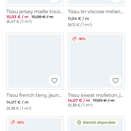
Tissu jersey maille tricot fin melange, moutarde
Tissu lin viscose mélange, jaune
10,03 € / m
15,08 € / m
11,04 € / m
(6,47 € / 1 m²)
(8,12 € / 1 m²)
-18%
Tissu french terry, jaune clair
Tissu sweat molleton, jaune curry
14,07 € / m
17,09 € / m
14,07 € / m
(9,38 € / 1 m²)
(9,38 € / 1 m²)
-10%
Bientôt disponible