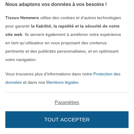
Nous adaptons vos données à vos besoins !
Tissu sweat molleton uni, jaune
Tissu voile de coton Enjoy Sorbet Beach ethno flowers, jaune
Tissus Hemmers
utilise des cookies et d’autres technologies
15,08 € / m
10,03 € / m
pour garantir
la fiabilité, la rapidité et la sécurité de notre
(10,40 € / 1 m²)
(7,43 € / 1 m²)
site web
. Ils servent également à améliorer votre expérience
en tant qu’utilisateur en vous proposant des contenus
Bientôt disponible
pertinents et des publicités personnalisées, et en optimisant
votre navigation.
Vous trouverez plus d’informations dans notre
Protection des
données
et dans nos
Mentions légales
.
Tissu french terry gratté Animal Print, jaune
Tissu bord-côte jersey tubulaire côtelé milleraies 45cm, jaune soleil
Paramètres
12,05 € / m
14,07 € / m
20,12 € / m
(13,39 € / 1 m²)
(12,98 € / 1 m²)
TOUT ACCEPTER
Bientôt disponible