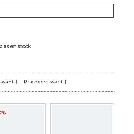
icles en stock
issant
Prix décroissant
22%