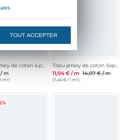
-22%
gales
.
TOUT ACCEPTER
Tissu jersey de coton à petites rayures small stripes, bleu
Tissu jersey de coton Sopo, blanc cassé
 / m
11,04 € / m
14,07 € / m
 1 m²)
(7,46 € / 1 m²)
22%