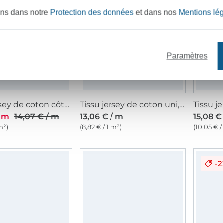
4%
ons dans notre
Protection des données
et dans nos
Mentions lé
Paramètres
Tissu jersey de coton côtelé Emma, bleu denim
Tissu jersey de coton uni, bleu pétrole
/ m
14,07 € / m
13,06 € / m
15,08 €
m²)
(8,82 € / 1 m²)
(10,05 € /
-