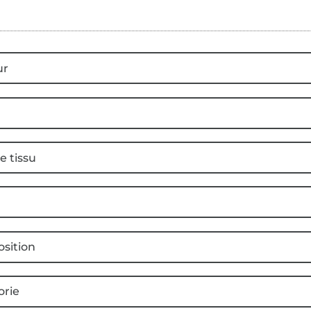
Uni
ur
e tissu
sition
orie