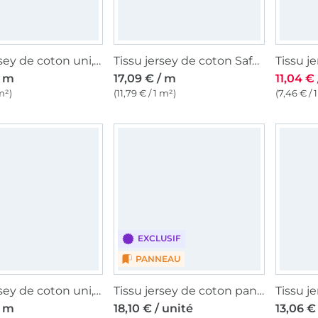
Tissu jersey de coton uni, bleu turquoise clair
Tissu jersey de coton Safari Animals, blanc cassé
/ m
17,09 € / m
11,04 €
m²)
(11,79 € / 1 m²)
(7,46 € / 
EXCLUSIF
PANNEAU
Tissu jersey de coton uni, vert pâle
Tissu jersey de coton panneau Malomi Bordure fleurie, bleu foncé 150 x 98 cm
/ m
18,10 € / unité
13,06 €