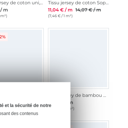
Tissu jersey de coton uni, bleu clair
Tissu jersey de coton Sopo, beige
 / m
11,04 € / m
14,07 € / m
1 m²)
(7,46 € / 1 m²)
22%
Tissu jersey de coton Sopo, marine
Tissu jersey de bambou uni, blanc cassé
 / m
14,07 € / m
15,08 € / m
dité et la sécurité de notre
1 m²)
(10,05 € / 1 m²)
posant des contenus