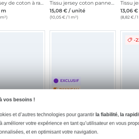
Tissu jersey de coton à rayures Emma, marron
Tissu jersey coton panneau Nuée de papillons Malomi, 150x100cm
/ m
15,08 € / unité
13,06 €
1 m²)
(10,05 € / 1 m²)
(8,82 € / 
-
EXCLUSIF
PANNEAU
 vos besoins !
Tissu jersey de coton uni, bleu nuit
Tissu jersey coton panneau Papillons joyeux Malomi, 145 x 80cm, bleu foncé
/ m
15,08 € / unité
11,04 €
okies et d’autres technologies pour garantir
la fiabilité, la rapi
m²)
(13,00 € / 1 m²)
(7,46 € / 
 à améliorer votre expérience en tant qu’utilisateur en vous pro
sonnalisées, et en optimisant votre navigation.