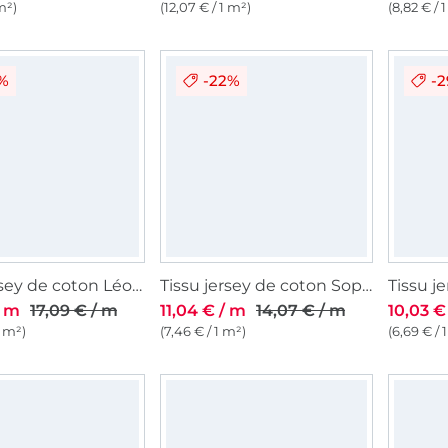
m²)
(12,07 € / 1 m²)
(8,82 € / 
2%
-22%
-
Tissu jersey de coton Léopard Mini leo, sable
Tissu jersey de coton Sopo, violet
/ m
17,09 € / m
11,04 € / m
14,07 € / m
10,03 €
1 m²)
(7,46 € / 1 m²)
(6,69 € / 