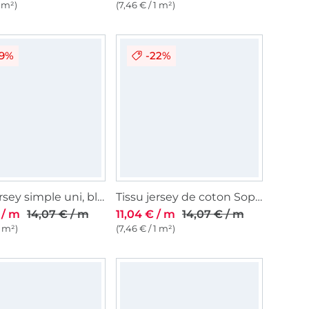
1 m²)
(7,46 € / 1 m²)
29%
-22%
Tissu jersey simple uni, blanc
Tissu jersey de coton Sopo, bordeaux
 / m
14,07 € / m
11,04 € / m
14,07 € / m
1 m²)
(7,46 € / 1 m²)