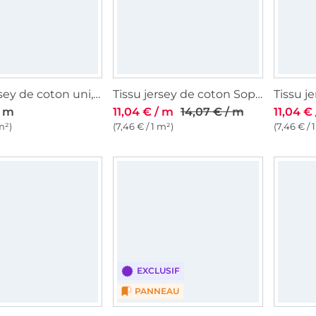
Tissu jersey de coton uni, noir
Tissu jersey de coton Sopo, noir
/ m
11,04 € / m
14,07 € / m
11,04 €
m²)
(7,46 € / 1 m²)
(7,46 € / 
EXCLUSIF
PANNEAU