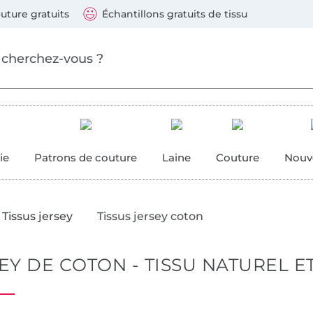
Sauter vers les produits
Continuer la recherche
 suivants : Visa, Mastercard, Carte bleue, PayPal, Vire
uture gratuits
Échantillons gratuits de tissu
ure
 couture
ie
Patrons de couture
Laine
Couture
Nouv
Tissus jersey
Tissus jersey coton
EY DE COTON - TISSU NATUREL E