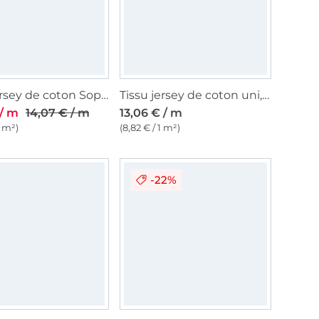
Tissu jersey de coton Sopo, blanc
Tissu jersey de coton uni, bleu foncé
 / m
14,07 € / m
13,06 € / m
1 m²)
(8,82 € / 1 m²)
-22%