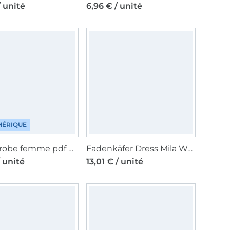
/ unité
6,96 € / unité
ÉRIQUE
Patron robe femme pdf Mary Lou Fadenkäfer, en français
Fadenkäfer Dress Mila Woman paper pattern, en allemand
/ unité
13,01 € / unité