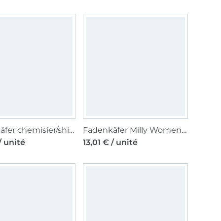
Fadenkäfer chemisier/shirt women paper pattern, en allemand
Fadenkäfer Milly Women paper pattern, en allemand
/ unité
13,01 € / unité