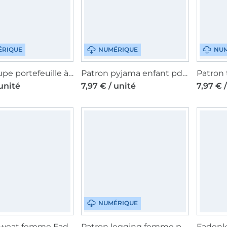
ÉRIQUE
NUMÉRIQUE
NUM
Patron jupe portefeuille à volants femme pdf Fadenkäfer, en allemand
Patron pyjama enfant pdf Fadenkäfer, en allemand
 unité
7,97 € / unité
7,97 € 
NUMÉRIQUE
Patron sweat femme Fadenkäfer, en allemand
Patron legging femme pdf Fadenkäfer, en allemand