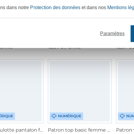
ons dans notre
Protection des données
et dans nos
Mentions lé
Paramètres
Fadenkäfer Basicshirt Femme, patron en papier, en allemand
Fadenkäfer Chilly Adults Shirt paper pattern, en allemand
 unité
13,01 € / unité
13,01 € 
ÉRIQUE
NUMÉRIQUE
NUM
Patron culotte pantalon femme pdf Fadenkäfer, en allemand
Patron top basic femme pdf Fadenkäfer, en français