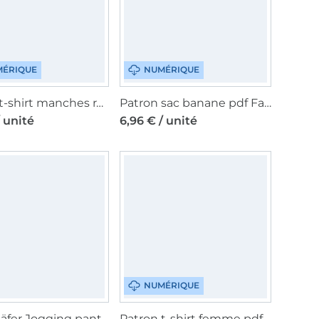
ÉRIQUE
NUMÉRIQUE
Patron t-shirt manches raglan femme pdf Fadenkäfer, en allemand
Patron sac banane pdf Fadenkäfer, en allemand
/ unité
6,96 € / unité
NUMÉRIQUE
Fadenkäfer Jogging pants Chris, Men paper pattern, en allemand
Patron t-shirt femme pdf Chilly Fadenkäfer, en français