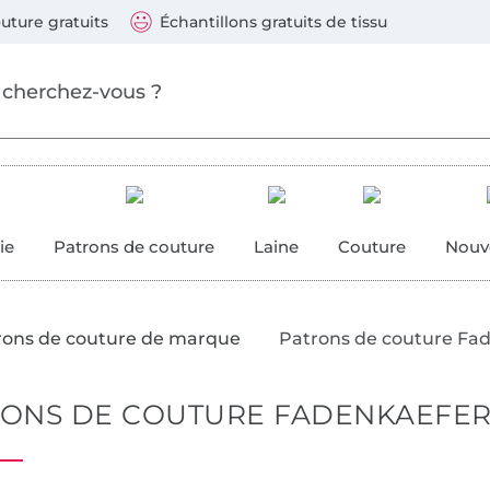
Sauter vers les produits
Continuer la recherche
 suivants : Visa, Mastercard, Carte bleue, PayPal, Vire
uture gratuits
Échantillons gratuits de tissu
ure
 couture
ie
Patrons de couture
Laine
Couture
Nouv
rons de couture de marque
Patrons de couture Fa
RONS DE COUTURE FADENKAEFE