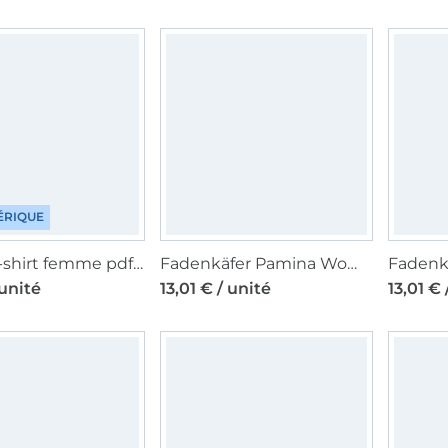
ÉRIQUE
Patron t-shirt femme pdf Fly Fadenkäfer, en allemand
Fadenkäfer Pamina Women paper pattern, en allemand
 unité
13,01 € / unité
13,01 € 