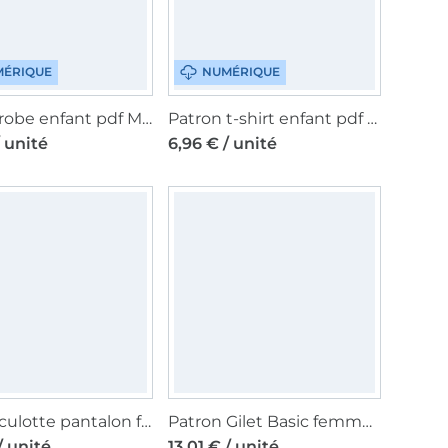
ÉRIQUE
NUMÉRIQUE
Patron robe enfant pdf Mary Lou Fadenkäfer, en français
Patron t-shirt enfant pdf Fly Fadenkäfer, en allemand
/ unité
6,96 € / unité
Patron culotte pantalon femme Fadenkäfer, en allemand
Patron Gilet Basic femme Fadenkäfer, en allemand
/ unité
13,01 € / unité