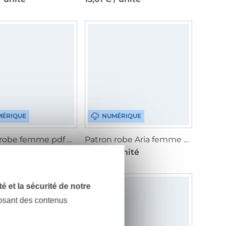
ÉRIQUE
NUMÉRIQUE
Patron robe femme pdf Easy Fadenkäfer, en allemand
Patron robe Aria femme pdf Fadenkäfer, en allemand
/ unité
7,97 € / unité
dité et la sécurité de notre
posant des contenus