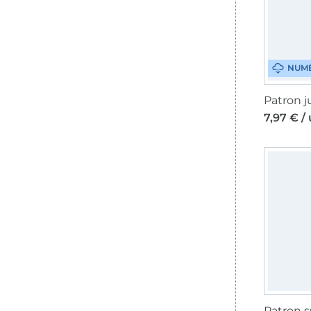
NUM
7,97 € /