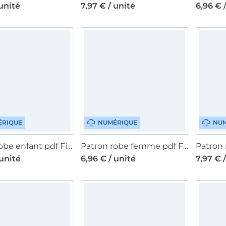
 unité
7,97 € / unité
6,96 € 
ÉRIQUE
NUMÉRIQUE
NUM
Patron robe enfant pdf Fiona Fadenkäfer, en français
Patron robe femme pdf Fiona Fadenkäfer, en français
 unité
6,96 € / unité
7,97 € 