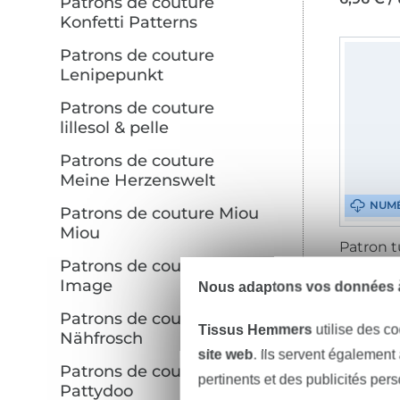
Patrons de couture
Konfetti Patterns
Patrons de couture
Lenipepunkt
Patrons de couture
lillesol & pelle
Patrons de couture
Meine Herzenswelt
NUM
Patrons de couture Miou
Miou
Patrons de couture My
7,97 € /
Image
Nous adaptons vos données à
Patrons de couture
Tissus Hemmers
utilise des co
Nähfrosch
site web
. Ils servent également
Patrons de couture
pertinents et des publicités per
Pattydoo