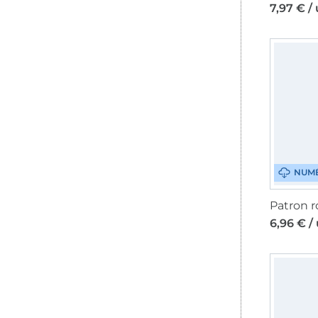
7,97 € /
NUM
6,96 € /