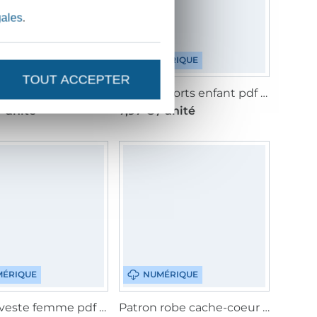
gales
.
NUMÉRIQUE
TOUT ACCEPTER
Fadenkäfer Shorts women, men, kids paper pattern, en allemand
Patron shorts enfant pdf Fadenkäfer, en allemand
/ unité
7,97 € / unité
ÉRIQUE
NUMÉRIQUE
Patron veste femme pdf College Fadenkäfer, en allemand
Patron robe cache-coeur femme pdf Fadenkäfer, en allemand