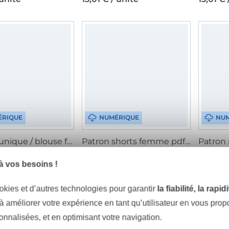
ÉRIQUE
NUMÉRIQUE
NUM
Patron tunique / blouse femme pdf Flora Fadenkäfer, en allemand
Patron shorts femme pdf Fadenkäfer, en allemand
 unité
7,97 € / unité
7,97 € 
 vos besoins !
okies et d’autres technologies pour garantir
la fiabilité, la rapi
 à améliorer votre expérience en tant qu’utilisateur en vous pro
sonnalisées, et en optimisant votre navigation.