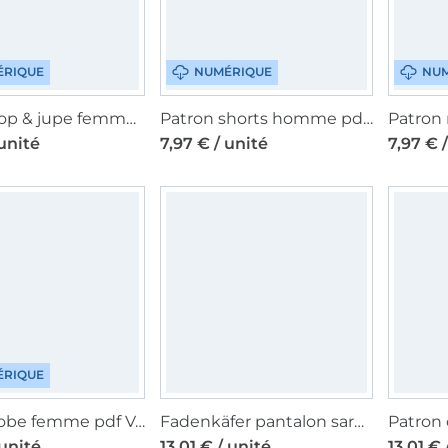
ÉRIQUE
NUMÉRIQUE
NUM
Patron top & jupe femme pdf Fadenkäfer, en allemand
Patron shorts homme pdf Fadenkäfer, en allemand
 unité
7,97 € / unité
7,97 € 
ÉRIQUE
Patron robe femme pdf Valentina Fadenkäfer, en français
Fadenkäfer pantalon sarouel enfant, patron de couture, en allemand
 unité
13,01 € / unité
13,01 € 