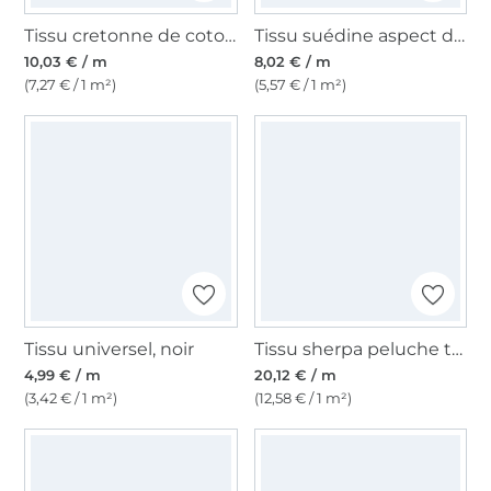
Tissu cretonne de coton petits losanges bavarois
Tissu suédine aspect daim nubuck, beige
10,03 € / m
8,02 € / m
(7,27 € / 1 m²)
(5,57 € / 1 m²)
Tissu universel, noir
Tissu sherpa peluche teddy Apples, crème
4,99 € / m
20,12 € / m
(3,42 € / 1 m²)
(12,58 € / 1 m²)