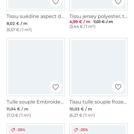
Tissu suédine aspect daim nubuck, marron foncé
Tissu jersey polyester, turquoise
4,99 € / m
7,01 € / m
8,02 € / m
(3,44 € / 1 m²)
(5,57 € / 1 m²)
Tulle souple Embroidery Hearts, lilas
Tissu tulle souple frozen chrystals, turquoise clair
11,04 € / m
10,03 € / m
(7,12 € / 1 m²)
(6,27 € / 1 m²)
-25%
-25%