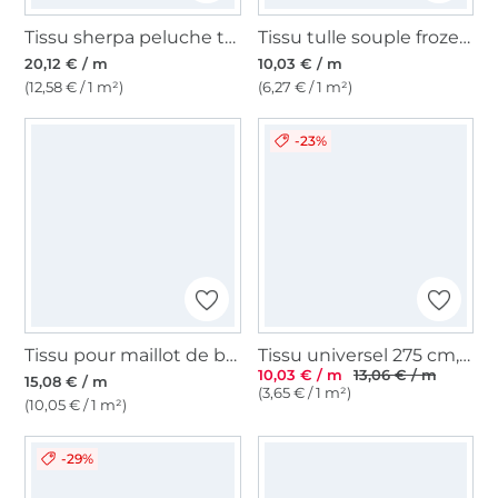
Tissu sherpa peluche teddy Flower Love, bleu fonce
Tissu tulle souple frozen chrystals, blanc
20,12 € / m
10,03 € / m
(12,58 € / 1 m²)
(6,27 € / 1 m²)
-23%
Tissu pour maillot de bain anthracite
Tissu universel 275 cm, noir
10,03 € / m
13,06 € / m
15,08 € / m
(3,65 € / 1 m²)
(10,05 € / 1 m²)
-29%