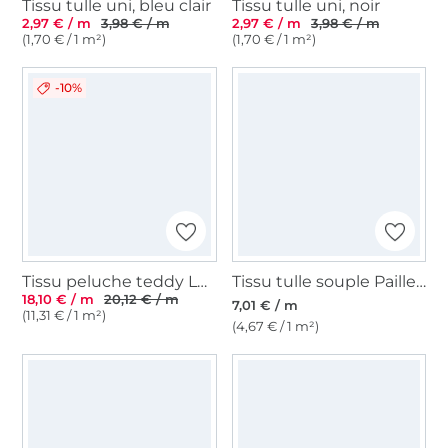
Tissu tulle uni, bleu clair
Tissu tulle uni, noir
2,97 € / m
3,98 € / m
2,97 € / m
3,98 € / m
(1,70 € / 1 m²)
(1,70 € / 1 m²)
-10%
Tissu peluche teddy Léopard Animal print, marron clair
Tissu tulle souple Paillettes brillantes, bleu foncé
18,10 € / m
20,12 € / m
7,01 € / m
(11,31 € / 1 m²)
(4,67 € / 1 m²)