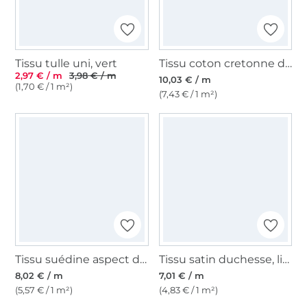
Tissu tulle uni, vert
Tissu coton cretonne damier, noir- blanc
2,97 € / m
3,98 € / m
10,03 € / m
(1,70 € / 1 m²)
(7,43 € / 1 m²)
Tissu suédine aspect daim nubuck, chevreil
Tissu satin duchesse, lie de vin
8,02 € / m
7,01 € / m
(5,57 € / 1 m²)
(4,83 € / 1 m²)