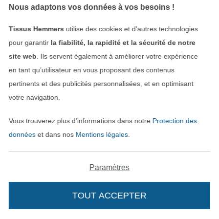
Nous adaptons vos données à vos besoins !
14,07 € / m
13,06 € / m
(9,70 € / 1 m²)
(9,01 € / 1 m²)
Tissus Hemmers
utilise des cookies et d’autres technologies
pour garantir
la fiabilité, la rapidité et la sécurité de notre
Bientôt disponible
site web
. Ils servent également à améliorer votre expérience
en tant qu’utilisateur en vous proposant des contenus
pertinents et des publicités personnalisées, et en optimisant
votre navigation.
Vous trouverez plus d’informations dans notre
Protection des
données
et dans nos
Mentions légales
.
Tissu lamé jersey stretch peau de serpent, couleur or
Tissu universel jaune fluo
12,05 € / m
4,99 € / m
(8,03 € / 1 m²)
(3,42 € / 1 m²)
Paramètres
TOUT ACCEPTER