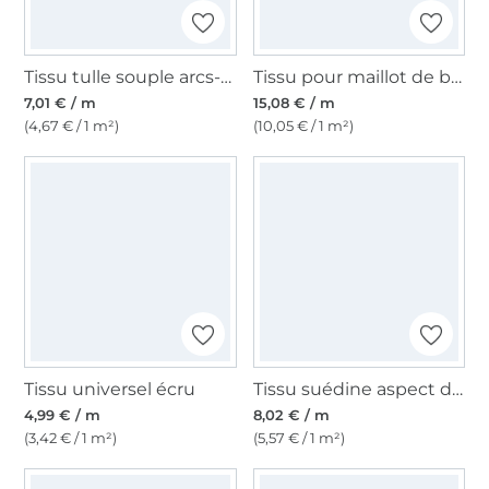
Tissu tulle souple arcs-en-ciel, multicolore foncé
Tissu pour maillot de bain bleu des mers du sud
7,01 € / m
15,08 € / m
(4,67 € / 1 m²)
(10,05 € / 1 m²)
Tissu universel écru
Tissu suédine aspect daim nubuck, gris argent
4,99 € / m
8,02 € / m
(3,42 € / 1 m²)
(5,57 € / 1 m²)