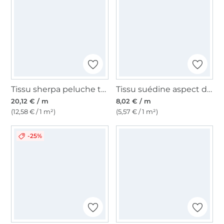
Tissu sherpa peluche teddy léopard, beige
Tissu suédine aspect daim nubuck, marron
20,12 € / m
8,02 € / m
(12,58 € / 1 m²)
(5,57 € / 1 m²)
-25%