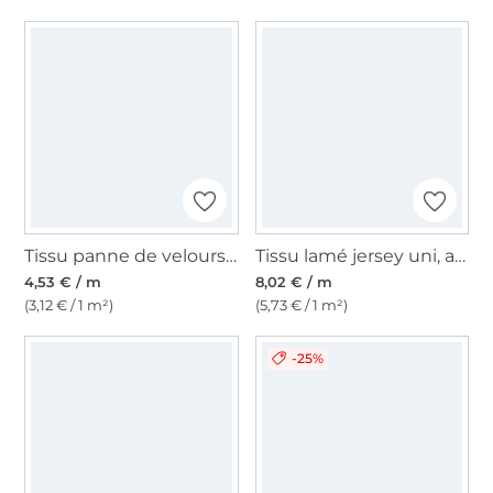
Tissu panne de velours, bordeaux
Tissu lamé jersey uni, argent
4,53 € / m
8,02 € / m
(3,12 € / 1 m²)
(5,73 € / 1 m²)
-25%