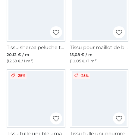
Tissu sherpa peluche teddy Flower Love, beige
Tissu pour maillot de bain albâtre
20,12 € / m
15,08 € / m
(12,58 € / 1 m²)
(10,05 € / 1 m²)
-25%
-25%
Tissu tulle uni, bleu marine
Tissu tulle uni, pourpre