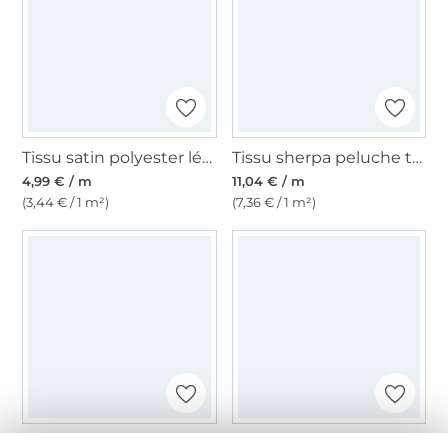
Tissu satin polyester léger uni, vert foncé
Tissu sherpa peluche teddy, écru
4,99 € / m
11,04 € / m
(3,44 € / 1 m²)
(7,36 € / 1 m²)
Tissu satin stretch, crème
Tissu écossais noir