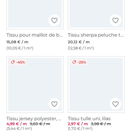
Tissu pour maillot de bain bleu
Tissu sherpa peluche teddy léopard, noir
15,08 € / m
20,12 € / m
(10,05 € / 1 m²)
(12,58 € / 1 m²)
-45%
-25%
Tissu jersey polyester, blanc cassé
Tissu tulle uni, lilas
4,99 € / m
9,03 € / m
2,97 € / m
3,98 € / m
(3,44 € / 1 m²)
(1,70 € / 1 m²)