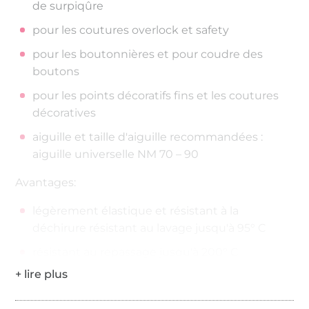
de surpiqûre
pour les coutures overlock et safety
pour les boutonnières et pour coudre des
boutons
pour les points décoratifs fins et les coutures
décoratives
aiguille et taille d'aiguille recommandées :
aiguille universelle NM 70 – 90
Avantages:
légèrement élastique et résistant à la
déchirure résistant au lavage jusqu'à 95° C
résistant au repassage jusqu'à 200° C
200 mètres sur la bobine
Épaisseur de fil : No./Tkt. 100 | dtex 300/2 | Nm