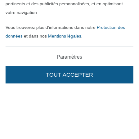
pertinents et des publicités personnalisées, et en optimisant
votre navigation.
Vous trouverez plus d’informations dans notre
Protection des
Payer avec
données
et dans nos
Mentions légales
.
Paramètres
TOUT ACCEPTER
Nos partenaires logistiques
Passer à la boutique allemande