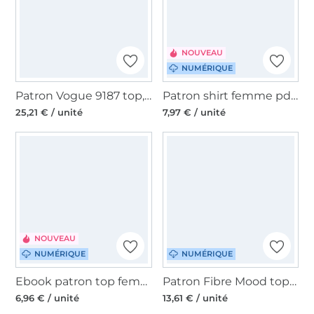
NOUVEAU
NUMÉRIQUE
Patron Vogue 9187 top, en français
Patron shirt femme pdf Madame Thea Studio Schnittreif, en français
25,21 € / unité
7,97 € / unité
NOUVEAU
NUMÉRIQUE
NUMÉRIQUE
Ebook patron top femme Ina Moeve.Design, en allemand
Patron Fibre Mood top femme pdf Kiri, en français
6,96 € / unité
13,61 € / unité