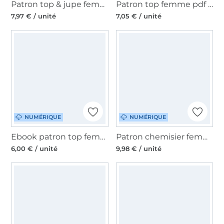
Patron top & jupe femme pdf Fadenkäfer, en allemand
Patron top femme pdf Olivia vintageBambi, en allemand
7,97 € / unité
7,05 € / unité
NUMÉRIQUE
NUMÉRIQUE
Ebook patron top femme pdf Heidi My Image S1318, en français
Patron chemisier femme pdf Carla La Bavarese, en allemand
6,00 € / unité
9,98 € / unité