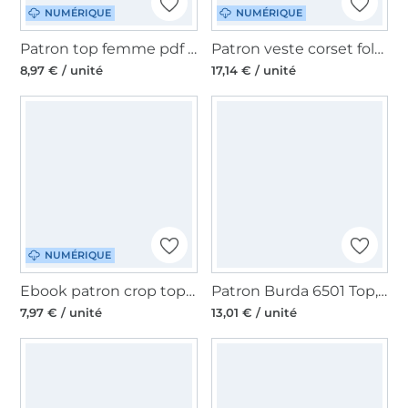
NUMÉRIQUE
NUMÉRIQUE
Patron top femme pdf Lovely Lady Top A0/Beamer-Version, en allemand
Patron veste corset folklore femme pdf Luise Dirndl Schnitte, en allemand
8,97 € / unité
17,14 € / unité
NUMÉRIQUE
Ebook patron crop top femme Viola Emmilou, en allemand
Patron Burda 6501 Top, en français
7,97 € / unité
13,01 € / unité