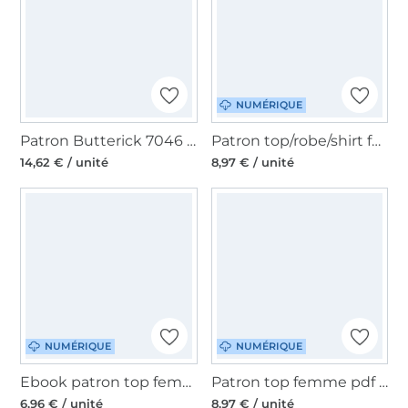
NUMÉRIQUE
Patron Butterick 7046 haut et pantalon pour femmes, version papier, taille 36-44, en français
Patron top/robe/shirt femme pdf Lysann TINAlisa, en allemand
14,62 € / unité
8,97 € / unité
NUMÉRIQUE
NUMÉRIQUE
Ebook patron top femme Ribly Moeve.Design, en allemand
Patron top femme pdf Dorio drei eM's, en allemand
6,96 € / unité
8,97 € / unité