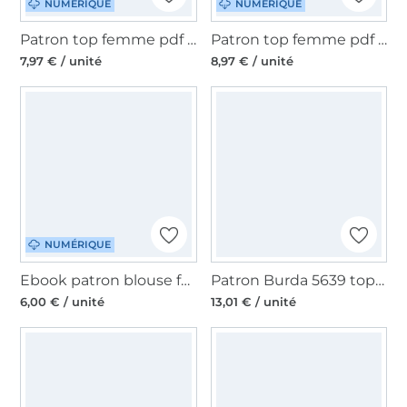
NUMÉRIQUE
NUMÉRIQUE
Patron top femme pdf Madame Delia Studio Schnittreif, en allemand
Patron top femme pdf Limonade unter Palmen Einfach anziehend, en allemand
7,97 € / unité
8,97 € / unité
NUMÉRIQUE
Ebook patron blouse femme pdf Helena My Image S1309, en français
Patron Burda 5639 top femme, en français
6,00 € / unité
13,01 € / unité