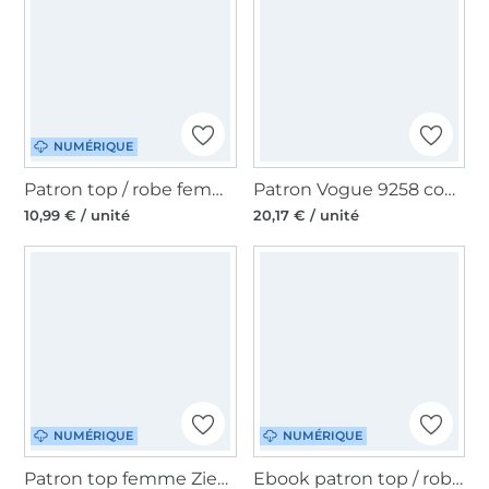
NUMÉRIQUE
Patron top / robe femme pdf Das Sommerding Four Chapter, en allemand
Patron Vogue 9258 combination, en français
10,99 € / unité
20,17 € / unité
NUMÉRIQUE
NUMÉRIQUE
Patron top femme Ziepeltrine Rabaukowitsch, en allemand
Ebook patron top / robe femme BULU Nähfrosch, en allemand