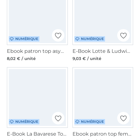
NUMÉRIQUE
NUMÉRIQUE
Ebook patron top asymétrique femme JULIANA MARTEJEVS, en francais
E-Book Lotte & Ludwig Damen-Jumpsuit SpringinsFeld, en allemand
8,02 € / unité
9,03 € / unité
NUMÉRIQUE
NUMÉRIQUE
E-Book La Bavarese Top Jersey Corset, en allemand
Ebook patron top femme Vennja Mamili1910, en allemand