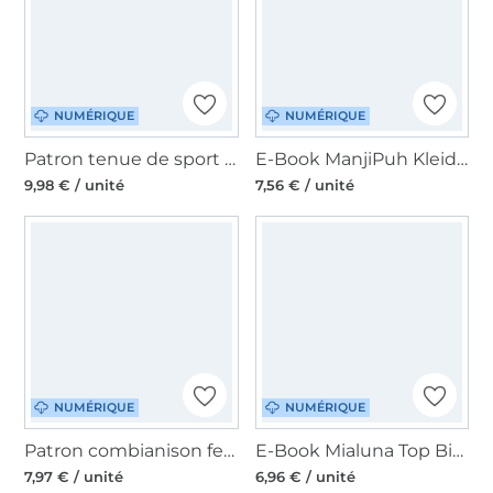
NUMÉRIQUE
NUMÉRIQUE
Patron tenue de sport femme pdf Berlinerie, en allemand
E-Book ManjiPuh Kleid/Shirt Flexy, en allemand
9,98 € / unité
7,56 € / unité
NUMÉRIQUE
NUMÉRIQUE
Patron combianison femme pdf Tropea drei eM's, en allemand
E-Book Mialuna Top Big Lady Rosalie, en allemand
7,97 € / unité
6,96 € / unité