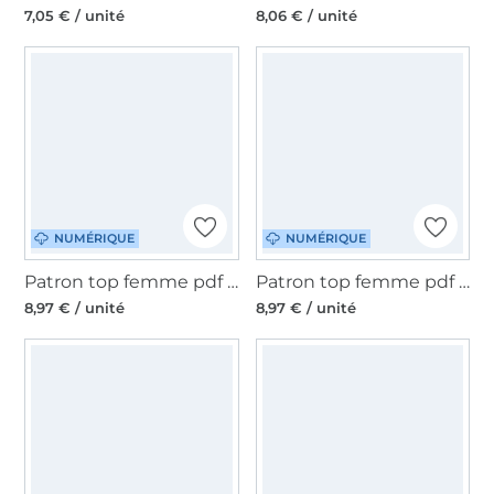
7,05 € / unité
8,06 € / unité
NUMÉRIQUE
NUMÉRIQUE
Patron top femme pdf Raff's dir schön Einfach anziehend, en allemand
Patron top femme pdf Lenola drei eM's, en allemand
8,97 € / unité
8,97 € / unité