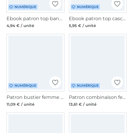
NUMÉRIQUE
NUMÉRIQUE
Ebook patron top bandeau femme Mamili’s Mamili1910, en allemand
Ebook patron top cascade femme Esther Schnittmuster Berlin, en allemand
4,94 € / unité
5,95 € / unité
NUMÉRIQUE
NUMÉRIQUE
Patron bustier femme pdf Marilyn DongoDesign, en allemand
Patron combinaison femme pdf Sommerfreunde DongoDesign, en allemand
11,09 € / unité
13,61 € / unité