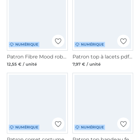
NUMÉRIQUE
NUMÉRIQUE
Patron Fibre Mood robe et top femme pdf Azure, en français
Patron top à lacets pdf Lace Up NØT A SÏZE, en allemand
12,55 € / unité
7,97 € / unité
NUMÉRIQUE
NUMÉRIQUE
Patron corset costume traditionnel femme pdf Esmeralda TINAlisa, en allemand
Patron top bandeau femme pdf The Zola Juliana Martejevs, en français