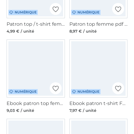
NUMÉRIQUE
NUMÉRIQUE
Patron top / t-shirt femme pdf PrimaRimma, en allemand et anglais
Patron top femme pdf 73engelchen, en allemand
4,99 € / unité
8,97 € / unité
NUMÉRIQUE
NUMÉRIQUE
Ebook patron top femme Los Lotte & Ludwig, en allemand
Ebook patron t-shirt Femme Zipfelchen ManjiPuh, en allemand
9,03 € / unité
7,97 € / unité