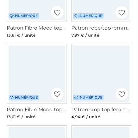
NUMÉRIQUE
NUMÉRIQUE
Patron Fibre Mood top femme pdf Evin, en français
Patron robe/top femme pdf Emil Sewingmachina, en allemand et anglais
13,61 € / unité
7,97 € / unité
NUMÉRIQUE
NUMÉRIQUE
Patron Fibre Mood top femme pdf Elinor, en français
Patron crop top femme pdf Emily Moreauthentic, en allemand
13,61 € / unité
4,94 € / unité