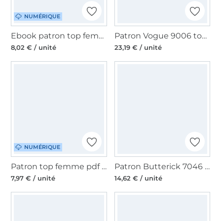
NUMÉRIQUE
Ebook patron top femme Wasserfallkragen JULIANA MARTEJEVS, en francais
Patron Vogue 9006 top et blouse, en français
8,02 € / unité
23,19 € / unité
NUMÉRIQUE
Patron top femme pdf Studio Schnittreif Mme Asta,en français
Patron Butterick 7046 haut et pantalon pour femmes, version papier, taille 46-54, en français
7,97 € / unité
14,62 € / unité