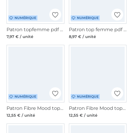
NUMÉRIQUE
NUMÉRIQUE
Patron topfemme pdf Mme Ela Studio, en français
Patron top femme pdf Wenn Stille schimmert Einfach anziehend, en allemand
7,97 € / unité
8,97 € / unité
NUMÉRIQUE
NUMÉRIQUE
Patron Fibre Mood top femme pdf Nanaka, en français
Patron Fibre Mood top femme pdf Clementine, en français
12,55 € / unité
12,55 € / unité