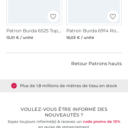
Patron Burda 6525 Top, blouse, coutures de découpe, en français
Patron Burda 6914 Robe & haut, en français
13,01 € / unité
16,03 € / unité
Retour Patrons hauts
Plus de 1.8 millions de mètres de tissu en stock
Plus de 10000 clients satisfaits
VOULEZ-VOUS ÊTRE INFORMÉ DES
36 ans d'expérience
NOUVEAUTÉS ?
Soyez toujours informé(e) & recevez un
code promo de 10%
en guise de remerciement.