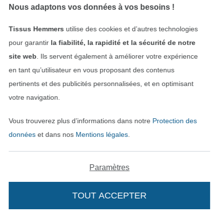
Nous adaptons vos données à vos besoins !
Excellente qualité de tissus ! Et livraison ultra
rapide !! Merci beaucoup
Tissus Hemmers
utilise des cookies et d’autres technologies
pour garantir
la fiabilité, la rapidité et la sécurité de notre
site web
. Ils servent également à améliorer votre expérience
Voir tous les 11497 commentaires
en tant qu’utilisateur en vous proposant des contenus
pertinents et des publicités personnalisées, et en optimisant
votre navigation.
Service
Vous trouverez plus d’informations dans notre
Protection des
Informations
données
et dans nos
Mentions légales
.
Paramètres
TOUT ACCEPTER
Avez-vous des questions?