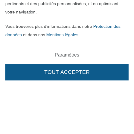
pertinents et des publicités personnalisées, et en optimisant
votre navigation.
Vous trouverez plus d’informations dans notre
Protection des
Payer avec
données
et dans nos
Mentions légales
.
Paramètres
TOUT ACCEPTER
Nos partenaires logistiques
Passer à la boutique allemande