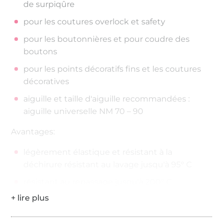
de surpiqûre
pour les coutures overlock et safety
pour les boutonnières et pour coudre des
boutons
pour les points décoratifs fins et les coutures
décoratives
aiguille et taille d'aiguille recommandées :
aiguille universelle NM 70 – 90
Avantages:
légèrement élastique et résistant à la
déchirure résistant au lavage jusqu'à 95° C
résistant au repassage jusqu'à 200° C
200 mètres sur la bobine
Épaisseur de fil : No./Tkt. 100 | dtex 300/2 | Nm