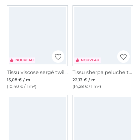
NOUVEAU
NOUVEAU
Tissu viscose sergé twill spots, multicolore
Tissu sherpa peluche teddy Paisley Flowers, bordeaux
15,08 € / m
22,13 € / m
(10,40 € / 1 m²)
(14,28 € / 1 m²)