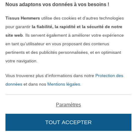
Nous adaptons vos données à vos besoins !
Tissus Hemmers
utilise des cookies et d’autres technologies
pour garantir
la fiabilité, la rapidité et la sécurité de notre
site web
. Ils servent également à améliorer votre expérience
en tant qu’utilisateur en vous proposant des contenus
NOUVEAU
NOUVEAU
pertinents et des publicités personnalisées, et en optimisant
Tissu viscose sergé twill waves, baies
Tissu sherpa peluche teddy Nœud, beige
votre navigation.
15,08 € / m
19,11 € / m
(10,40 € / 1 m²)
(12,33 € / 1 m²)
Vous trouverez plus d’informations dans notre
Protection des
données
et dans nos
Mentions légales
.
Paramètres
TOUT ACCEPTER
NOUVEAU
NOUVEAU