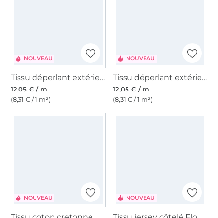
NOUVEAU
NOUVEAU
Tissu déperlant extérieur léger Coquelicots Digital, blanc cassé
Tissu déperlant extérieur léger Fleurs Digital, blanc cassé
12,05 € / m
12,05 € / m
(8,31 € / 1 m²)
(8,31 € / 1 m²)
NOUVEAU
NOUVEAU
Tissu coton cretonne, vieux vert
Tissu jersey côtelé Flower Pop, abricot