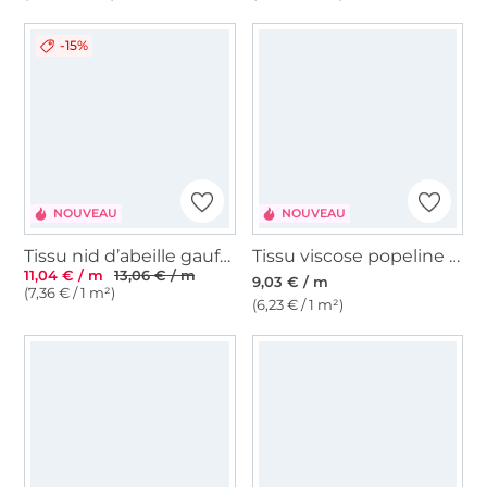
-15%
NOUVEAU
NOUVEAU
Tissu nid d’abeille gaufré Ariana, kaki
Tissu viscose popeline Wild Flowers, bleu foncé
11,04 € / m
13,06 € / m
9,03 € / m
(7,36 € / 1 m²)
(6,23 € / 1 m²)