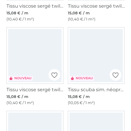
Tissu viscose sergé twill big flowers, rouge magenta
Tissu viscose sergé twill paisley dream, vert clair
15,08 € / m
15,08 € / m
(10,40 € / 1 m²)
(10,40 € / 1 m²)
NOUVEAU
NOUVEAU
Tissu viscose sergé twill paisley flowers, vert olive
Tissu scuba sim. néoprène Peach Touch vintage flowers, orange
15,08 € / m
15,08 € / m
(10,40 € / 1 m²)
(10,05 € / 1 m²)