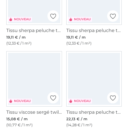
NOUVEAU
NOUVEAU
Tissu sherpa peluche teddy In Love with Leo, rose fuchsia
Tissu sherpa peluche teddy In Love with Leo, orange
19,11 € / m
19,11 € / m
(12,33 € / 1 m²)
(12,33 € / 1 m²)
NOUVEAU
NOUVEAU
Tissu viscose sergé twill paisley leaves, bleu pétrole
Tissu sherpa peluche teddy Paisley Flowers, bleu pétrole
15,08 € / m
22,13 € / m
(10,77 € / 1 m²)
(14,28 € / 1 m²)