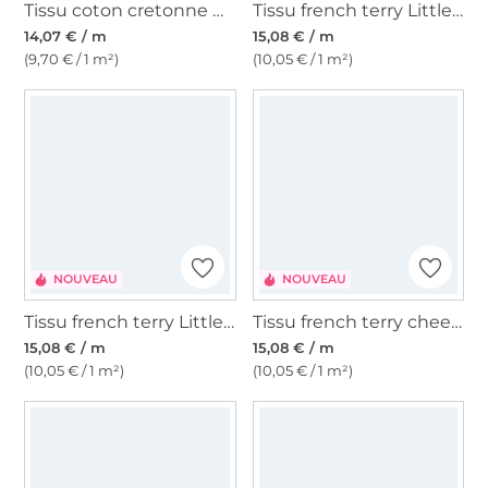
Tissu coton cretonne Color Stripes, lilas/terracotta
Tissu french terry Little Lion, blanc cassé
14,07 € / m
15,08 € / m
(9,70 € / 1 m²)
(10,05 € / 1 m²)
NOUVEAU
NOUVEAU
Tissu french terry Little Deer, blanc cassé
Tissu french terry cheeky fox, vert olive clair
15,08 € / m
15,08 € / m
(10,05 € / 1 m²)
(10,05 € / 1 m²)