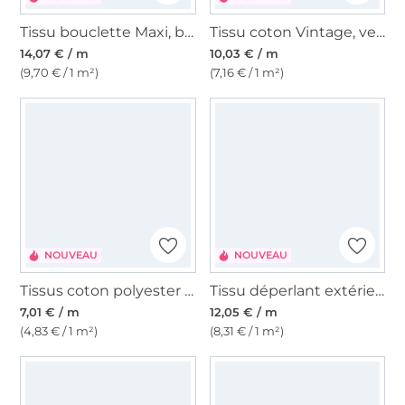
Tissu bouclette Maxi, baie
Tissu coton Vintage, vert foncé
14,07 € / m
10,03 € / m
(9,70 € / 1 m²)
(7,16 € / 1 m²)
NOUVEAU
NOUVEAU
Tissus coton polyester seersucker à carreaux mini, bleu/rose
Tissu déperlant extérieur léger Léopard Digital, blanc cassé
7,01 € / m
12,05 € / m
(4,83 € / 1 m²)
(8,31 € / 1 m²)