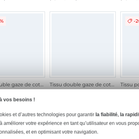
2%
-
Tissu double gaze de coton Cherries, créme
Tissu double gaze de coton petite fleurs, blanc cassé
/ m
14,07 € / m
13,06 € / m
8,02 € 
 m²)
(10,05 € / 1 m²)
(5,53 € / 
 vos besoins !
okies et d’autres technologies pour garantir
la fiabilité, la rapi
 à améliorer votre expérience en tant qu’utilisateur en vous pro
sonnalisées, et en optimisant votre navigation.