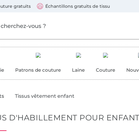
Sauter vers les produits
Continuer la recherche
 suivants : Visa, Mastercard, Carte bleue, PayPal, Vire
uture gratuits
Échantillons gratuits de tissu
ure
 couture
ie
Patrons de couture
Laine
Couture
Nouv
ts
Tissus vêtement enfant
US D'HABILLEMENT POUR ENFAN