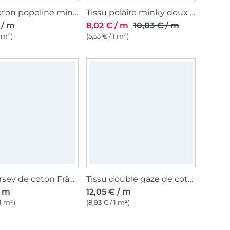
Tissu coton popeline mini Coeurs, vert olive pâle
Tissu polaire minky doux à pois, menthe clair
 / m
8,02 € / m
10,03 € / m
1 m²)
(5,53 € / 1 m²)
Tissu jersey de coton Fräulein von Julie Vaches, blanc cassé
Tissu double gaze de coton Cœurs, Little hearts, blanc
/ m
12,05 € / m
 1 m²)
(8,93 € / 1 m²)