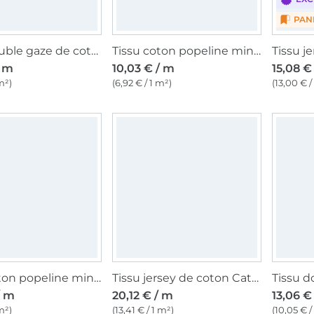
PAN
Tissu double gaze de coton Citrons lemon, blanc
Tissu coton popeline mini Coeurs, sable
/ m
10,03 € / m
15,08 €
m²)
(6,92 € / 1 m²)
(13,00 € /
Tissu coton popeline mini Coeurs, rose millennial
Tissu jersey de coton Cats, Ladybugs & Butterflies, blanc
/ m
20,12 € / m
13,06 €
m²)
(13,41 € / 1 m²)
(10,05 € /