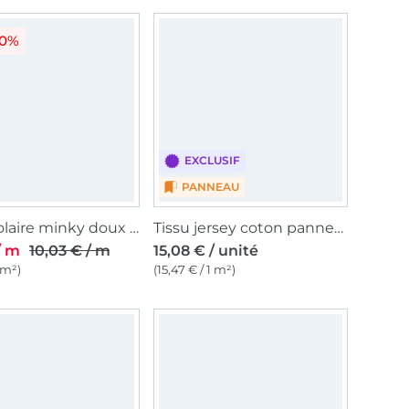
20%
EXCLUSIF
PANNEAU
Tissu polaire minky doux à pois, blanc cassé
Tissu jersey coton panneau chouette harfang des neiges Malomi Schneeeule, 150 x 65 cm
/ m
10,03 € / m
15,08 € / unité
1 m²)
(15,47 € / 1 m²)