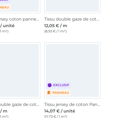
NEAU
Tissu jersey coton panneau Papillons joyeux Malomi, 145 x 80cm, bleu foncé
Tissu double gaze de coton Dobby Blue Poppy, blanc
 / unité
12,05 € / m
 1 m²)
(8,93 € / 1 m²)
EXCLUSIF
PANNEAU
Tissu double gaze de coton Forest Animals, blanc
Tissu jersey de coton Panneau Amis des chevaux Isländer 150 x 80 cm, bleu foncé
 / m
14,07 € / unité
 1 m²)
(11,73 € / 1 m²)