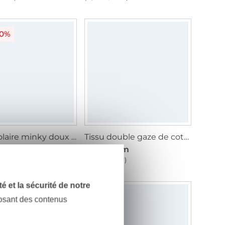
20%
Tissu polaire minky doux à pois, vieux rose
Tissu double gaze de coton, alice bleu
/ m
10,03 € / m
10,03 € / m
1 m²)
(7,72 € / 1 m²)
dité et la sécurité de notre
posant des contenus