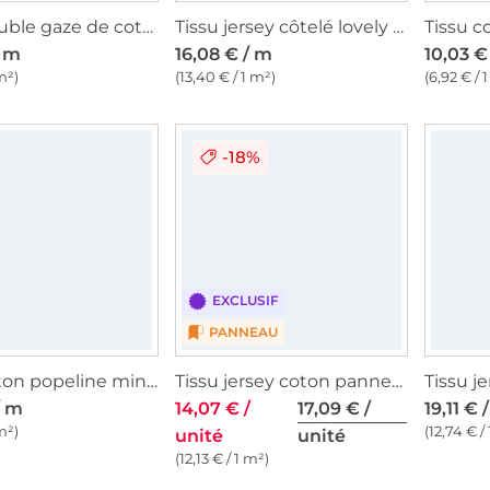
Tissu double gaze de coton Cœurs, Little hearts, vieux rose millennial
Tissu jersey côtelé lovely hearts, mauve
/ m
16,08 € / m
10,03 €
m²)
(13,40 € / 1 m²)
(6,92 € / 
-18%
EXCLUSIF
PANNEAU
Tissu coton popeline mini Coeurs, bleu clair
Tissu jersey coton panneau Malomi Graffiti Pow How Malomi, 145 x 80 cm, turquoise
/ m
14,07 € /
17,09 € /
19,11 € 
m²)
(12,74 € /
unité
unité
(12,13 € / 1 m²)