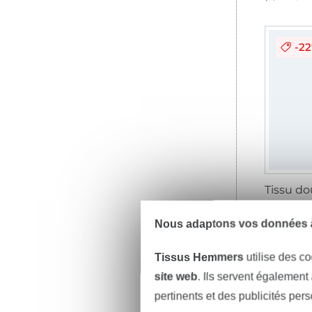
-2
11,04 € 
(8,49 € / 1
Nous adaptons vos données à
Tissus Hemmers
utilise des co
site web
. Ils servent également
pertinents et des publicités per