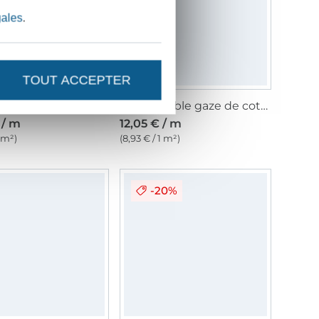
gales
.
TOUT ACCEPTER
Tissu double gaze de coton, bleu baby
Tissu double gaze de coton Cœurs, Little hearts, blue
 / m
12,05 € / m
1 m²)
(8,93 € / 1 m²)
-20%