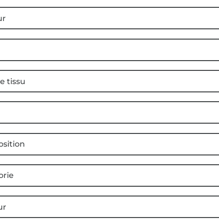
ur
e tissu
sition
orie
ur