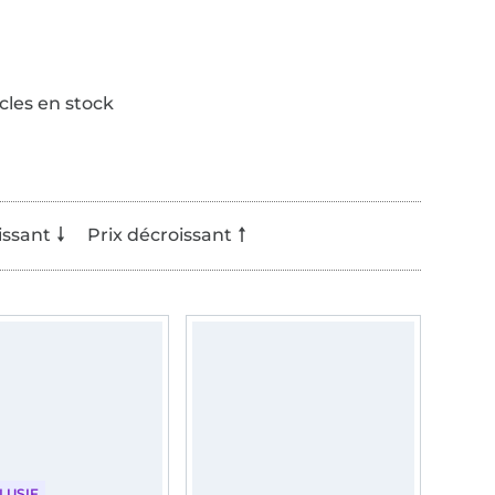
icles en stock
issant
Prix décroissant
LUSIF