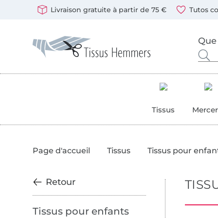
Passer à la boutique allemande
Ouvre une nouvelle fenêtre
Vous pouvez payer chez nous avec les modes de paiement
Nos partenaires d'expédition sont : DHL et DPD
Livraison gratuite à partir de 75 €
Tutos co
Tissus Hemmers - Tissus, patrons et accessoires de cout
Rechercher des tissus, de la mercerie et des patrons de
Entrez ici votre mot-clé.
Tissus
Mercer
Page d'accueil
Tissus
Tissus pour enfan
Retour
TISS
Tissus pour enfants