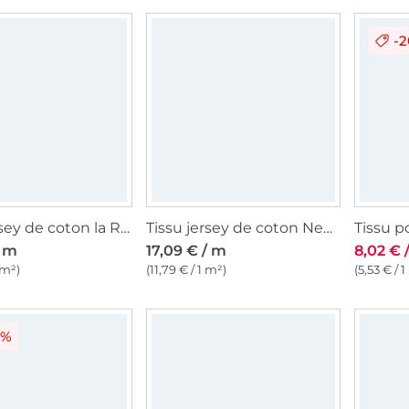
-
Tissu jersey de coton la Reine des Neiges Frozen 2 Elsa et Anna, pourpre
Tissu jersey de coton Neon Daisy, bleu-gris chiné
/ m
17,09 € / m
8,02 € 
 m²)
(11,79 € / 1 m²)
(5,53 € / 
0%