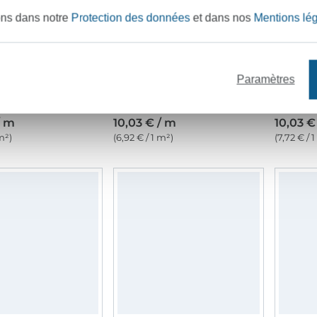
ons dans notre
Protection des données
et dans nos
Mentions lé
Paramètres
Tissu coton popeline à pois mini, bleu clair
Tissu coton popeline à pois mini, sable
/ m
10,03 € / m
10,03 €
m²)
(6,92 € / 1 m²)
(7,72 € / 