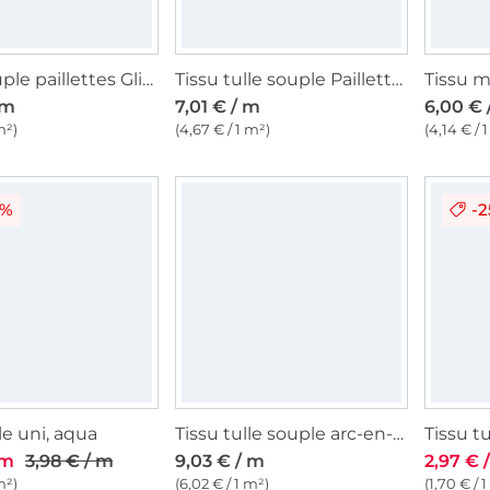
Tulle souple paillettes Glitter Pastel Rainbow, multicolore
Tissu tulle souple Paillettes brillantes, rose
 m
7,01 € / m
6,00 € 
m²)
(4,67 € / 1 m²)
(4,14 € / 
5%
-
le uni, aqua
Tissu tulle souple arc-en-ciel Rainbow, lilas
Tissu tu
 m
3,98 € / m
9,03 € / m
2,97 € 
m²)
(6,02 € / 1 m²)
(1,70 € / 