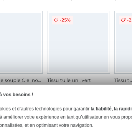
-25%
-
Tissu tulle souple Ciel nocturne, multicolore
Tissu tulle uni, vert
Tissu tu
/ m
2,97 € / m
3,98 € / m
2,97 € 
m²)
(1,70 € / 1 m²)
(1,70 € / 
 vos besoins !
okies et d’autres technologies pour garantir
la fiabilité, la rapi
5%
-
 à améliorer votre expérience en tant qu’utilisateur en vous pro
sonnalisées, et en optimisant votre navigation.