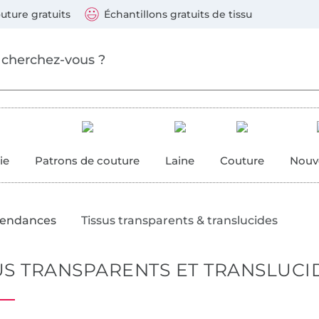
Sauter vers les produits
Continuer la recherche
 suivants : Visa, Mastercard, Carte bleue, PayPal, Vire
uture gratuits
Échantillons gratuits de tissu
ure
 couture
ie
Patrons de couture
Laine
Couture
Nouv
tendances
Tissus transparents & translucides
US TRANSPARENTS ET TRANSLUCID