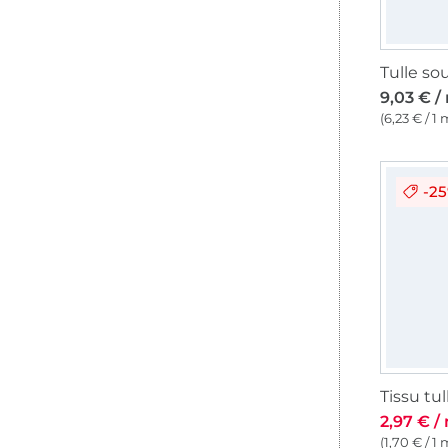
9,03 € /
(6,23 € / 1 
-2
Tissu tul
2,97 € /
(1,70 € / 1 