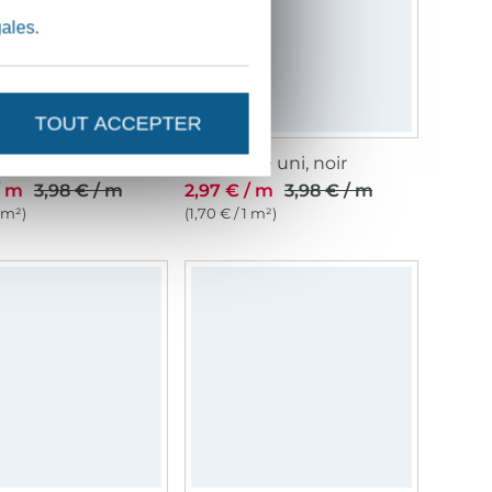
gales
.
TOUT ACCEPTER
lle uni, fuchsia fluo
Tissu tulle uni, noir
/ m
3,98 € / m
2,97 € / m
3,98 € / m
1 m²)
(1,70 € / 1 m²)