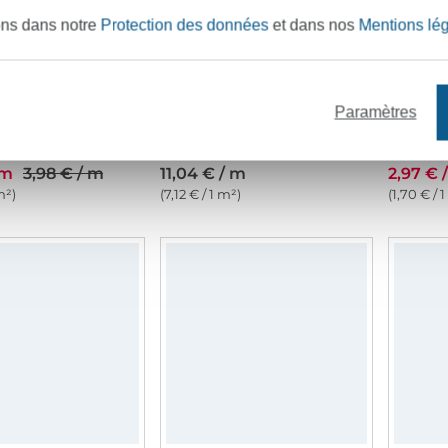
ons dans notre
Protection des données
et dans nos
Mentions lé
Paramètres
le uni, bleu clair
Tulle souple Embroidery Hearts, lilas
Tissu tu
 m
3,98 € / m
11,04 € / m
2,97 € 
m²)
(7,12 € / 1 m²)
(1,70 € / 