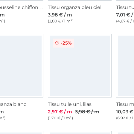
Tissu mousseline chiffon uni, blanc cassé
Tissu organza bleu ciel
 m
3,98 € / m
7,01 € 
m²)
(2,80 € / 1 m²)
(4,67 € / 
-25%
ganza blanc
Tissu tulle uni, lilas
 m
2,97 € / m
3,98 € / m
10,03 €
 m²)
(1,70 € / 1 m²)
(6,92 € / 