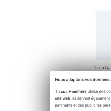
11,04 € 
(7,36 € / 1 
Nous adaptons vos données à
Tissus Hemmers
utilise des co
-2
site web
. Ils servent également
pertinents et des publicités per