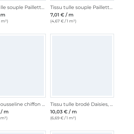
Tissu tulle souple Paillettes brillantes, blanc
Tissu tulle souple Paillettes brillantes, bleu foncé
/ m
7,01 € / m
1 m²)
(4,67 € / 1 m²)
Tissu mousseline chiffon uni, rose clair
Tissu tulle brodé Daisies, rose fuchsia
 / m
10,03 € / m
1 m²)
(6,69 € / 1 m²)