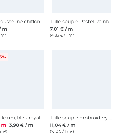
Tissu mousseline chiffon uni, noir
Tulle souple Pastel Rainbow, multicolore
/ m
7,01 € / m
1 m²)
(4,83 € / 1 m²)
25%
lle uni, bleu royal
Tulle souple Embroidery Flowers, blanc
/ m
3,98 € / m
11,04 € / m
1 m²)
(7,12 € / 1 m²)