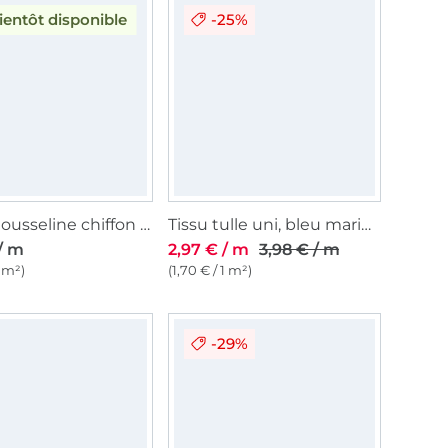
-25%
ientôt disponible
Tissu mousseline chiffon uni, blanc
Tissu tulle uni, bleu marine
/ m
2,97 € / m
3,98 € / m
1 m²)
(1,70 € / 1 m²)
-29%