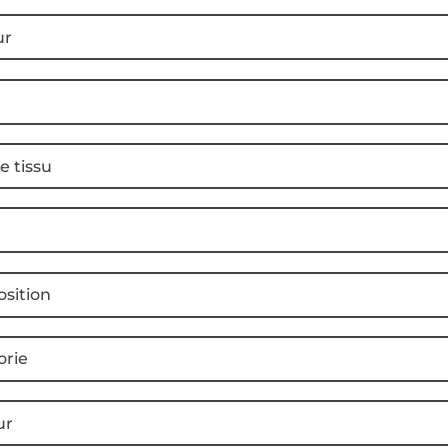
ur
e tissu
sition
orie
ur