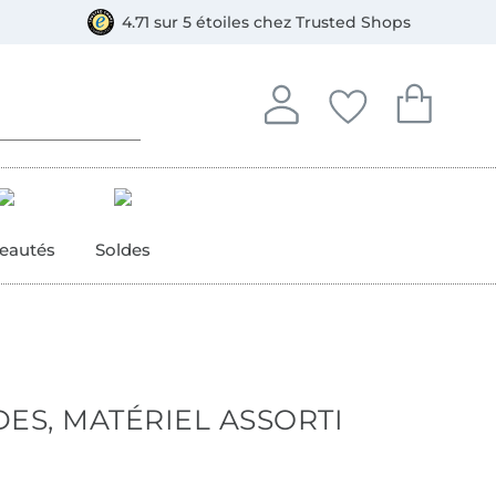
ment, Bancontact
4.71 sur 5 étoiles chez Trusted Shops
Se connecter à votre compt
Vous avez enregistré
Vous avez enr
Se connecter
Mes favoris
Mon pan
eautés
Soldes
ES, MATÉRIEL ASSORTI