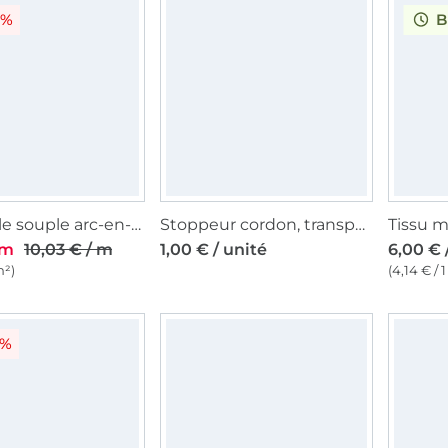
0%
B
Tissu tulle souple arc-en-ciel Rainbow Stripes, multicolore
Stoppeur cordon, transparent 15 mm
 m
10,03 € / m
1,00 € / unité
6,00 € 
m²)
(4,14 € / 
5%