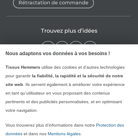
Rétractation de commande
Trouvez plus d’idées
Nous adaptons vos données à vos besoins !
Tissus Hemmers
utilise des cookies et d’autres technologies
pour garantir
la fiabilité, la rapidité et la sécurité de notre
site web
. Ils servent également à améliorer votre expérience
en tant qu’utilisateur en vous proposant des contenus
pertinents et des publicités personnalisées, et en optimisant
Passer à la boutique néerla
Passer à la boutiqu
Nederlands
Français
votre navigation.
Vous trouverez plus d’informations dans notre
Protection des
Deutsch
données
et dans nos
Mentions légales
.