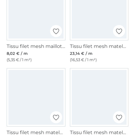
Tissu filet mesh maillot de bain doublure, blanc
Tissu filet mesh matelassé 3D, turquoise
8,02 € / m
23,14 € / m
(5,35 € / 1 m²)
(16,53 € / 1 m²)
Tissu filet mesh matelassé 3D , bleu foncé
Tissu filet mesh matelassé 3D , blanc