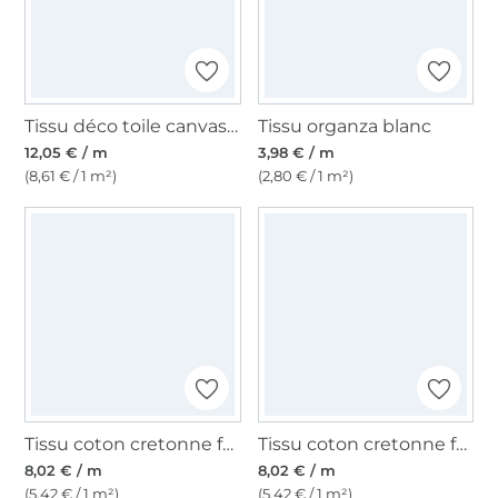
Tissu déco toile canvas art aztèque Aztecan Art, blanc
Tissu organza blanc
12,05 € / m
3,98 € / m
(8,61 € / 1 m²)
(2,80 € / 1 m²)
Tissu coton cretonne fanion, rouge sang
Tissu coton cretonne fanion, rose
8,02 € / m
8,02 € / m
(5,42 € / 1 m²)
(5,42 € / 1 m²)