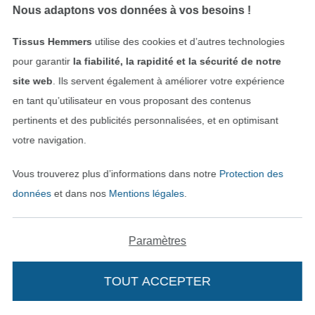
10,03 € / m
17,09 € / m
Nous adaptons vos données à vos besoins !
(7,72 € / 1 m²)
(12,21 € / 1 m²)
Tissus Hemmers
utilise des cookies et d’autres technologies
pour garantir
la fiabilité, la rapidité et la sécurité de notre
site web
. Ils servent également à améliorer votre expérience
en tant qu’utilisateur en vous proposant des contenus
pertinents et des publicités personnalisées, et en optimisant
votre navigation.
Vous trouverez plus d’informations dans notre
Protection des
Tissu déco semi panama Fleurs marguerites
Tissu déco semi panama poules Chicken Family, naturelle
données
et dans nos
Mentions légales
.
13,06 € / m
13,06 € / m
(9,33 € / 1 m²)
(9,33 € / 1 m²)
Paramètres
TOUT ACCEPTER