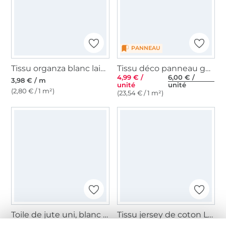
PANNEAU
Tissu organza blanc laine
Tissu déco panneau gobelin Floral Easter Bunny, 46x46cm
4,99 € /
6,00 € /
3,98 € / m
unité
unité
(2,80 € / 1 m²)
(23,54 € / 1 m²)
Toile de jute uni, blanc cassé
Tissu jersey de coton Lapin, blanc