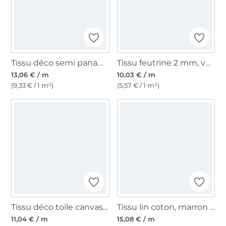
Tissu déco semi panama Petites fleurs marguerites
Tissu feutrine 2 mm, vert militaire
13,06 € / m
10,03 € / m
(9,33 € / 1 m²)
(5,57 € / 1 m²)
Tissu déco toile canvas uni, blanc
Tissu lin coton, marron clair
11,04 € / m
15,08 € / m