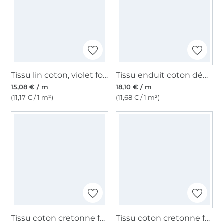
Tissu lin coton, violet foncé
Tissu enduit coton déperlant uni, jaune curry
15,08 € / m
18,10 € / m
(11,17 € / 1 m²)
(11,68 € / 1 m²)
Tissu coton cretonne fanion, abricot
Tissu coton cretonne fanion, vert kiwi