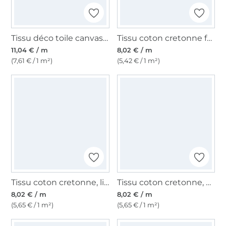
Tissu déco toile canvas uni, sapin
Tissu coton cretonne fanion, melon
11,04 € / m
8,02 € / m
(7,61 € / 1 m²)
(5,42 € / 1 m²)
Tissu coton cretonne, lilas clair
Tissu coton cretonne, vert citron
8,02 € / m
8,02 € / m
(5,65 € / 1 m²)
(5,65 € / 1 m²)