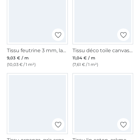
Tissu feutrine 3 mm, largeur 90 cm, bleu royal
Tissu déco toile canvas uni, boue
9,03 € / m
11,04 € / m
(10,03 € / 1 m²)
(7,61 € / 1 m²)