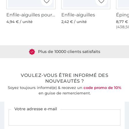
Enfile-aiguilles pour machines Overlock
Enfile-aiguilles
4,94 € / unité
2,42 € / unité
8,77 € 
(438,50
Plus de 1.8 millions de mètres de tissu en stock
Plus de 10000 clients satisfaits
36 ans d'expérience
VOULEZ-VOUS ÊTRE INFORMÉ DES
NOUVEAUTÉS ?
Soyez toujours informé(e) & recevez un
code promo de 10%
en guise de remerciement.
Vous êtes abonné à la newsletter de Tissus Hemmers.
Votre adresse e-mail