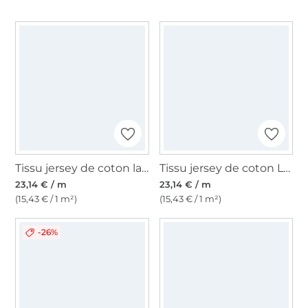
Tissu jersey de coton la Reine des Neiges Frozen 2 Elsa et Anna, pourpre
Tissu jersey de coton La Reine des neiges Elsa, impression numérique, turquoise
23,14 € / m
23,14 € / m
(15,43 € / 1 m²)
(15,43 € / 1 m²)
-26%