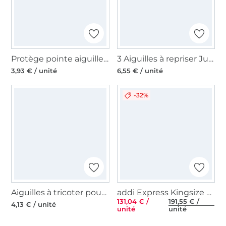
Protège pointe aiguille à tricoter, 2,6 mm
3 Aiguilles à repriser Jumbo Clover, 2,50 x 70 mm
3,93 € / unité
6,55 € / unité
-32%
Aiguilles à tricoter pour torsades Clover
addi Express Kingsize Tricotin (6-anguleux)
131,04 € /
191,55 € /
4,13 € / unité
unité
unité