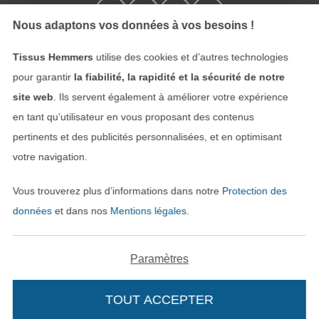
Nous adaptons vos données à vos besoins !
Tissus Hemmers
utilise des cookies et d’autres technologies
pour garantir
la fiabilité, la rapidité et la sécurité de notre
site web
. Ils servent également à améliorer votre expérience
en tant qu’utilisateur en vous proposant des contenus
pertinents et des publicités personnalisées, et en optimisant
Passer à la boutique néerla
Passer à la boutiqu
Nederlands
Français
votre navigation.
Vous trouverez plus d’informations dans notre
Protection des
Deutsch
données
et dans nos
Mentions légales
.
Paramètres
TOUT ACCEPTER