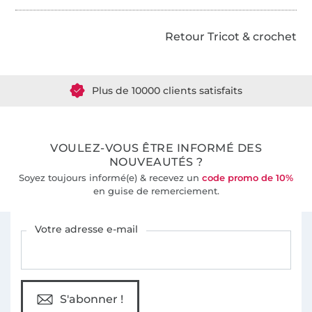
Retour Tricot & crochet
Plus de 1.8 millions de mètres de tissu en stock
Plus de 10000 clients satisfaits
36 ans d'expérience
VOULEZ-VOUS ÊTRE INFORMÉ DES
NOUVEAUTÉS ?
Soyez toujours informé(e) & recevez un
code promo de 10%
en guise de remerciement.
Vous êtes abonné à la newsletter de Tissus Hemmers.
Votre adresse e-mail
S'abonner !