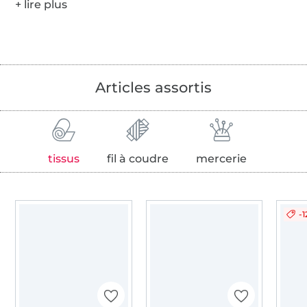
Articles assortis
tissus
fil à coudre
mercerie
-