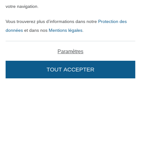
votre navigation.
Vous trouverez plus d’informations dans notre
Protection des
données
et dans nos
Mentions légales
.
Paramètres
TOUT ACCEPTER
Passer à la boutique néerla
Passer à la boutiqu
Nederlands
Français
Deutsch