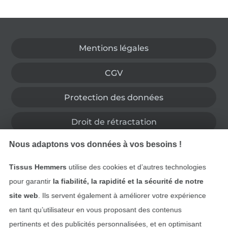
Passer à la boutique allemande
Mentions légales
CGV
Protection des données
Droit de rétractation
Nous adaptons vos données à vos besoins !
Contact
Tissus Hemmers
utilise des cookies et d’autres technologies
Rétractation de commande
pour garantir
la fiabilité, la rapidité et la sécurité de notre
site web
. Ils servent également à améliorer votre expérience
en tant qu’utilisateur en vous proposant des contenus
Trouvez plus d’idées
pertinents et des publicités personnalisées, et en optimisant