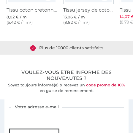
Tissu coton cretonne fanion, boue
Tissu jersey de coton uni, marron clair
14,07 
8,02 € / m
13,06 € / m
(8,79 €
(5,42 € / 1 m²)
(8,82 € / 1 m²)
Plus de 1.8 millions de mètres de tissu en stock
Plus de 10000 clients satisfaits
36 ans d'expérience
VOULEZ-VOUS ÊTRE INFORMÉ DES
NOUVEAUTÉS ?
Soyez toujours informé(e) & recevez un
code promo de 10%
en guise de remerciement.
Vous êtes abonné à la newsletter de Tissus Hemmers.
Votre adresse e-mail