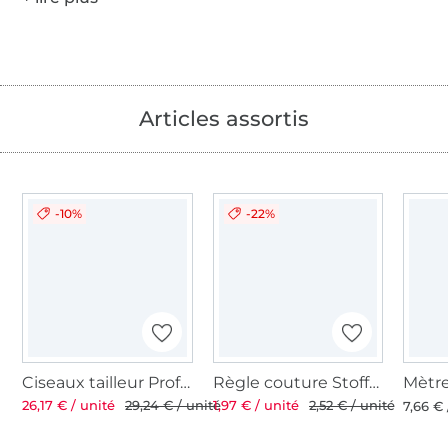
Articles assortis
-10%
-22%
Ciseaux tailleur Professional 8'' 21 cm
Règle couture Stoffe Hemmers, 20 cm
26,17 € / unité
29,24 € / unité
1,97 € / unité
2,52 € / unité
7,66 € 