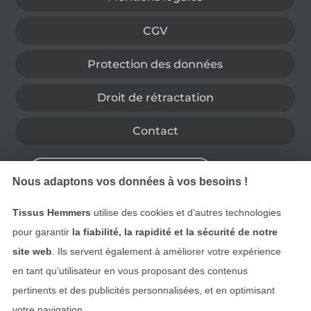
CGV
Protection des données
Droit de rétractation
Contact
Rétractation de commande
Nous adaptons vos données à vos besoins !
Tissus Hemmers
utilise des cookies et d’autres technologies
Trouvez plus d’idées
pour garantir
la fiabilité, la rapidité et la sécurité de notre
site web
. Ils servent également à améliorer votre expérience
en tant qu’utilisateur en vous proposant des contenus
pertinents et des publicités personnalisées, et en optimisant
votre navigation.