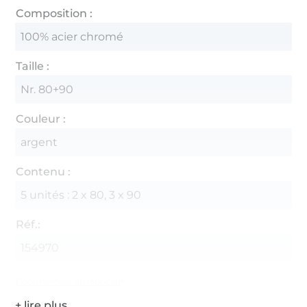
Composition :
100% acier chromé
Taille :
Nr. 80+90
Couleur :
argent
Contenu :
5 unités : 2 x 80, 3 x 90
Réf.:
154970
Coordonnées du fabricant