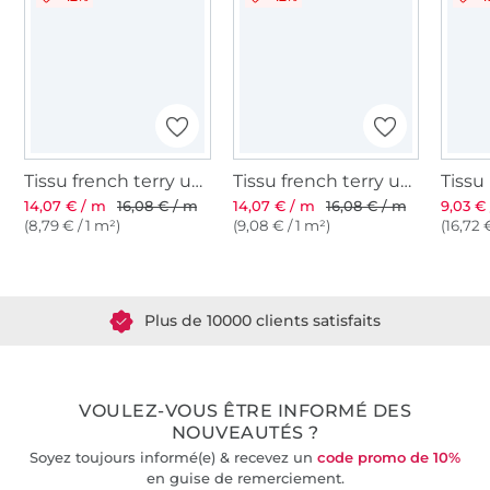
Tissu french terry uni, marron clair
Tissu french terry uni gratté, marron beige
14,07 € / m
16,08 € / m
14,07 € / m
16,08 € / m
9,03 €
(8,79 € / 1 m²)
(9,08 € / 1 m²)
(16,72 
Plus de 1.8 millions de mètres de tissu en stock
Plus de 10000 clients satisfaits
36 ans d'expérience
VOULEZ-VOUS ÊTRE INFORMÉ DES
NOUVEAUTÉS ?
Soyez toujours informé(e) & recevez un
code promo de 10%
en guise de remerciement.