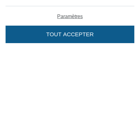
Nos partenaires logistiques
Paramètres
TOUT ACCEPTER
Passer à la boutique allemande
Mentions légales
CGV
Protection des données
Droit de rétractation
Contact