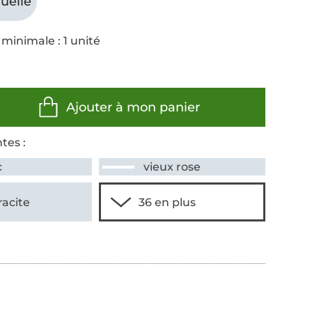
uelle
minimale : 1 unité
Ajouter à mon panier
tes :
c
vieux rose
racite