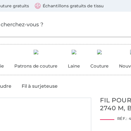
ller au contenu principal
Continuer la recherch
 suivants : Visa, Mastercard, Carte bleue, PayPal, Vire
uture gratuits
Échantillons gratuits de tissu
ure
 couture
ie
Patrons de couture
Laine
Couture
Nouv
oudre
Fil à surjeteuse
FIL POU
2740 M, 
RÉF.:
4