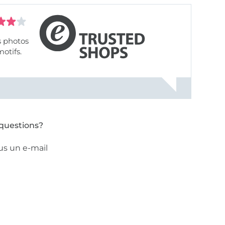
s photos
motifs.
questions?
us un e-mail