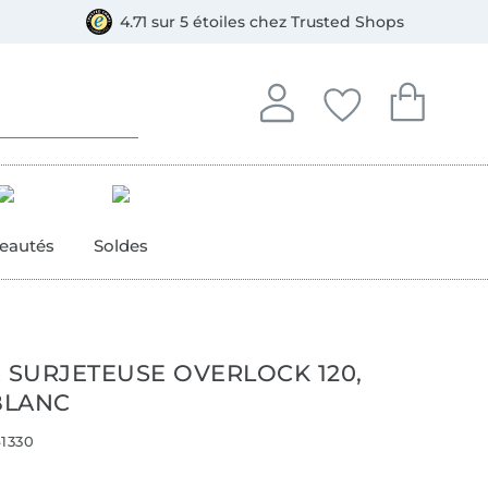
e
ment, Bancontact
4.71 sur 5 étoiles chez Trusted Shops
Se connecter à votre compt
Vous avez enregistré
Vous avez enr
Se connecter
Mes favoris
Mon pan
eautés
Soldes
R SURJETEUSE OVERLOCK 120,
BLANC
1330