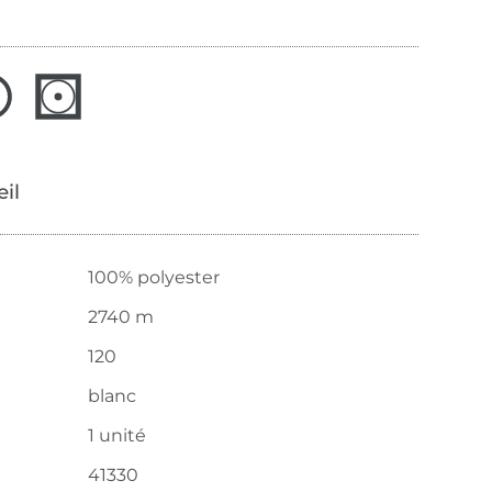
œil
100% polyester
2740 m
120
blanc
1 unité
41330