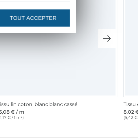
TOUT ACCEPTER
issu lin coton, blanc blanc cassé
Tissu
5,08 € / m
8,02 
11,17 € / 1 m²)
(5,42 € 