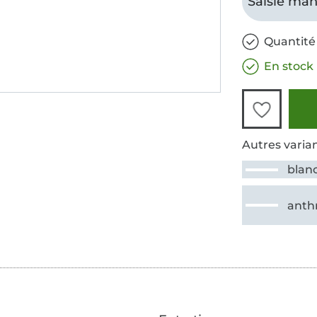
Saisie man
Quantité 
En stock
Autres varian
blan
anth