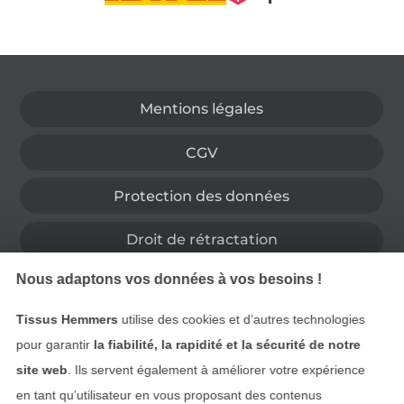
Passer à la boutique allemande
Mentions légales
CGV
Protection des données
Droit de rétractation
Nous adaptons vos données à vos besoins !
Contact
Tissus Hemmers
utilise des cookies et d’autres technologies
Rétractation de commande
pour garantir
la fiabilité, la rapidité et la sécurité de notre
site web
. Ils servent également à améliorer votre expérience
en tant qu’utilisateur en vous proposant des contenus