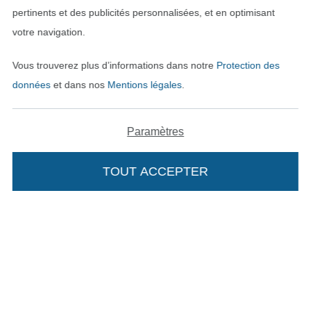
Trouvez plus d’idées
pertinents et des publicités personnalisées, et en optimisant
votre navigation.
Vous trouverez plus d’informations dans notre
Protection des
données
et dans nos
Mentions légales
.
Paramètres
TOUT ACCEPTER
Passer à la boutique néerla
Passer à la boutiqu
Nederlands
Français
Deutsch