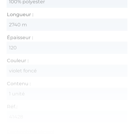
100% polyester
Longueur :
2740 m
Épaisseur :
120
Couleur :
violet foncé
Contenu :
1 unité
Réf.:
41428
Coordonnées du fabricant