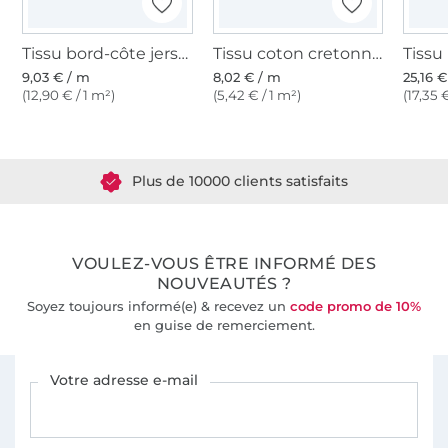
Tissu bord-côte jersey tubulaire lisse, violet
Tissu coton cretonne fanion, violet
9,03 € / m
8,02 € / m
25,16 
(12,90 € / 1 m²)
(5,42 € / 1 m²)
(17,35 
Plus de 1.8 millions de mètres de tissu en stock
Plus de 10000 clients satisfaits
36 ans d'expérience
VOULEZ-VOUS ÊTRE INFORMÉ DES
NOUVEAUTÉS ?
Soyez toujours informé(e) & recevez un
code promo de 10%
en guise de remerciement.
Vous êtes abonné à la newsletter de Tissus Hemmers.
Votre adresse e-mail