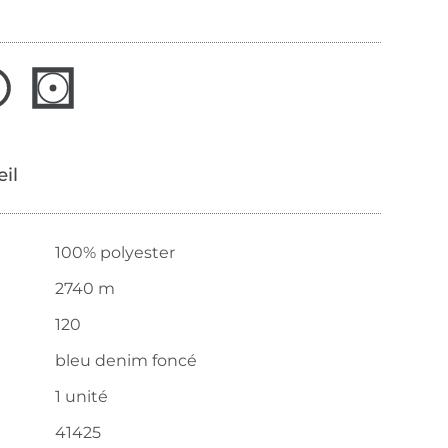
œil
100% polyester
2740 m
120
bleu denim foncé
1 unité
41425