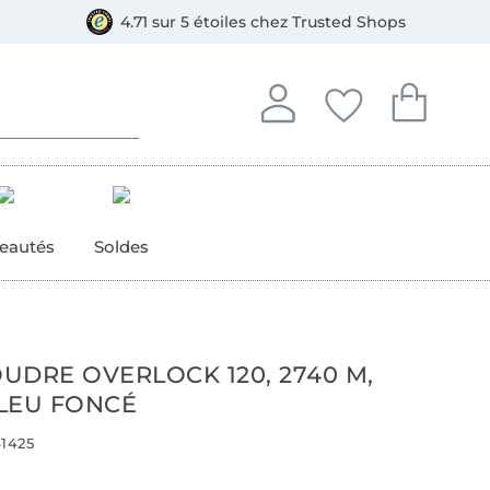
e
ment, Bancontact
4.71 sur 5 étoiles chez Trusted Shops
Se connecter à votre compt
Vous avez enregistré
Vous avez enr
Se connecter
Mes favoris
Mon pan
eautés
Soldes
OUDRE OVERLOCK 120, 2740 M,
LEU FONCÉ
1425