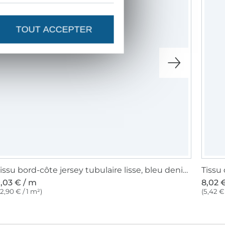
TOUT ACCEPTER
Tissu bord-côte jersey tubulaire lisse, bleu denim
Tissu
,03 € / m
8,02 
12,90 € / 1 m²)
(5,42 € 