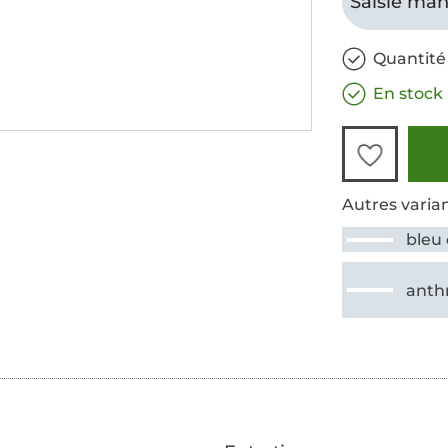
Saisie man
Quantité 
En stock
Autres varian
bleu
anth