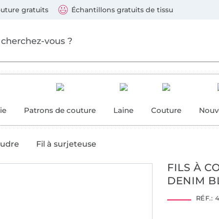
ller au contenu principal
Continuer la recherch
 suivants : Visa, Mastercard, Carte bleue, PayPal, Vire
uture gratuits
Échantillons gratuits de tissu
ure
 couture
ie
Patrons de couture
Laine
Couture
Nouv
oudre
Fil à surjeteuse
FILS À C
DENIM B
RÉF.:
4