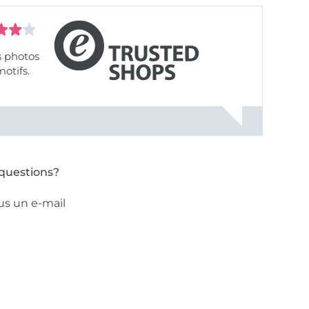
s photos
motifs.
questions?
us un e-mail