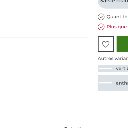
Saisie man
Quantité 
Plus que 
Autres varian
vert 
anth