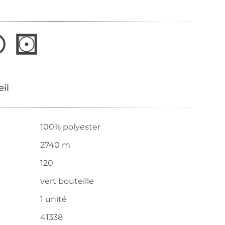
œil
100% polyester
2740 m
120
vert bouteille
1 unité
41338