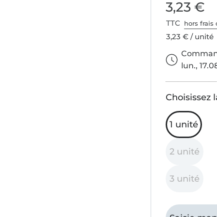
3,23 €
TTC
hors frais 
3,23 € / unité
Commande
lun., 17.0
Choisissez l
1 unité
2 unité
3 unité