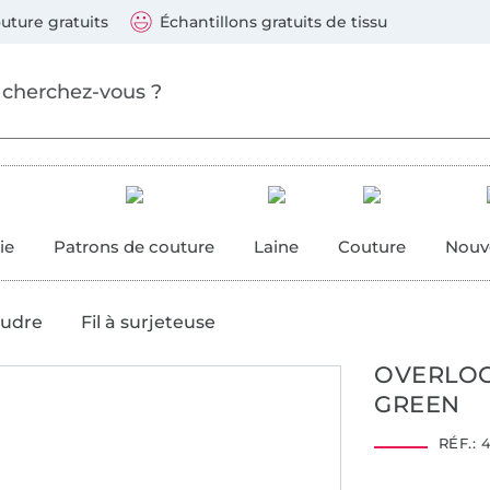
ller au contenu principal
Continuer la recherch
 suivants : Visa, Mastercard, Carte bleue, PayPal, Vire
uture gratuits
Échantillons gratuits de tissu
ure
 couture
ie
Patrons de couture
Laine
Couture
Nouv
oudre
Fil à surjeteuse
OVERLOCK
GREEN
RÉF.:
4