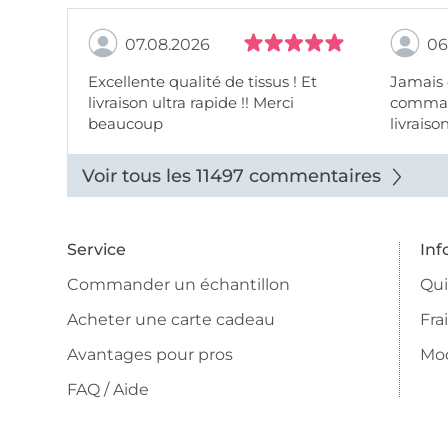
07.08.2026
06
Excellente qualité de tissus ! Et
Jamais
livraison ultra rapide !! Merci
comman
beaucoup
livraiso
beaux.
Voir tous les 11497 commentaires
Service
Inf
Commander un échantillon
Qu
Acheter une carte cadeau
Fra
Avantages pour pros
Mo
FAQ / Aide