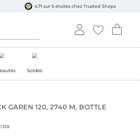
e
ment, Bancontact
4.71 sur 5 étoiles chez Trusted Shops
Se connecter à votre compt
Vous avez enregistré
Vous avez enr
Se connecter
Mes favoris
Mon pan
eautés
Soldes
 GAREN 120, 2740 M, BOTTLE
1338