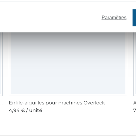
Paramètres
à coudre Gütermann 200m polyester, (403) vert foncé
Enfile-aiguilles pour machines Overlock
A
4,94 € / unité
7