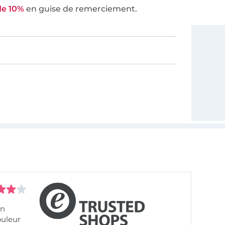
de 10%
en guise de remerciement.
on
ouleur