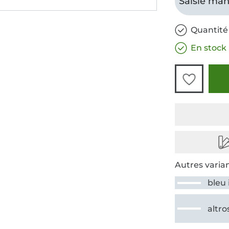
Saisie man
Quantité
En stock
Autres varian
bleu 
altro