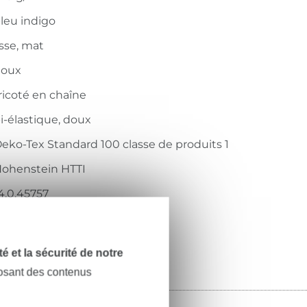
leu indigo
isse, mat
doux
ricoté en chaîne
i-élastique, doux
eko-Tex Standard 100 classe de produits 1
ohenstein HTTI
4.0.45757
24.554-5026
dité et la sécurité de notre
posant des contenus