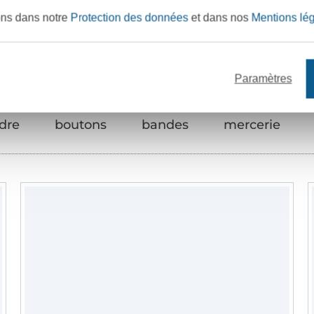
Articles assortis
ons dans notre
Protection des données
et dans nos
Mentions lé
Paramètres
udre
boutons
bandes
mercerie