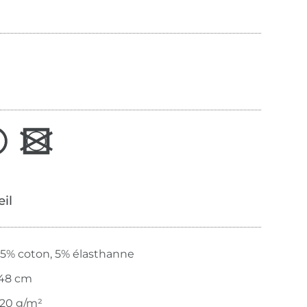
œil
5% coton, 5% élasthanne
48 cm
20 g/m²