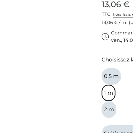
13,06 €
TTC
hors frais 
13,06 € / m
(p
Commande
ven., 14.0
Choisissez 
0,5 m
1 m
2 m