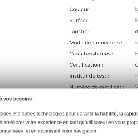
Couleur :
b
Surface :
l
Toucher :
Mode de fabrication :
t
Caractéristiques :
b
Certification :
O
Institut de test :
H
Numéro de certificat :
1
Réf.:
1
 vos besoins !
Coordonnées du fabricant
okies et d’autres technologies pour garantir
la fiabilité, la rapi
 à améliorer votre expérience en tant qu’utilisateur en vous pro
sonnalisées, et en optimisant votre navigation.