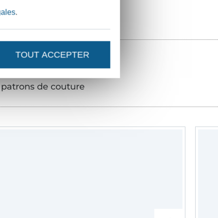
gales
.
TOUT ACCEPTER
patrons de couture