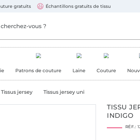
ller au contenu principal
Continuer la recherch
 suivants : Visa, Mastercard, Carte bleue, PayPal, Vire
uture gratuits
Échantillons gratuits de tissu
ure
 couture
ie
Patrons de couture
Laine
Couture
Nouv
Tissus jersey
Tissus jersey uni
TISSU JE
INDIGO
Hohenstein HTTI
14.0.45757
RÉF.:
1