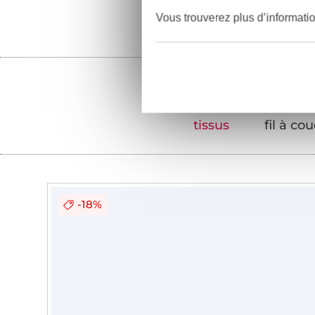
Vous trouverez plus d’informati
tissus
fil à co
-18%