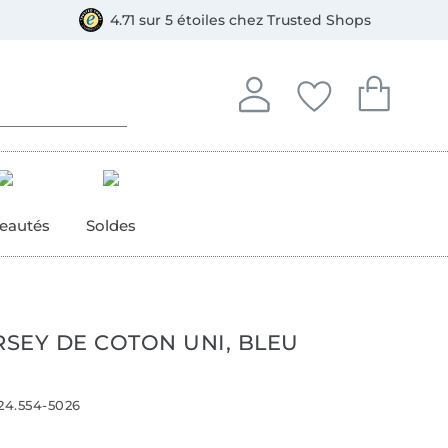
e
ment, Bancontact
4.71 sur 5 étoiles chez Trusted Shops
Se connecter à votre compt
Vous avez enregistré
Vous avez enr
Se connecter
Mes favoris
Mon pan
eautés
Soldes
RSEY DE COTON UNI, BLEU
24.554-5026