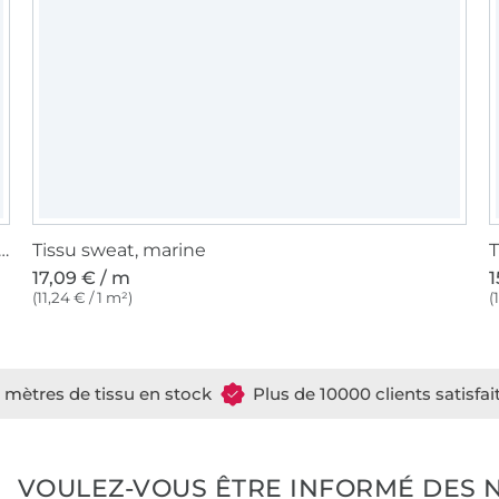
d-côte jersey tubulaire côtelé, bleu foncé
Tissu sweat, marine
T
17,09 € / m
1
(11,24 € / 1 m²)
(
e mètres de tissu en stock
Plus de 10000 clients satisfai
VOULEZ-VOUS ÊTRE INFORMÉ DES 