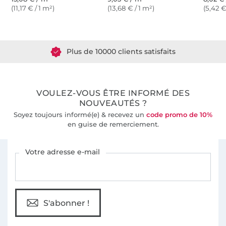
(11,17 € / 1 m²)
(13,68 € / 1 m²)
(5,42 €
Plus de 1.8 millions de mètres de tissu en stock
Plus de 10000 clients satisfaits
36 ans d'expérience
VOULEZ-VOUS ÊTRE INFORMÉ DES
NOUVEAUTÉS ?
Soyez toujours informé(e) & recevez un
code promo de 10%
en guise de remerciement.
Vous êtes abonné à la newsletter de Tissus Hemmers.
Votre adresse e-mail
S'abonner !