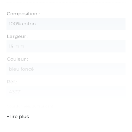
Composition :
100% coton
Largeur :
15 mm
Couleur :
bleu foncé
Réf.:
43371
Coordonnées du fabricant