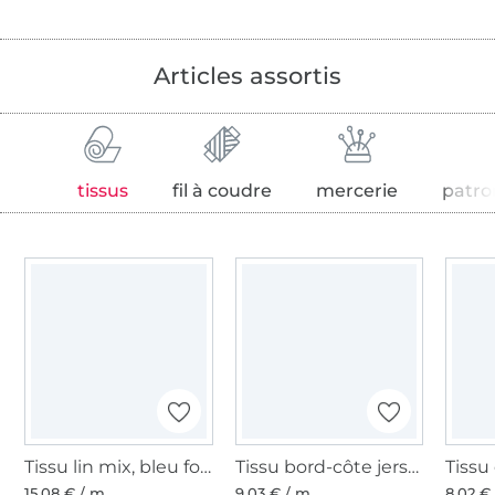
Articles assortis
tissus
fil à coudre
mercerie
patro
Tissu lin mix, bleu foncé - pourpre
Tissu bord-côte jersey tubulaire lisse, bleu royal
15,08 € / m
9,03 € / m
8,02 €