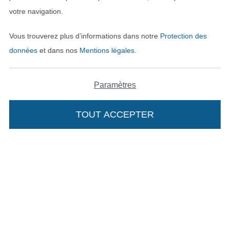
votre navigation.
Vous trouverez plus d’informations dans notre
Protection des
données
et dans nos
Mentions légales
.
Paramètres
TOUT ACCEPTER
Passer à la boutique néerla
Passer à la boutiqu
Nederlands
Français
Deutsch