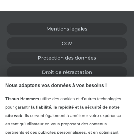
Passer à la boutique allemande
Mentions légales
CGV
Protection des données
Droit de rétractation
Nous adaptons vos données à vos besoins !
Contact
Tissus Hemmers
utilise des cookies et d’autres technologies
Rétractation de commande
pour garantir
la fiabilité, la rapidité et la sécurité de notre
site web
. Ils servent également à améliorer votre expérience
en tant qu’utilisateur en vous proposant des contenus
Trouvez plus d’idées
pertinents et des publicités personnalisées, et en optimisant