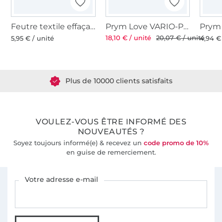
Feutre textile effaçable à l’eau Prym, bleu turquoise
Prym Love VARIO-Pliers Ø 3 et 4 mm
18,10 € / unité
20,07 € / unité
5,95 € / unité
4,94 €
Plus de 1.8 millions de mètres de tissu en stock
Plus de 10000 clients satisfaits
36 ans d'expérience
VOULEZ-VOUS ÊTRE INFORMÉ DES
NOUVEAUTÉS ?
Soyez toujours informé(e) & recevez un
code promo de 10%
en guise de remerciement.
Vous êtes abonné à la newsletter de Tissus Hemmers.
Votre adresse e-mail