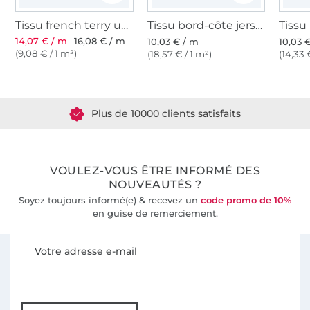
Tissu french terry uni, gris clair chiné
Tissu bord-côte jersey tubulaire côtelé, gris clair chiné
14,07 € / m
16,08 € / m
10,03 € / m
10,03 
(9,08 € / 1 m²)
(18,57 € / 1 m²)
(14,33 
Plus de 1.8 millions de mètres de tissu en stock
Plus de 10000 clients satisfaits
36 ans d'expérience
VOULEZ-VOUS ÊTRE INFORMÉ DES
NOUVEAUTÉS ?
Soyez toujours informé(e) & recevez un
code promo de 10%
en guise de remerciement.
Vous êtes abonné à la newsletter de Tissus Hemmers.
Votre adresse e-mail