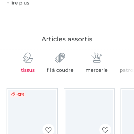
Articles assortis
tissus
fil à coudre
mercerie
patro
-12%