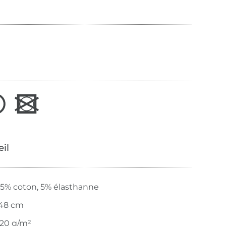
œil
5% coton, 5% élasthanne
48 cm
20 g/m²