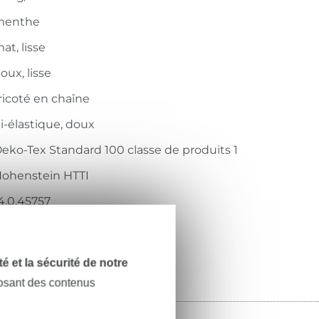
menthe
at, lisse
oux, lisse
ricoté en chaîne
i-élastique, doux
eko-Tex Standard 100 classe de produits 1
ohenstein HTTI
4.0.45757
55.421-6305
dité et la sécurité de notre
posant des contenus