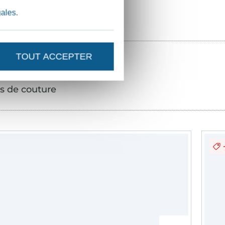
gales
.
TOUT ACCEPTER
s de couture