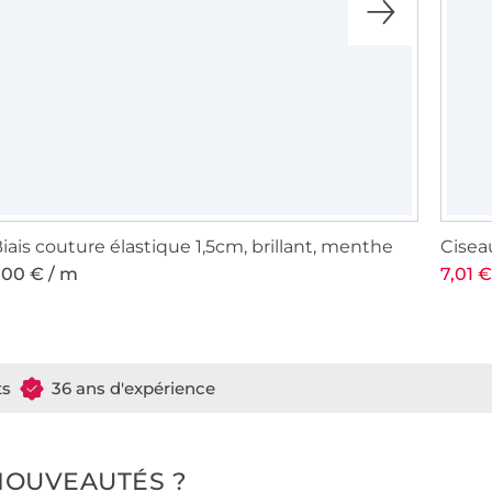
iais couture élastique 1,5cm, brillant, menthe
Cisea
,00 € / m
7,01 €
ts
36 ans d'expérience
NOUVEAUTÉS ?