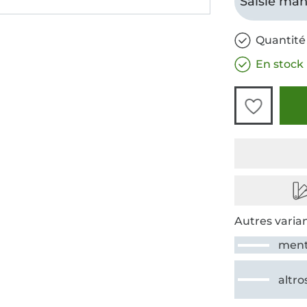
Saisie man
Quantité
En stock
Autres varian
men
altro