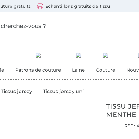
ller au contenu principal
Continuer la recherch
 suivants : Visa, Mastercard, Carte bleue, PayPal, Vire
uture gratuits
Échantillons gratuits de tissu
ure
 couture
ie
Patrons de couture
Laine
Couture
Nouv
Tissus jersey
Tissus jersey uni
TISSU JE
MENTHE, 
Hohenstein HTTI
14.0.45757
RÉF.:
4