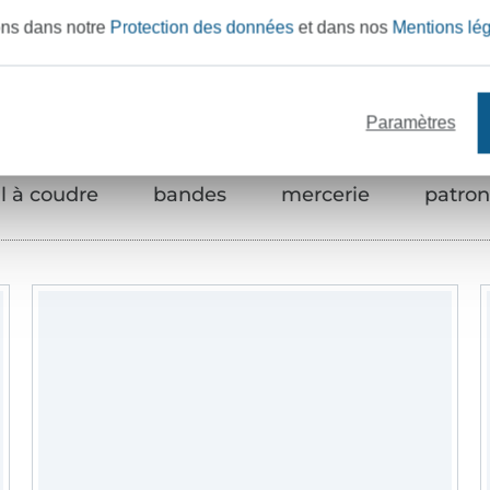
Articles assortis
ons dans notre
Protection des données
et dans nos
Mentions lé
Paramètres
il à coudre
bandes
mercerie
patron