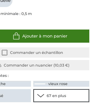
uelle
 minimale : 0,5 m
Ajouter à mon panier
tes :
the
vieux rose
sé