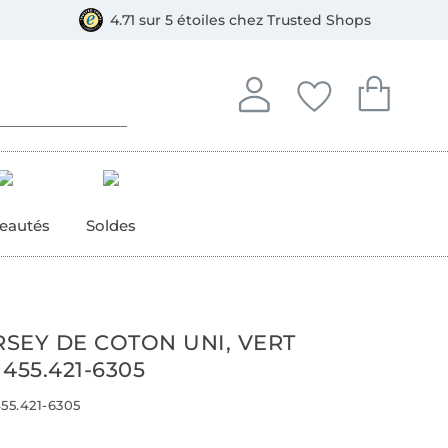
e
ment, Bancontact
4.71 sur 5 étoiles chez Trusted Shops
Se connecter à votre compt
Vous avez enregistré
Vous avez enr
Se connecter
Mes favoris
Mon pan
eautés
Soldes
RSEY DE COTON UNI, VERT
455.421-6305
55.421-6305