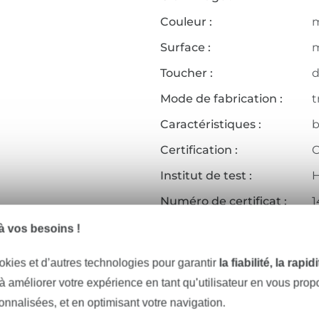
Couleur :
Surface :
m
Toucher :
d
Mode de fabrication :
t
Caractéristiques :
b
Certification :
O
Institut de test :
H
Numéro de certificat :
1
Réf.:
4
 vos besoins !
Coordonnées du fabricant
okies et d’autres technologies pour garantir
la fiabilité, la rapi
 à améliorer votre expérience en tant qu’utilisateur en vous pro
sonnalisées, et en optimisant votre navigation.