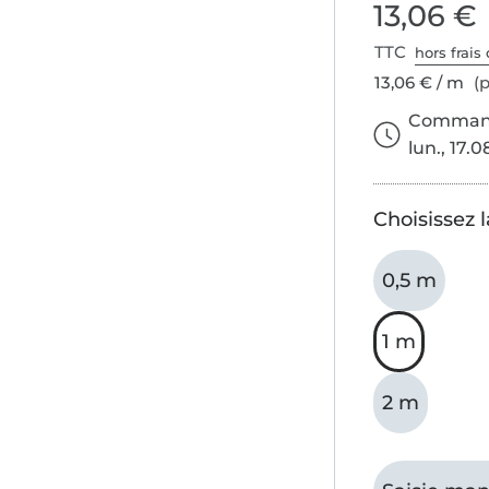
13,06 €
TTC
hors frais 
13,06 € / m
(p
Commande
lun., 17.0
Choisissez 
0,5 m
1 m
2 m