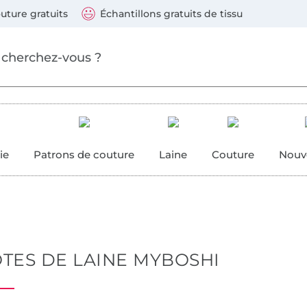
Sauter vers les produits
Continuer la recherche
 suivants : Visa, Mastercard, Carte bleue, PayPal, Vire
uture gratuits
Échantillons gratuits de tissu
ure
 couture
ie
Patrons de couture
Laine
Couture
Nouv
TES DE LAINE MYBOSHI