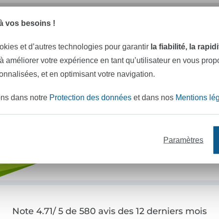
e mètres de tissu en stock
Plus de 10000 clients satisfai
 vos besoins !
okies et d’autres technologies pour garantir
la fiabilité, la rapi
VOULEZ-VOUS ÊTRE INFORMÉ DES 
 à améliorer votre expérience en tant qu’utilisateur en vous pro
Soyez toujours informé(e) & recevez un
code promo 
sonnalisées, et en optimisant votre navigation.
Votre adresse e-mail
ons dans notre
Protection des données
et dans nos
Mentions lé
Paramètres
S'abonner !
Note 4.71/ 5 de 580 avis des 12 derniers mois