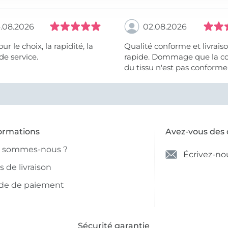
.08.2026
02.08.2026
 la rapidité, la
Qualité conforme et livrais
de service.
rapide. Dommage que la c
du tissu n'est pas conforme 
photo et à la description (r
et non crème).
ormations
Avez-vous des 
i sommes-nous ?
Écrivez-no
is de livraison
de de paiement
Sécurité garantie