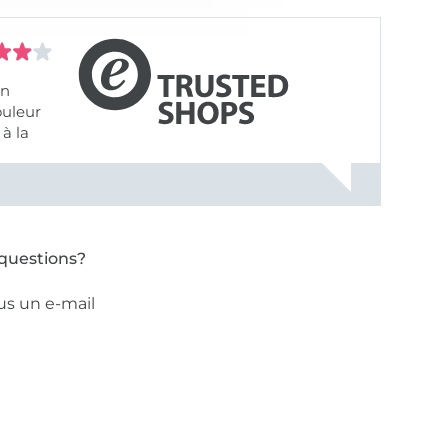
on
ouleur
à la
ose pâle
questions?
us un e-mail