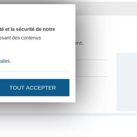
ts
36 ans d'expérience
dité et la sécurité de notre
NOUVEAUTÉS ?
posant des contenus
de 10%
en guise de remerciement.
gales
.
TOUT ACCEPTER