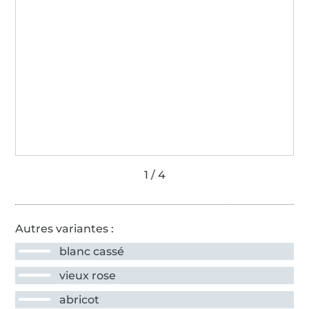
Autres variantes :
blanc cassé
vieux rose
abricot