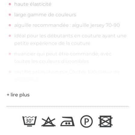
haute élasticité
large gamme de couleurs
aiguille recommandée : aiguille jersey 70-90
idéal pour les débutants en couture ayant une
petite expérience de la couture
nuancier qui peut être commandé, avec
toutes les couleurs disponibles
certifié selon la norme Ökotex 100 classe de
produits 2