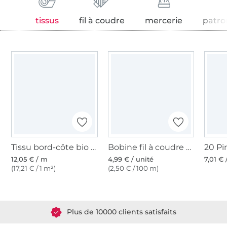
tissus
fil à coudre
mercerie
patro
Tissu bord-côte bio jersey tubulaire lisse, blanc cassé
Bobine fil à coudre Gütermann 200m polyester, (001) blanc cassé
12,05 € / m
4,99 € / unité
7,01 € 
(17,21 € / 1 m²)
(2,50 € / 100 m)
Plus de 1.8 millions de mètres de tissu en stock
Plus de 10000 clients satisfaits