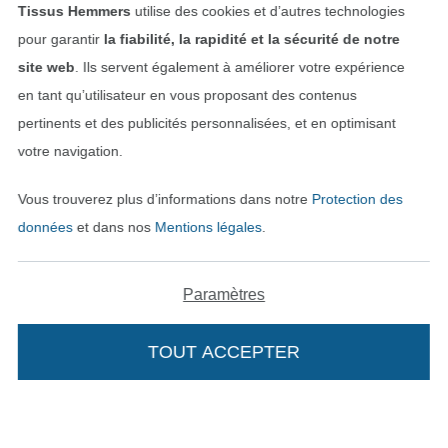
Tissus Hemmers
utilise des cookies et d’autres technologies
pour garantir
la fiabilité, la rapidité et la sécurité de notre
site web
. Ils servent également à améliorer votre expérience
en tant qu’utilisateur en vous proposant des contenus
pertinents et des publicités personnalisées, et en optimisant
Passer à la boutique allemande
votre navigation.
Mentions légales
Vous trouverez plus d’informations dans notre
Protection des
CGV
données
et dans nos
Mentions légales
.
Protection des données
Paramètres
Droit de rétractation
TOUT ACCEPTER
Contact
Rétractation de commande