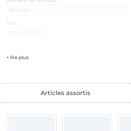
Numéro de certificat :
18.0.41210
Réf.:
9801211-08295
Coordonnées du fabricant
Articles assortis