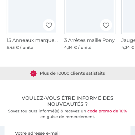
15 Anneaux marqueurs tricot Pony, avec fermoir
3 Arrêtes maille Pony
5,45 € / unité
4,34 € / unité
4,34 €
Plus de 1.8 millions de mètres de tissu en stock
Plus de 10000 clients satisfaits
36 ans d'expérience
VOULEZ-VOUS ÊTRE INFORMÉ DES
NOUVEAUTÉS ?
Soyez toujours informé(e) & recevez un
code promo de 10%
en guise de remerciement.
Vous êtes abonné à la newsletter de Tissus Hemmers.
Votre adresse e-mail