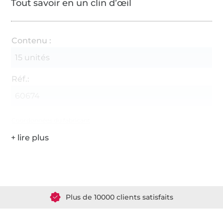
Tout savoir en un clin d’œil
Contenu :
15 unités
Réf.:
60674
Coordonnées du fabricant
Plus de 1.8 millions de mètres de tissu en stock
Plus de 10000 clients satisfaits
36 ans d'expérience