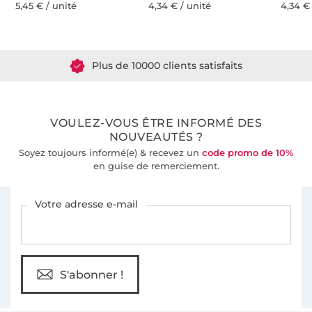
5,45 € / unité
4,34 € / unité
4,34 €
Plus de 1.8 millions de mètres de tissu en stock
Plus de 10000 clients satisfaits
36 ans d'expérience
VOULEZ-VOUS ÊTRE INFORMÉ DES
NOUVEAUTÉS ?
Soyez toujours informé(e) & recevez un
code promo de 10%
en guise de remerciement.
Vous êtes abonné à la newsletter de Tissus Hemmers.
Votre adresse e-mail
S'abonner !