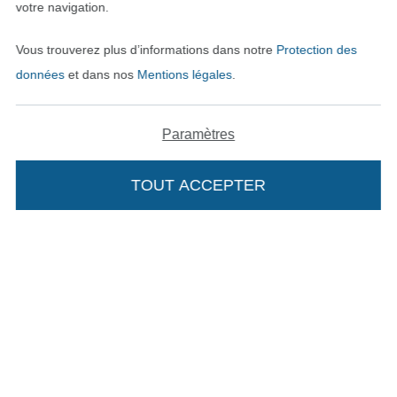
votre navigation.
Mentions légales
Vous trouverez plus d’informations dans notre
Protection des
CGV
données
et dans nos
Mentions légales
.
Protection des données
Paramètres
Droit de rétractation
TOUT ACCEPTER
Contact
Rétractation de commande
Trouvez plus d’idées