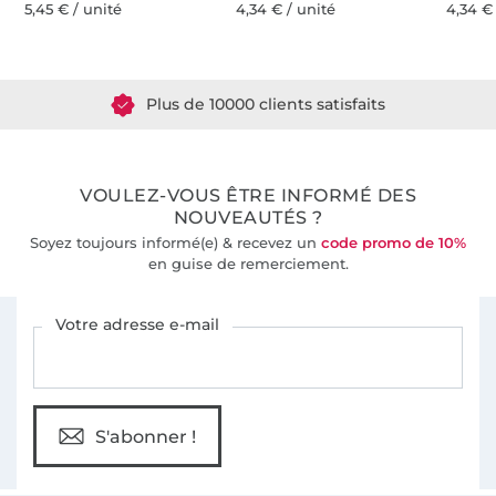
5,45 € / unité
4,34 € / unité
4,34 €
Plus de 1.8 millions de mètres de tissu en stock
Plus de 10000 clients satisfaits
36 ans d'expérience
VOULEZ-VOUS ÊTRE INFORMÉ DES
NOUVEAUTÉS ?
Soyez toujours informé(e) & recevez un
code promo de 10%
en guise de remerciement.
Vous êtes abonné à la newsletter de Tissus Hemmers.
Votre adresse e-mail
S'abonner !