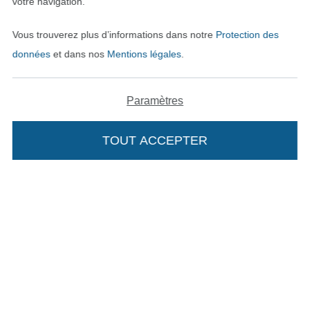
votre navigation.
Mentions légales
Vous trouverez plus d’informations dans notre
Protection des
CGV
données
et dans nos
Mentions légales
.
Protection des données
Paramètres
Droit de rétractation
TOUT ACCEPTER
Contact
Rétractation de commande
Trouvez plus d’idées