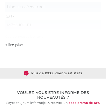
blanc cassé /naturel
Réf.:
M782-100-111
Coordonnées du fabricant
Plus de 1.8 millions de mètres de tissu en stock
Plus de 10000 clients satisfaits
36 ans d'expérience
VOULEZ-VOUS ÊTRE INFORMÉ DES
NOUVEAUTÉS ?
Soyez toujours informé(e) & recevez un
code promo de 10%