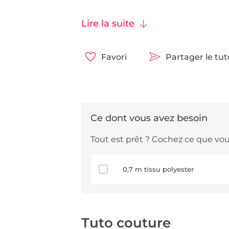
tissus satin
Lire la suite
tissus maille tricot fin
tissus viscose
Favori
Partager le tu
tissus gaze de coton
Tout est prêt ? Cochez ce que vous
0,7 m tissu polyester
Tuto couture