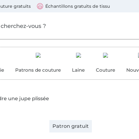
ller au contenu principal
Continuer la recherch
 suivants : Visa, Mastercard, Carte bleue, PayPal, Vire
uture gratuits
Échantillons gratuits de tissu
ure
 couture
ie
Patrons de couture
Laine
Couture
Nouv
re une jupe plissée
Patron gratuit