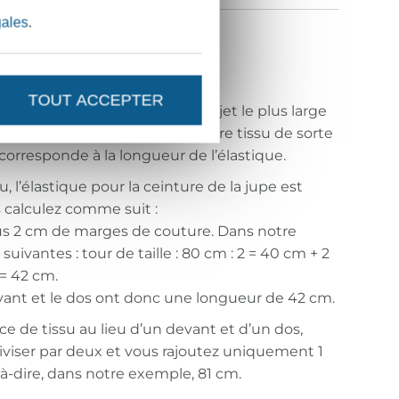
gales
.
taille
TOUT ACCEPTER
ne à coudre sur le point de surjet le plus large
r votre taille. Plissez un peu votre tissu de sorte
corresponde à la longueur de l’élastique.
, l’élastique pour la ceinture de la jupe est
 calculez comme suit :
plus 2 cm de marges de couture. Dans notre
uivantes : tour de taille : 80 cm : 2 = 40 cm + 2
= 42 cm.
vant et le dos ont donc une longueur de 42 cm.
e de tissu au lieu d’un devant et d’un dos,
 diviser par deux et vous rajoutez uniquement 1
à-dire, dans notre exemple, 81 cm.