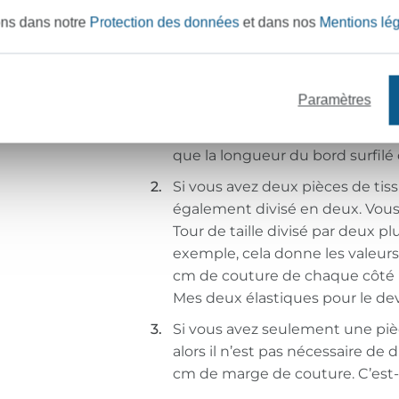
ons dans notre
Protection des données
et dans nos
Mentions lé
2
Surfiler le bord pour la 
Paramètres
Tout d’abord, réglez votre machi
et surfilez le bord qui viendra su
que la longueur du bord surfilé 
Si vous avez deux pièces de tissu
également divisé en deux. Vous
Tour de taille divisé par deux 
exemple, cela donne les valeurs s
cm de couture de chaque côté 
Mes deux élastiques pour le de
Si vous avez seulement une pièc
alors il n’est pas nécessaire de
cm de marge de couture. C’est-